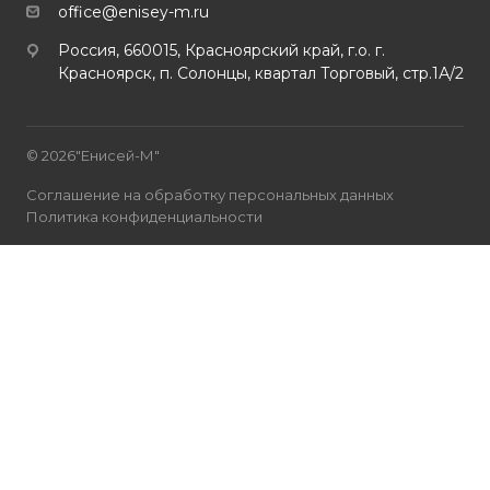
office@enisey-m.ru
Россия, 660015, Красноярский край, г.о. г.
Красноярск, п. Солонцы, квартал Торговый, стр.1А/2
© 2026"Енисей-М"
Соглашение на обработку персональных данных
Политика конфиденциальности