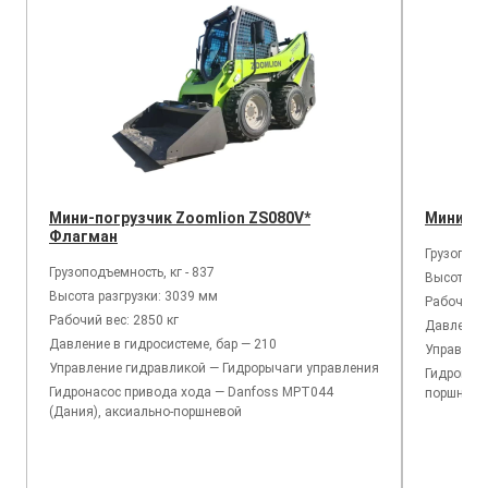
Мини-погрузчик Zoomlion ZS080V*
Мини-по
Флагман
Грузоподъ
Грузоподъемность, кг - 837
Высота ра
Высота разгрузки: 3039 мм
Рабочий в
Рабочий вес: 2850 кг
Давление 
Давление в гидросистеме, бар — 210
Управлен
Управление гидравликой — Гидрорычаги управления
Гидронасо
Гидронасос привода хода — Danfoss MPT044
поршнево
(Дания), аксиально-поршневой