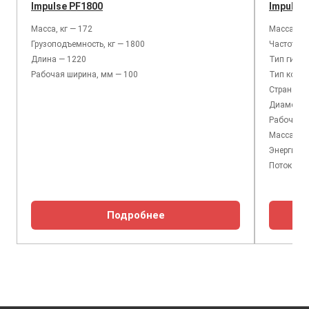
Impulse PF1800
Impulse
Масса, кг — 172
Масса, кг
Грузоподъемность, кг — 1800
Частота у
Длина — 1220
Тип гидр
Рабочая ширина, мм — 100
Тип корпу
Страна пр
Диаметр п
Рабочее д
Масса баз
Энергия у
Поток мас
Подробнее