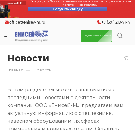
Скидки до 30% на оригинальные запасные части для вилочных
Только до
09.08
погрузчиков Komatsu!
Получить скидку
office@enisey-m.ru
+7 (391) 219-71-17
Получить обратный звонок
Новости
—
Главная
Новости
В этом разделе вы можете ознакомиться с
последними новостями о деятельности
компании ООО «Енисей-М», предлагаем вам
актуальную информацию о спецтехнике,
навесном оборудовании, их сферах
применения и новинках отрасли. Остались