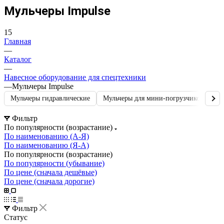
Мульчеры Impulse
15
Главная
—
Каталог
—
Навесное оборудование для спецтехники
—
Мульчеры Impulse
Мульчеры гидравлические
Мульчеры для мини-погрузчиков
Му
Фильтр
По популярности (возрастание)
По наименованию (А-Я)
По наименованию (Я-А)
По популярности (возрастание)
По популярности (убывание)
По цене (сначала дешёвые)
По цене (сначала дорогие)
Фильтр
Статус