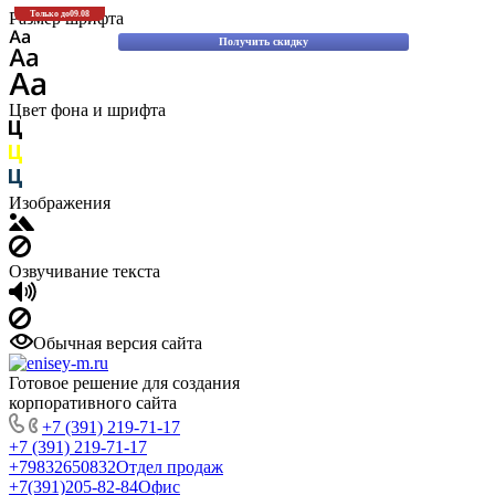
Скидки до 30% на оригинальные запасные части для вилочных погрузчиков
Размер шрифта
Только до
09.08
Komatsu!
Получить скидку
Цвет фона и шрифта
Изображения
Озвучивание текста
Обычная версия сайта
Готовое решение для создания
корпоративного сайта
+7 (391) 219-71-17
+7 (391) 219-71-17
+79832650832
Отдел продаж
+7(391)205-82-84
Офис