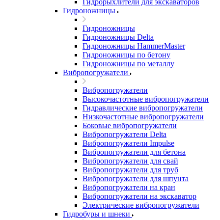
Гидрорыхлители для экскаваторов
Гидроножницы
Гидроножницы
Гидроножницы Delta
Гидроножницы HammerMaster
Гидроножницы по бетону
Гидроножницы по металлу
Вибропогружатели
Вибропогружатели
Высокочастотные вибропогружатели
Гидравлические вибропогружатели
Низкочастотные вибропогружатели
Боковые вибропогружатели
Вибропогружатели Delta
Вибропогружатели Impulse
Вибропогружатели для бетона
Вибропогружатели для свай
Вибропогружатели для труб
Вибропогружатели для шпунта
Вибропогружатели на кран
Вибропогружатели на экскаватор
Электрические вибропогружатели
Гидробуры и шнеки