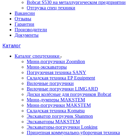
Bobcat S530 на металлургическом предприятии
Отгрузка спец техники
Вакансии
Отзывы
Гарантии
Производители
Документы
Каталог
Каталог спецтехники
Мини-погрузчики Zoomlion
Мини-экскаваторы
Погрузочная техника SANY
Складская техника EP Equipment
Вилочные погрузчики
Вилочные погрузчики LIMGARD
Диски колёсные для погрузчиков Bobcat
Мини-думперы MAKSTEM
Мини-погрузчики MAKSTEM
Складская техника Komatsu
Экскаватор погрузчик Shanmon
Экскаваторы MAKSTEM
Экскаваторы-погрузчики Lonking
Прицепная коммунально-уборочная техника