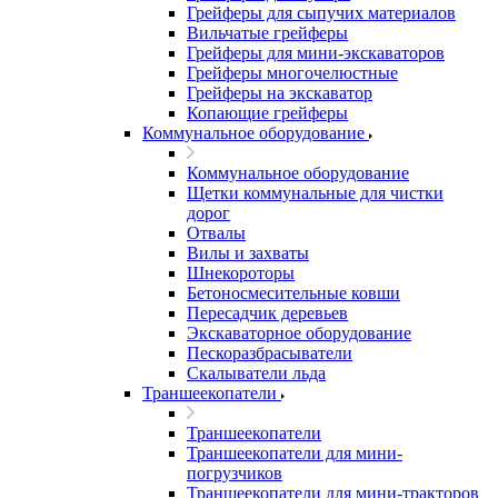
Грейферы для сыпучих материалов
Вильчатые грейферы
Грейферы для мини-экскаваторов
Грейферы многочелюстные
Грейферы на экскаватор
Копающие грейферы
Коммунальное оборудование
Коммунальное оборудование
Щетки коммунальные для чистки
дорог
Отвалы
Вилы и захваты
Шнекороторы
Бетоносмесительные ковши
Пересадчик деревьев
Экскаваторное оборудование
Пескоразбрасыватели
Скалыватели льда
Траншеекопатели
Траншеекопатели
Траншеекопатели для мини-
погрузчиков
Траншеекопатели для мини-тракторов