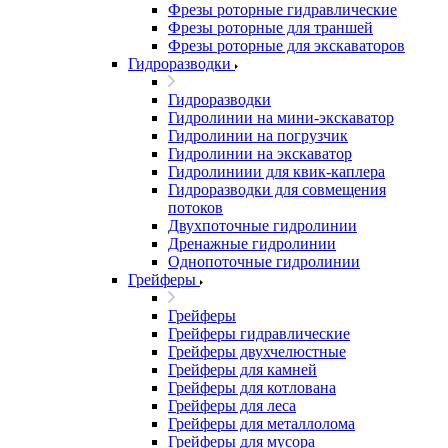
Фрезы роторные гидравлические
Фрезы роторные для траншей
Фрезы роторные для экскаваторов
Гидроразводки
Гидроразводки
Гидролинии на мини-экскаватор
Гидролинии на погрузчик
Гидролинии на экскаватор
Гидролиниии для квик-каплера
Гидроразводки для совмещения
потоков
Двухпоточные гидролинии
Дренажные гидролинии
Однопоточные гидролинии
Грейферы
Грейферы
Грейферы гидравлические
Грейферы двухчелюстные
Грейферы для камней
Грейферы для котлована
Грейферы для леса
Грейферы для металлолома
Грейферы для мусора