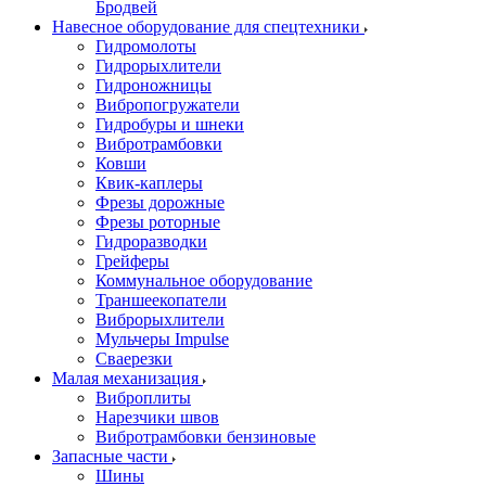
Бродвей
Навесное оборудование для спецтехники
Гидромолоты
Гидрорыхлители
Гидроножницы
Вибропогружатели
Гидробуры и шнеки
Вибротрамбовки
Ковши
Квик-каплеры
Фрезы дорожные
Фрезы роторные
Гидроразводки
Грейферы
Коммунальное оборудование
Траншеекопатели
Виброрыхлители
Мульчеры Impulse
Сваерезки
Малая механизация
Виброплиты
Нарезчики швов
Вибротрамбовки бензиновые
Запасные части
Шины