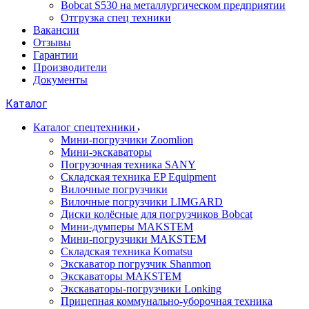
Bobcat S530 на металлургическом предприятии
Отгрузка спец техники
Вакансии
Отзывы
Гарантии
Производители
Документы
Каталог
Каталог спецтехники
Мини-погрузчики Zoomlion
Мини-экскаваторы
Погрузочная техника SANY
Складская техника EP Equipment
Вилочные погрузчики
Вилочные погрузчики LIMGARD
Диски колёсные для погрузчиков Bobcat
Мини-думперы MAKSTEM
Мини-погрузчики MAKSTEM
Складская техника Komatsu
Экскаватор погрузчик Shanmon
Экскаваторы MAKSTEM
Экскаваторы-погрузчики Lonking
Прицепная коммунально-уборочная техника