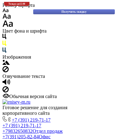
Скидки до 30% на оригинальные запасные части для вилочных погрузчиков
Размер шрифта
Только до
12.08
Komatsu!
Получить скидку
Цвет фона и шрифта
Изображения
Озвучивание текста
Обычная версия сайта
Готовое решение для создания
корпоративного сайта
+7 (391) 219-71-17
+7 (391) 219-71-17
+79832650832
Отдел продаж
+7(391)205-82-84
Офис