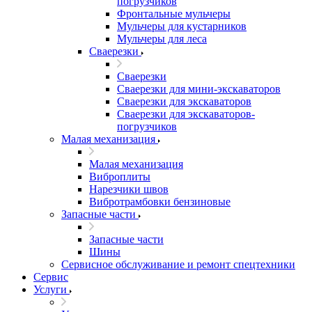
погрузчиков
Фронтальные мульчеры
Мульчеры для кустарников
Мульчеры для леса
Сваерезки
Сваерезки
Сваерезки для мини-экскаваторов
Сваерезки для экскаваторов
Сваерезки для экскаваторов-
погрузчиков
Малая механизация
Малая механизация
Виброплиты
Нарезчики швов
Вибротрамбовки бензиновые
Запасные части
Запасные части
Шины
Сервисное обслуживание и ремонт спецтехники
Сервис
Услуги