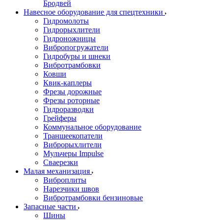
Бродвей
Навесное оборудование для спецтехники
Гидромолоты
Гидрорыхлители
Гидроножницы
Вибропогружатели
Гидробуры и шнеки
Вибротрамбовки
Ковши
Квик-каплеры
Фрезы дорожные
Фрезы роторные
Гидроразводки
Грейферы
Коммунальное оборудование
Траншеекопатели
Виброрыхлители
Мульчеры Impulse
Сваерезки
Малая механизация
Виброплиты
Нарезчики швов
Вибротрамбовки бензиновые
Запасные части
Шины