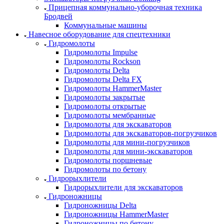
Прицепная коммунально-уборочная техника
Бродвей
Коммунальные машины
Навесное оборудование для спецтехники
Гидромолоты
Гидромолоты Impulse
Гидромолоты Rockson
Гидромолоты Delta
Гидромолоты Delta FX
Гидромолоты HammerMaster
Гидромолоты закрытые
Гидромолоты открытые
Гидромолоты мембранные
Гидромолоты для экскаваторов
Гидромолоты для экскаваторов-погрузчиков
Гидромолоты для мини-погрузчиков
Гидромолоты для мини-экскаваторов
Гидромолоты поршневые
Гидромолоты по бетону
Гидрорыхлители
Гидрорыхлители для экскаваторов
Гидроножницы
Гидроножницы Delta
Гидроножницы HammerMaster
Гидроножницы по бетону