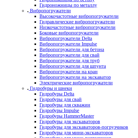
Гидроножницы по металлу
Вибропогружатели
Высокочастотные вибропогружатели
Гидравлические вибропогружатели
Низкочастотные вибропогружатели
Боковые вибропогружатели
Вибропогружатели Delta
Вибропогружатели Impulse
Вибропогружатели для бетона
Вибропогружатели для свай
Вибропогружатели для труб
Вибропогружатели для шпунта
Вибропогружатели на кран
Вибропогружатели на экскаватор
Электрические вибропогружатели
Гидробуры и шнеки
Гидробуры Delta
Гидробуры для свай
Гидробуры для скважин
Гидробуры Impulse
Гидробуры HammerMaster
Гидробуры для экскаваторов
Гидробуры для экскаваторов-погрузчиков
Гидробуры для мини-экскаваторов