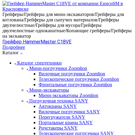
Грейферы/Грейферы для мини-экскаваторов/Грейферы для
котлована/Грейферы для сыпучих материалов/Грейферы
двухчелюстные/Грейферы для мусора/Грейферы
двухчелюстные одноканатные/Копающие грейферы/Грейферы
на экскаватор
Грейфер HammerMaster C18VE
Подробнее
Каталог
Каталог спецтехники
Мини-погрузчики Zoomlion
Вилочные погрузчики Zoomlion
Телескопические погрузчики Zoomlion
Фронтальные погрузчики Zoomlion
Мини-экскаваторы
Мини-экскаваторы Zoomlion
Погрузочная техника SANY
Автокраны SANY
Вилочные погрузчики SANY
Перегружатели SANY
Портальные краны SANY
Ричстакеры SANY
Телескопические погрузчики SANY