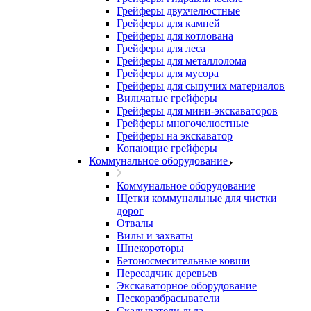
Грейферы двухчелюстные
Грейферы для камней
Грейферы для котлована
Грейферы для леса
Грейферы для металлолома
Грейферы для мусора
Грейферы для сыпучих материалов
Вильчатые грейферы
Грейферы для мини-экскаваторов
Грейферы многочелюстные
Грейферы на экскаватор
Копающие грейферы
Коммунальное оборудование
Коммунальное оборудование
Щетки коммунальные для чистки
дорог
Отвалы
Вилы и захваты
Шнекороторы
Бетоносмесительные ковши
Пересадчик деревьев
Экскаваторное оборудование
Пескоразбрасыватели
Скалыватели льда