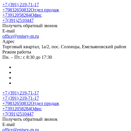
+7 (391) 219-71-17
+79832650832
Отдел продаж
+73912058284
Офис
+7(391)2510447
Получить обратный звонок
E-mail
office@enisey-m.ru
Адрес
​Торговый квартал, 1а/2, пос. Солонцы, Емельяновский район
Режим работы
Пн. – Пт.: с 8:30 до 17:30
+7 (391) 219-71-17
+7 (391) 219-71-17
+79832650832
Отдел продаж
+73912058284
Офис
+7(391)2510447
Получить обратный звонок
E-mail
office@enisey-m.ru