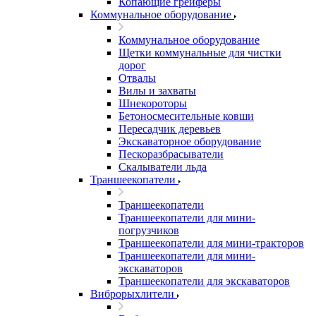
Копающие грейферы
Коммунальное оборудование
Коммунальное оборудование
Щетки коммунальные для чистки
дорог
Отвалы
Вилы и захваты
Шнекороторы
Бетоносмесительные ковши
Пересадчик деревьев
Экскаваторное оборудование
Пескоразбрасыватели
Скалыватели льда
Траншеекопатели
Траншеекопатели
Траншеекопатели для мини-
погрузчиков
Траншеекопатели для мини-тракторов
Траншеекопатели для мини-
экскаваторов
Траншеекопатели для экскаваторов
Виброрыхлители