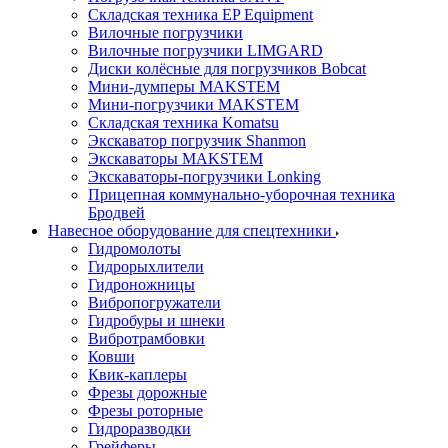
Складская техника EP Equipment
Вилочные погрузчики
Вилочные погрузчики LIMGARD
Диски колёсные для погрузчиков Bobcat
Мини-думперы MAKSTEM
Мини-погрузчики MAKSTEM
Складская техника Komatsu
Экскаватор погрузчик Shanmon
Экскаваторы MAKSTEM
Экскаваторы-погрузчики Lonking
Прицепная коммунально-уборочная техника
Бродвей
Навесное оборудование для спецтехники
Гидромолоты
Гидрорыхлители
Гидроножницы
Вибропогружатели
Гидробуры и шнеки
Вибротрамбовки
Ковши
Квик-каплеры
Фрезы дорожные
Фрезы роторные
Гидроразводки
Грейферы