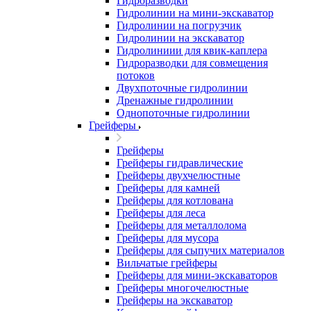
Гидроразводки
Гидролинии на мини-экскаватор
Гидролинии на погрузчик
Гидролинии на экскаватор
Гидролиниии для квик-каплера
Гидроразводки для совмещения
потоков
Двухпоточные гидролинии
Дренажные гидролинии
Однопоточные гидролинии
Грейферы
Грейферы
Грейферы гидравлические
Грейферы двухчелюстные
Грейферы для камней
Грейферы для котлована
Грейферы для леса
Грейферы для металлолома
Грейферы для мусора
Грейферы для сыпучих материалов
Вильчатые грейферы
Грейферы для мини-экскаваторов
Грейферы многочелюстные
Грейферы на экскаватор