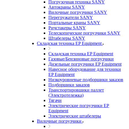
Погрузочная техника SANY
Автокраны SANY
Вилочные погрузчики SANY
Перегружатели SANY
Портальные краны SANY
Ричстакеры SANY
Телескопические погрузчики SANY
Штабелеры SANY
Складская техника EP Equipment
Складская техника EP Equipment
Газовые/Бензиновые погрузчики
Дизельные погрузчики EP Equipment
Навесное оборудование для техники
EP Equipment
Низкоуровневые подборщики заказов
Подборщики заказов
Транспортировщики паллет
(Электротележка)
Тягачи
Электрические погрузчики EP
Equipment
Электрические штабелеры
Вилочные погрузчики