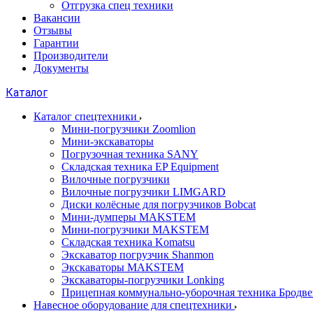
Отгрузка спец техники
Вакансии
Отзывы
Гарантии
Производители
Документы
Каталог
Каталог спецтехники
Мини-погрузчики Zoomlion
Мини-экскаваторы
Погрузочная техника SANY
Складская техника EP Equipment
Вилочные погрузчики
Вилочные погрузчики LIMGARD
Диски колёсные для погрузчиков Bobcat
Мини-думперы MAKSTEM
Мини-погрузчики MAKSTEM
Складская техника Komatsu
Экскаватор погрузчик Shanmon
Экскаваторы MAKSTEM
Экскаваторы-погрузчики Lonking
Прицепная коммунально-уборочная техника Бродв
Навесное оборудование для спецтехники