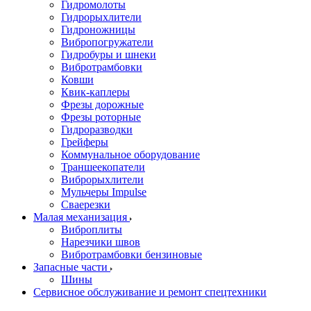
Гидромолоты
Гидрорыхлители
Гидроножницы
Вибропогружатели
Гидробуры и шнеки
Вибротрамбовки
Ковши
Квик-каплеры
Фрезы дорожные
Фрезы роторные
Гидроразводки
Грейферы
Коммунальное оборудование
Траншеекопатели
Виброрыхлители
Мульчеры Impulse
Сваерезки
Малая механизация
Виброплиты
Нарезчики швов
Вибротрамбовки бензиновые
Запасные части
Шины
Сервисное обслуживание и ремонт спецтехники