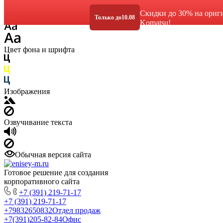
Размер шрифта
Скидки до 30% на ориг
Только до
10.08
Komatsu!
Цвет фона и шрифта
Изображения
Озвучивание текста
Обычная версия сайта
Готовое решение для создания
корпоративного сайта
+7 (391) 219-71-17
+7 (391) 219-71-17
+79832650832
Отдел продаж
+7(391)205-82-84
Офис