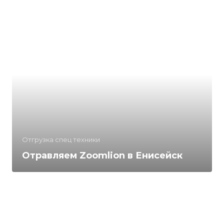
Отгрузка спец техники
Отравляем Zoomlion в Енисейск