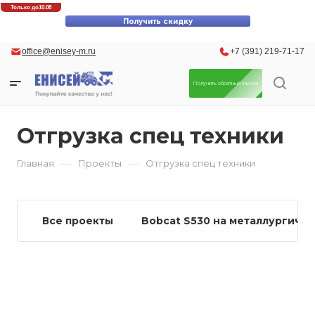
Скидки до 30% на оригинальные запасные части для вилочных
Только до
10.08
погрузчиков Komatsu!
Получить скидку
office@enisey-m.ru
+7 (391) 219-71-17
Получить обратный звонок
Отгрузка спец техники
—
—
Главная
Проекты
Отгрузка спец техники
Все проекты
Bobcat S530 на металлургиче