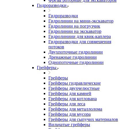
Фрезы роторные для экскаваторов
Гидроразводки
Гидроразводки
Гидролинии на мини-экскаватор
Гидролинии на погрузчик
Гидролинии на экскаватор
Гидролиниии для квик-каплера
Гидроразводки для совмещения
потоков
Двухпоточные гидролинии
Дренажные гидролинии
Однопоточные гидролинии
Грейферы
Грейферы
Грейферы гидравлические
Грейферы двухчелюстные
Грейферы для камней
Грейферы для котлована
Грейферы для леса
Грейферы для металлолома
Грейферы для мусора
Грейферы для сыпучих материалов
Вильчатые грейферы