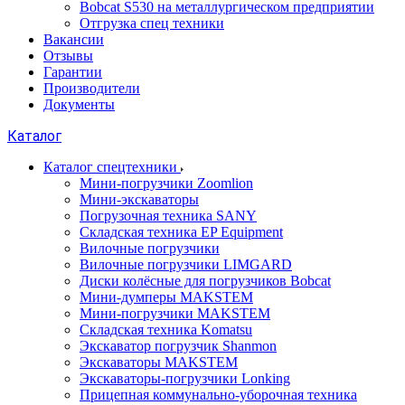
Bobcat S530 на металлургическом предприятии
Отгрузка спец техники
Вакансии
Отзывы
Гарантии
Производители
Документы
Каталог
Каталог спецтехники
Мини-погрузчики Zoomlion
Мини-экскаваторы
Погрузочная техника SANY
Складская техника EP Equipment
Вилочные погрузчики
Вилочные погрузчики LIMGARD
Диски колёсные для погрузчиков Bobcat
Мини-думперы MAKSTEM
Мини-погрузчики MAKSTEM
Складская техника Komatsu
Экскаватор погрузчик Shanmon
Экскаваторы MAKSTEM
Экскаваторы-погрузчики Lonking
Прицепная коммунально-уборочная техника