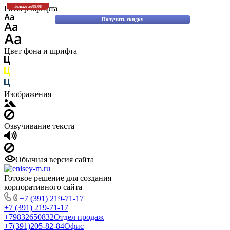
Скидки до 30% на оригинальные запасные части для вилочных погрузчиков
Размер шрифта
Только до
09.08
Komatsu!
Получить скидку
Цвет фона и шрифта
Изображения
Озвучивание текста
Обычная версия сайта
Готовое решение для создания
корпоративного сайта
+7 (391) 219-71-17
+7 (391) 219-71-17
+79832650832
Отдел продаж
+7(391)205-82-84
Офис