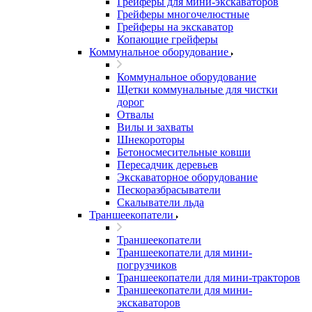
Грейферы для мини-экскаваторов
Грейферы многочелюстные
Грейферы на экскаватор
Копающие грейферы
Коммунальное оборудование
Коммунальное оборудование
Щетки коммунальные для чистки
дорог
Отвалы
Вилы и захваты
Шнекороторы
Бетоносмесительные ковши
Пересадчик деревьев
Экскаваторное оборудование
Пескоразбрасыватели
Скалыватели льда
Траншеекопатели
Траншеекопатели
Траншеекопатели для мини-
погрузчиков
Траншеекопатели для мини-тракторов
Траншеекопатели для мини-
экскаваторов