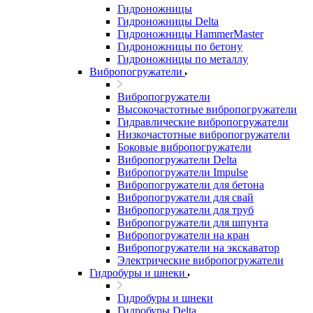
Гидроножницы
Гидроножницы Delta
Гидроножницы HammerMaster
Гидроножницы по бетону
Гидроножницы по металлу
Вибропогружатели
Вибропогружатели
Высокочастотные вибропогружатели
Гидравлические вибропогружатели
Низкочастотные вибропогружатели
Боковые вибропогружатели
Вибропогружатели Delta
Вибропогружатели Impulse
Вибропогружатели для бетона
Вибропогружатели для свай
Вибропогружатели для труб
Вибропогружатели для шпунта
Вибропогружатели на кран
Вибропогружатели на экскаватор
Электрические вибропогружатели
Гидробуры и шнеки
Гидробуры и шнеки
Гидробуры Delta