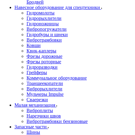
Бродвей
Навесное оборудование для спецтехники
Гидромолоты
Гидрорыхлители
Гидроножницы
Вибропогружатели
Гидробуры и шнеки
Вибротрамбовки
Ковши
Квик-каплеры
Фрезы дорожные
Фрезы роторные
Гидроразводки
Грейферы
Коммунальное оборудование
Траншеекопатели
Виброрыхлители
Мульчеры Impulse
Сваерезки
Малая механизация
Виброплиты
Нарезчики швов
Вибротрамбовки бензиновые
Запасные части
Шины