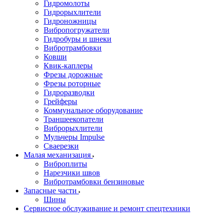
Гидромолоты
Гидрорыхлители
Гидроножницы
Вибропогружатели
Гидробуры и шнеки
Вибротрамбовки
Ковши
Квик-каплеры
Фрезы дорожные
Фрезы роторные
Гидроразводки
Грейферы
Коммунальное оборудование
Траншеекопатели
Виброрыхлители
Мульчеры Impulse
Сваерезки
Малая механизация
Виброплиты
Нарезчики швов
Вибротрамбовки бензиновые
Запасные части
Шины
Сервисное обслуживание и ремонт спецтехники