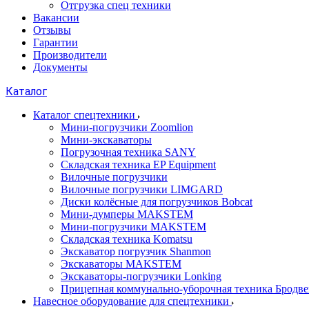
Отгрузка спец техники
Вакансии
Отзывы
Гарантии
Производители
Документы
Каталог
Каталог спецтехники
Мини-погрузчики Zoomlion
Мини-экскаваторы
Погрузочная техника SANY
Складская техника EP Equipment
Вилочные погрузчики
Вилочные погрузчики LIMGARD
Диски колёсные для погрузчиков Bobcat
Мини-думперы MAKSTEM
Мини-погрузчики MAKSTEM
Складская техника Komatsu
Экскаватор погрузчик Shanmon
Экскаваторы MAKSTEM
Экскаваторы-погрузчики Lonking
Прицепная коммунально-уборочная техника Бродв
Навесное оборудование для спецтехники