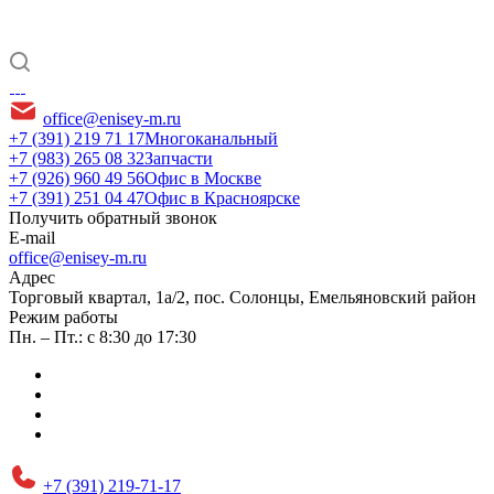
office@enisey-m.ru
+7 (391) 219 71 17
Многоканальный
+7 (983) 265 08 32
Запчасти
+7 (926) 960 49 56
Офис в Москве
+7 (391) 251 04 47
Офис в Красноярске
Получить обратный звонок
E-mail
office@enisey-m.ru
Адрес
​Торговый квартал, 1а/2, пос. Солонцы, Емельяновский район
Режим работы
Пн. – Пт.: с 8:30 до 17:30
+7 (391) 219-71-17