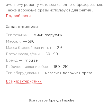
ямочному ремонту методом холодного фрезерования.
Также дорожные фрезы используют для снятия
дорожной разметки, создания шумовой разметки и
Подробности
профилирования откосов.
Характеристики
Тип техники
—
Мини-погрузчик
Масса, кг
—
590
Масса базовой машины, т
—
2-6
Поток масла, л/мин
—
60 - 90
Бренд
—
Impulse
Рабочее давление, бар
—
180 - 210
Тип оборудования
—
навесная дорожная фреза
Все характеристики
Все товары бренда Impulse