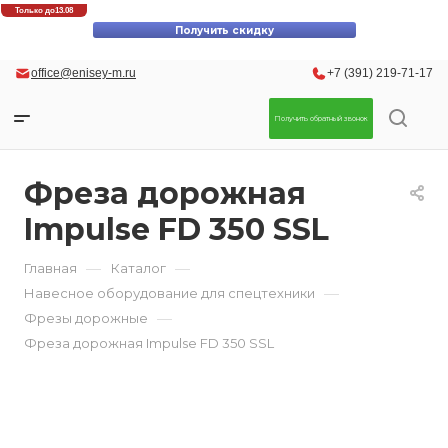
Скидки до 30% на оригинальные запасные части для вилочных
Только до
13.08
office@enisey-m.ru
+7 (391) 219-71-17
погрузчиков Komatsu!
Получить скидку
Получить обратный звонок
Фреза дорожная
Impulse FD 350 SSL
—
—
Главная
Каталог
—
Навесное оборудование для спецтехники
—
Фрезы дорожные
Фреза дорожная Impulse FD 350 SSL