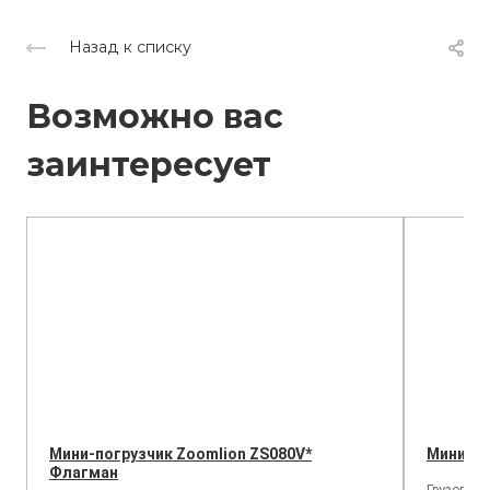
Назад к списку
Возможно вас
заинтересует
Мини-погрузчик Zoomlion ZS080V*
Мини-по
Флагман