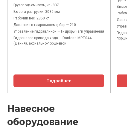
Грузоподъ
Грузоподъемность, кг - 837
Высота ра
Высота разгрузки: 3039 мм
Рабочий в
Рабочий вес: 2850 кг
Давление 
Давление в гидросистеме, бар — 210
Управлен
Управление гидравликой — Гидрорычаги управления
Гидронасо
Гидронасос привода хода — Danfoss MPT044
поршнево
(Дания), аксиально-поршневой
Подробнее
Навесное
оборудование