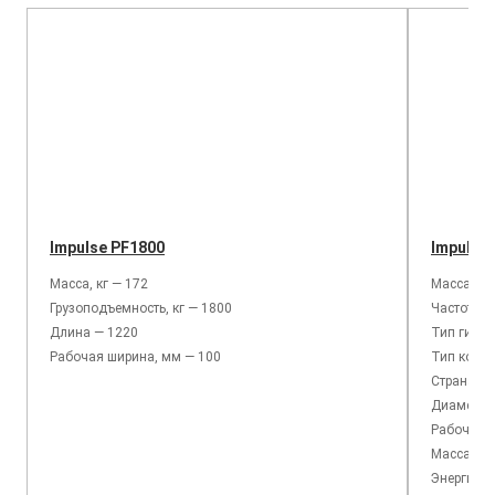
Impulse PF1800
Impulse
Масса, кг — 172
Масса, кг
Грузоподъемность, кг — 1800
Частота у
Длина — 1220
Тип гидр
Рабочая ширина, мм — 100
Тип корпу
Страна пр
Диаметр п
Рабочее д
Масса баз
Энергия у