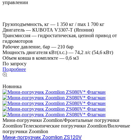
управлении
Грузоподъемность, кг
—
1 350 кг / mах 1 700 кг
Двигатель
—
КUВОТА V3307-T (Япония)
Трансмиссия
—
гидростатическая, цепной привод от
гидромоторов
Рабочее давление, бар
—
210 бар
Мощность двигателя кВт(л.с.)
—
74,2 л/с (54,6 кВт)
Объем ковша в комплекте
—
0,6 м3
По запросу
Подробнее
Новинка
Мини-погрузчики Zoomlion/Фронтальные погрузчики
Zoomlion/Телескопические погрузчики Zoomlion/Вилочные
погрузчики Zoomlion
Мини-погрузчик Zооmlion ZS120V