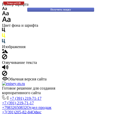
Скидки до 30% на оригинальные запасные части для вилочных погрузчиков
Размер шрифта
Только до
11.08
Komatsu!
Получить скидку
Цвет фона и шрифта
Изображения
Озвучивание текста
Обычная версия сайта
Готовое решение для создания
корпоративного сайта
+7 (391) 219-71-17
+7 (391) 219-71-17
+79832650832
Отдел продаж
+7(391)205-82-84
Офис