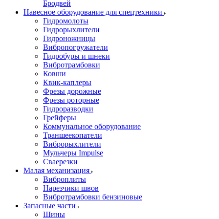
Бродвей
Навесное оборудование для спецтехники
Гидромолоты
Гидрорыхлители
Гидроножницы
Вибропогружатели
Гидробуры и шнеки
Вибротрамбовки
Ковши
Квик-каплеры
Фрезы дорожные
Фрезы роторные
Гидроразводки
Грейферы
Коммунальное оборудование
Траншеекопатели
Виброрыхлители
Мульчеры Impulse
Сваерезки
Малая механизация
Виброплиты
Нарезчики швов
Вибротрамбовки бензиновые
Запасные части
Шины