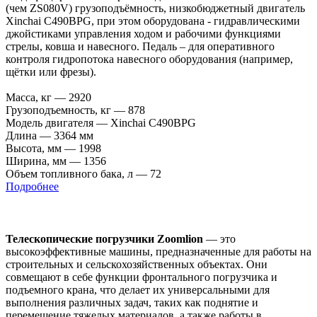
(чем ZS080V) грузоподъёмность, низкобюджетный двигатель
Xinchai C490BPG, при этом оборудована - гидравлическими
джойстиками управления ходом и рабочими функциями
стрелы, ковша и навесного. Педаль – для оперативного
контроля гидропотока навесного оборудования (например,
щётки или фрезы).
Масса, кг
—
2920
Грузоподъемность, кг
—
878
Модель двигателя
—
Xinchai C490BPG
Длина
—
3364 мм
Высота, мм
—
1998
Ширина, мм
—
1356
Объем топливного бака, л
—
72
Подробнее
Телескопические погрузчики Zoomlion
— это
высокоэффективные машины, предназначенные для работы на
строительных и сельскохозяйственных объектах. Они
совмещают в себе функции фронтального погрузчика и
подъемного крана, что делает их универсальными для
выполнения различных задач, таких как поднятие и
перемещение тяжелых материалов, а также работы в