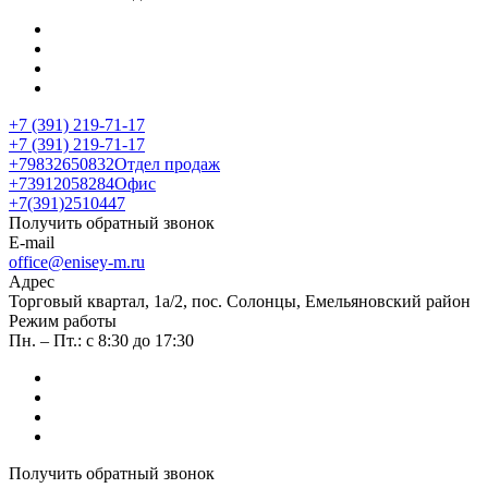
+7 (391) 219-71-17
+7 (391) 219-71-17
+79832650832
Отдел продаж
+73912058284
Офис
+7(391)2510447
Получить обратный звонок
E-mail
office@enisey-m.ru
Адрес
​Торговый квартал, 1а/2, пос. Солонцы, Емельяновский район
Режим работы
Пн. – Пт.: с 8:30 до 17:30
Получить обратный звонок