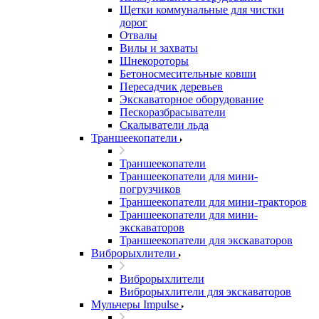
Щетки коммунальные для чистки
дорог
Отвалы
Вилы и захваты
Шнекороторы
Бетоносмесительные ковши
Пересадчик деревьев
Экскаваторное оборудование
Пескоразбрасыватели
Скалыватели льда
Траншеекопатели
Траншеекопатели
Траншеекопатели для мини-
погрузчиков
Траншеекопатели для мини-тракторов
Траншеекопатели для мини-
экскаваторов
Траншеекопатели для экскаваторов
Виброрыхлители
Виброрыхлители
Виброрыхлители для экскаваторов
Мульчеры Impulse