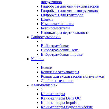
погрузчиков
Гидробуры для мини-экскаваторов
Гидробуры для мини-погрузчиков
Гидробуры для тракторов
Шнеки
Измельчители пней
Бетоносмесители
Индикаторы вертикальности
Вибротрамбовки
Вибротрамбовки
Вибротрамбовки Delta
Вибротрамбовки Impulse
Ковши
Ковши
Ковши на экскаваторы
Ковши для экскаваторов-погрузчиков
Дробильные ковши
Квик-каплеры
Квик-каплеры
Квик-каплеры Delta QC
Квик-каплеры Impulse
Квик-каплеры гидравлические