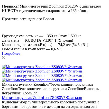
Новинка!
Мини-погрузчик Zооmlion ZS120V с двигателем
KUBOTA и увеличенным гидропотоком 135 л/мин.
Прототип легендарного Bоbсat.
Грузоподъемность, кг
—
1 350 кг / mах 1 500 кг
Двигатель
—
КUВОТА V3307-T (Япония)
Мощность двигателя кВт(л.с.)
—
74,2 л/с (54,6 кВт)
Объем ковша в комплекте
—
0,6 м3
Подробнее
Мини-погрузчики Zoomlion/Фронтальные погрузчики
Zoomlion/Телескопические погрузчики Zoomlion/Вилочные
погрузчики Zoomlion
Мини-погрузчик Zoomlion ZS080V* Флагман
Культовая модель универсального колёсного погрузчика с
бортовым поворотом, не имеющая на сегодня аналогов в