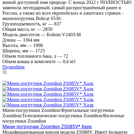
живой доступной нам природе. С конца 2022 г ПОЛНОСТЬЮ
заменила легендарный, самый распространённый ранее в
России, а также во всех европейских и азиатских странах -
минипогрузчик Bobcat S530.
Грузоподъемность, кг
—
837
Общая масса, кг
—
2850
Модель двигателя
—
Kubota V2403-M
Длина
—
3364 мм
Высота, мм
—
1998
Ширина, мм
—
1725
Объем топливного бака, л
—
72
Объем ковша в комплекте
—
0,6 м3
Подробнее
Мини-погрузчики Zoomlion/Фронтальные погрузчики
Zoomlion/Телескопические погрузчики Zoomlion/Вилочные
погрузчики Zoomlion
Мини-погрузчик Zoomlion ZS085V* Халк
Модифицированная версия модели ZS080V. Имеет большую