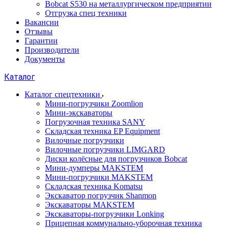
Bobcat S530 на металлургическом предприятии
Отгрузка спец техники
Вакансии
Отзывы
Гарантии
Производители
Документы
Каталог
Каталог спецтехники
Мини-погрузчики Zoomlion
Мини-экскаваторы
Погрузочная техника SANY
Складская техника EP Equipment
Вилочные погрузчики
Вилочные погрузчики LIMGARD
Диски колёсные для погрузчиков Bobcat
Мини-думперы MAKSTEM
Мини-погрузчики MAKSTEM
Складская техника Komatsu
Экскаватор погрузчик Shanmon
Экскаваторы MAKSTEM
Экскаваторы-погрузчики Lonking
Прицепная коммунально-уборочная техника