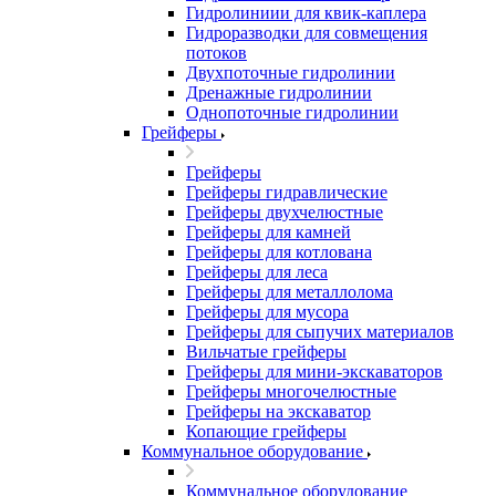
Гидролиниии для квик-каплера
Гидроразводки для совмещения
потоков
Двухпоточные гидролинии
Дренажные гидролинии
Однопоточные гидролинии
Грейферы
Грейферы
Грейферы гидравлические
Грейферы двухчелюстные
Грейферы для камней
Грейферы для котлована
Грейферы для леса
Грейферы для металлолома
Грейферы для мусора
Грейферы для сыпучих материалов
Вильчатые грейферы
Грейферы для мини-экскаваторов
Грейферы многочелюстные
Грейферы на экскаватор
Копающие грейферы
Коммунальное оборудование
Коммунальное оборудование