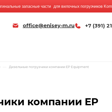
игинальные запасные части для вилочных погрузчиков Kom
office@enisey-m.ru
+7 (391) 2
—
е
Дизельные погрузчики компании EP Equipment
чики компании EP