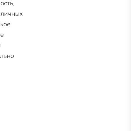
ость,
азличных
ское
ые
м
ально