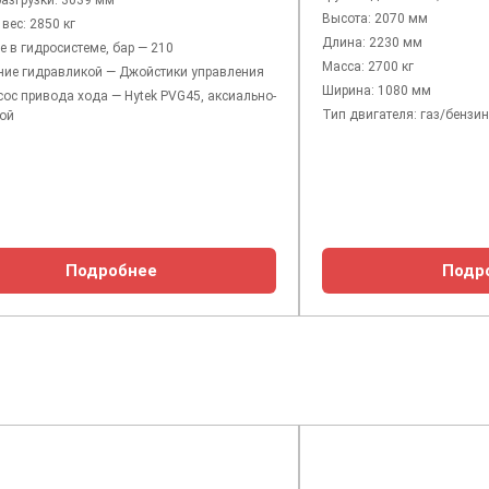
азгрузки: 3039 мм
Высота: 2070 мм
вес: 2850 кг
Длина: 2230 мм
 в гидросистеме, бар — 210
Масса: 2700 кг
ние гидравликой — Джойстики управления
Ширина: 1080 мм
ос привода хода — Hytek PVG45, аксиально-
Тип двигателя: газ/бензи
ой
Подробнее
Подр