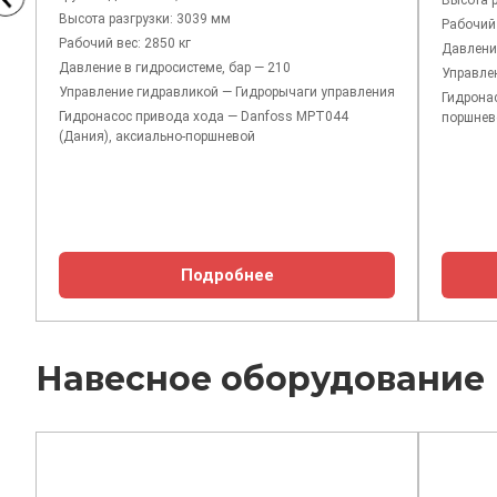
Высота р
Высота разгрузки: 3039 мм
Рабочий 
Рабочий вес: 2850 кг
Давление
Давление в гидросистеме, бар — 210
Управле
Управление гидравликой — Гидрорычаги управления
Гидронас
Гидронасос привода хода — Danfoss MPT044
поршнев
(Дания), аксиально-поршневой
Подробнее
Навесное оборудование