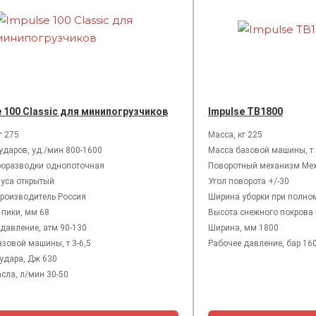
e 100 Classic для минипогрузчиков
Impulse TB1800
г 275
Масса, кг 225
ударов, уд./мин 800-1600
Масса базовой машины, т 
роразводки однопоточная
Поворотный механизм Ме
пуса открытый
Угол поворота +/-30
производитель Россия
Ширина уборки при полном
 пики, мм 68
Высота снежного покрова 
давление, атм 90-130
Ширина, мм 1800
зовой машины, т 3-6,5
Рабочее давление, бар 160
удара, Дж 630
сла, л/мин 30-50