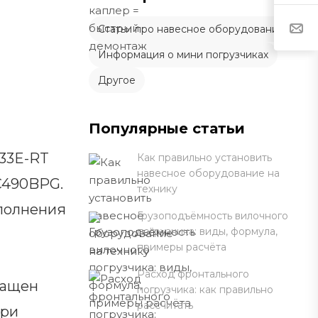
Статьи про навесное оборудование
Информация о мини погрузчиках
Другое
Популярные статьи
33E-RT
Как правильно установить
навесное оборудование на
C490BPG.
технику
ыполнения
Грузоподъёмность вилочного
погрузчика: виды, формула,
примеры расчёта
Расход фронтального
нащен
погрузчика: как правильно
рассчитать
при