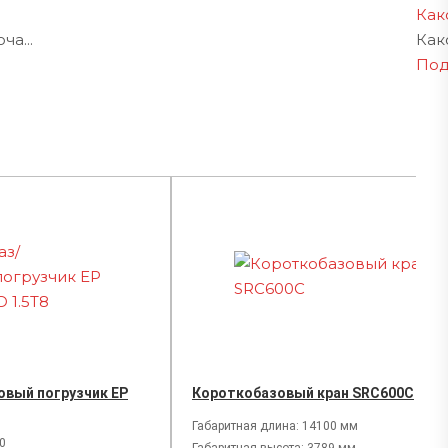
Как
а...
Как
Под
овый погрузчик EP
Короткобазовый кран SRC600C
Габаритная длина: 14100 мм
00