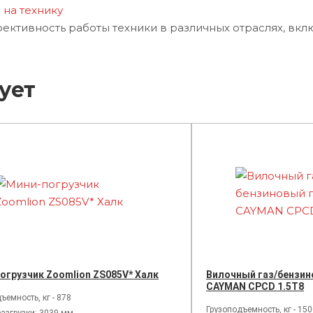
 на технику
ктивность работы техники в различных отраслях, включ
ует
огрузчик Zoomlion ZS085V* Халк
Вилочный газ/бензин
CAYMAN CPCD 1.5T8
ъемность, кг - 878
Грузоподъемность, кг - 15