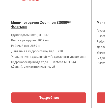
Мини-погрузчик Zoomlion ZS080V*
Мини-по
Флагман
Грузоподъ
Грузоподъемность, кг - 837
Высота ра
Высота разгрузки: 3039 мм
Рабочий в
Рабочий вес: 2850 кг
Давление 
Давление в гидросистеме, бар — 210
Управлен
Управление гидравликой — Гидрорычаги управления
Гидронасо
Гидронасос привода хода — Danfoss MPT044
поршнево
(Дания), аксиально-поршневой
Подробнее