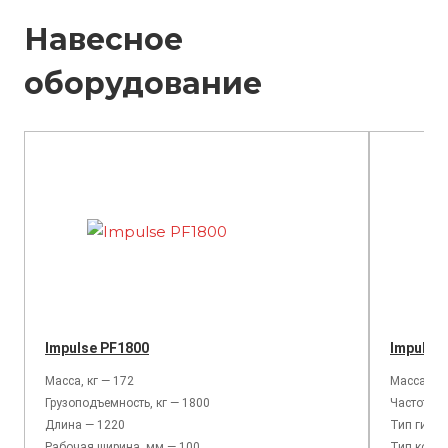
Навесное
оборудование
Impulse PF1800
Impulse
Масса, кг — 172
Масса, кг
Грузоподъемность, кг — 1800
Частота у
Длина — 1220
Тип гидр
Рабочая ширина, мм — 100
Тип корпу