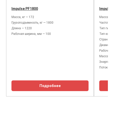
Impulse PF1800
Impulse
Масса, кг — 172
Масса, кг
Грузоподъемность, кг — 1800
Частота у
Длина — 1220
Тип гидр
Рабочая ширина, мм — 100
Тип корпу
Страна пр
Диаметр п
Рабочее д
Масса баз
Энергия у
Поток мас
Подробнее