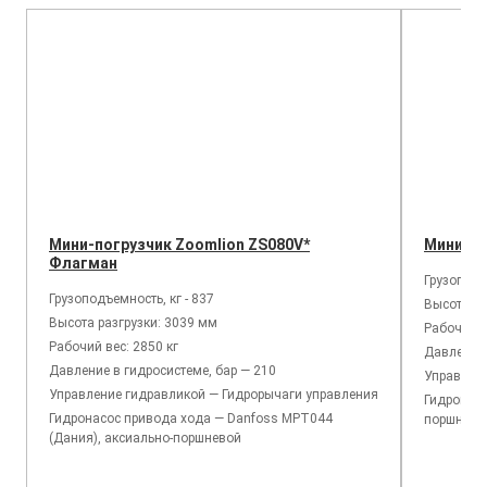
Мини-погрузчик Zoomlion ZS080V*
Мини-по
Флагман
Грузоподъ
Грузоподъемность, кг - 837
Высота ра
Высота разгрузки: 3039 мм
Рабочий в
Рабочий вес: 2850 кг
Давление 
Давление в гидросистеме, бар — 210
Управлен
Управление гидравликой — Гидрорычаги управления
Гидронасо
Гидронасос привода хода — Danfoss MPT044
поршнево
(Дания), аксиально-поршневой