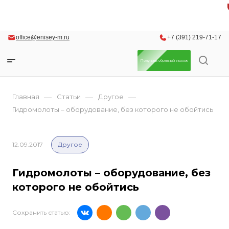
office@enisey-m.ru
+7 (391) 219-71-17
Получить обратный звонок
—
—
—
Главная
Статьи
Другое
Гидромолоты – оборудование, без которого не обойтись
12.09.2017
Другое
Гидромолоты – оборудование, без
которого не обойтись
Сохранить статью: