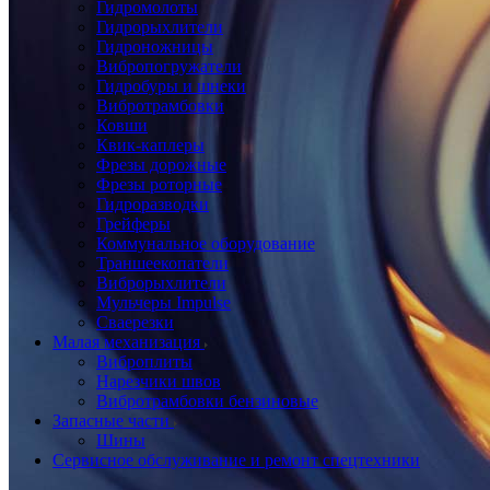
Гидромолоты
Гидрорыхлители
Гидроножницы
Вибропогружатели
Гидробуры и шнеки
Вибротрамбовки
Ковши
Квик-каплеры
Фрезы дорожные
Фрезы роторные
Гидроразводки
Грейферы
Коммунальное оборудование
Траншеекопатели
Виброрыхлители
Мульчеры Impulse
Сваерезки
Малая механизация
Виброплиты
Нарезчики швов
Вибротрамбовки бензиновые
Запасные части
Шины
Сервисное обслуживание и ремонт спецтехники