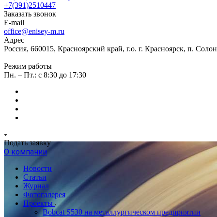
+7(391)2510447
Заказать звонок
E-mail
office@enisey-m.ru
Адрес
Россия, 660015, Красноярский край, г.о. г. Красноярск, п. Соло
Режим работы
Пн. – Пт.: c 8:30 до 17:30
Подать заявку
О компании
Новости
Статьи
Журнал
Фотогалерея
Проекты
Bobcat S530 на металлургическом предприятии