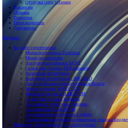
Отгрузка спец техники
Вакансии
Отзывы
Гарантии
Производители
Документы
Каталог
Каталог спецтехники
Мини-погрузчики Zoomlion
Мини-экскаваторы
Погрузочная техника SANY
Складская техника EP Equipment
Вилочные погрузчики
Вилочные погрузчики LIMGARD
Диски колёсные для погрузчиков Bobcat
Мини-думперы MAKSTEM
Мини-погрузчики MAKSTEM
Складская техника Komatsu
Экскаватор погрузчик Shanmon
Экскаваторы MAKSTEM
Экскаваторы-погрузчики Lonking
Прицепная коммунально-уборочная техника Бродв
Навесное оборудование для спецтехники