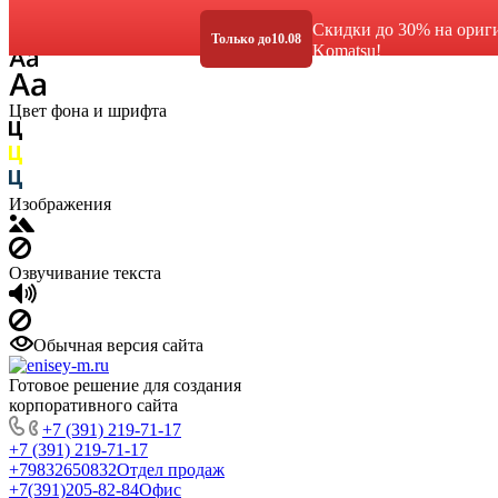
Размер шрифта
Скидки до 30% на ориг
Только до
10.08
Komatsu!
Цвет фона и шрифта
Изображения
Озвучивание текста
Обычная версия сайта
Готовое решение для создания
корпоративного сайта
+7 (391) 219-71-17
+7 (391) 219-71-17
+79832650832
Отдел продаж
+7(391)205-82-84
Офис