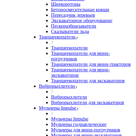
Шнекороторы
Бетоносмесительные ковши
Пересадчик деревьев
Экскаваторное оборудование
Пескоразбрасыватели
Скалыватели льда
Траншеекопатели
Траншеекопатели
Траншеекопатели для мини-
погрузчиков
Траншеекопатели для мини-тракторов
Траншеекопатели для мини-
экскаваторов
Траншеекопатели для экскаваторов
Виброрыхлители
Виброрыхлители
Виброрыхлители для экскаваторов
Мульчеры Impulse
Мульчеры Impulse
Мульчеры гидравлические
Мульчеры для мини-погрузчиков
Мульчеры для мини-экскаваторов