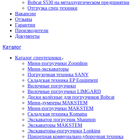
Bobcat S530 на металлургическом предприятии
Отгрузка спец техники
Вакансии
Отзывы
Гарантии
Производители
Документы
Каталог
Каталог спецтехники
Мини-погрузчики Zoomlion
Мини-экскаваторы
Погрузочная техника SANY
Складская техника EP Equipment
Вилочные погрузчики
Вилочные погрузчики LIMGARD
Диски колёсные для погрузчиков Bobcat
Мини-думперы MAKSTEM
Мини-погрузчики MAKSTEM
Складская техника Komatsu
Экскаватор погрузчик Shanmon
Экскаваторы MAKSTEM
Экскаваторы-погрузчики Lonking
Прицепная коммунально-уборочная техника