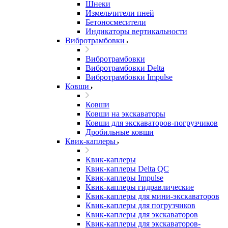
Шнеки
Измельчители пней
Бетоносмесители
Индикаторы вертикальности
Вибротрамбовки
Вибротрамбовки
Вибротрамбовки Delta
Вибротрамбовки Impulse
Ковши
Ковши
Ковши на экскаваторы
Ковши для экскаваторов-погрузчиков
Дробильные ковши
Квик-каплеры
Квик-каплеры
Квик-каплеры Delta QC
Квик-каплеры Impulse
Квик-каплеры гидравлические
Квик-каплеры для мини-экскаваторов
Квик-каплеры для погрузчиков
Квик-каплеры для экскаваторов
Квик-каплеры для экскаваторов-