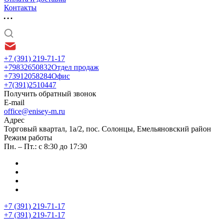
Контакты
+7 (391) 219-71-17
+79832650832
Отдел продаж
+73912058284
Офис
+7(391)2510447
Получить обратный звонок
E-mail
office@enisey-m.ru
Адрес
​Торговый квартал, 1а/2, пос. Солонцы, Емельяновский район
Режим работы
Пн. – Пт.: с 8:30 до 17:30
+7 (391) 219-71-17
+7 (391) 219-71-17