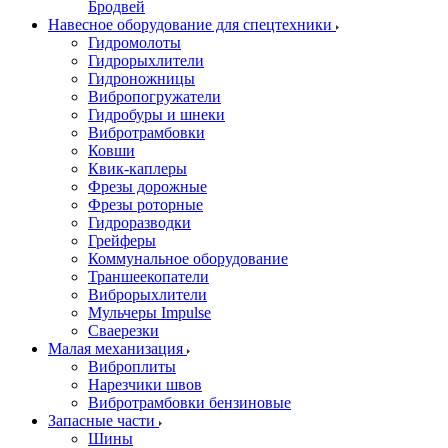
Бродвей
Навесное оборудование для спецтехники
Гидромолоты
Гидрорыхлители
Гидроножницы
Вибропогружатели
Гидробуры и шнеки
Вибротрамбовки
Ковши
Квик-каплеры
Фрезы дорожные
Фрезы роторные
Гидроразводки
Грейферы
Коммунальное оборудование
Траншеекопатели
Виброрыхлители
Мульчеры Impulse
Сваерезки
Малая механизация
Виброплиты
Нарезчики швов
Вибротрамбовки бензиновые
Запасные части
Шины