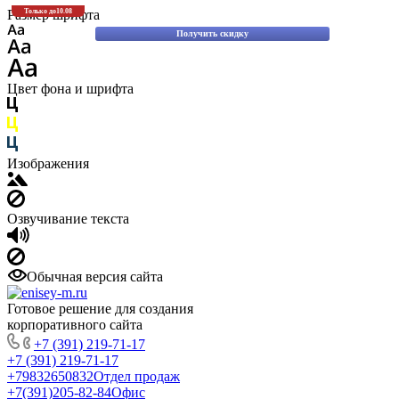
Скидки до 30% на оригинальные запасные части для вилочных погрузчиков
Размер шрифта
Только до
10.08
Komatsu!
Получить скидку
Цвет фона и шрифта
Изображения
Озвучивание текста
Обычная версия сайта
Готовое решение для создания
корпоративного сайта
+7 (391) 219-71-17
+7 (391) 219-71-17
+79832650832
Отдел продаж
+7(391)205-82-84
Офис