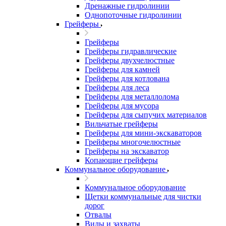
Дренажные гидролинии
Однопоточные гидролинии
Грейферы
Грейферы
Грейферы гидравлические
Грейферы двухчелюстные
Грейферы для камней
Грейферы для котлована
Грейферы для леса
Грейферы для металлолома
Грейферы для мусора
Грейферы для сыпучих материалов
Вильчатые грейферы
Грейферы для мини-экскаваторов
Грейферы многочелюстные
Грейферы на экскаватор
Копающие грейферы
Коммунальное оборудование
Коммунальное оборудование
Щетки коммунальные для чистки
дорог
Отвалы
Вилы и захваты