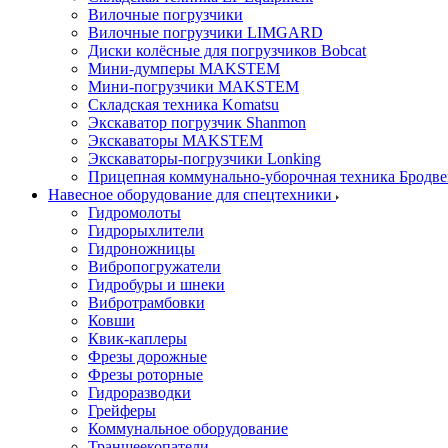
Вилочные погрузчики
Вилочные погрузчики LIMGARD
Диски колёсные для погрузчиков Bobcat
Мини-думперы MAKSTEM
Мини-погрузчики MAKSTEM
Складская техника Komatsu
Экскаватор погрузчик Shanmon
Экскаваторы MAKSTEM
Экскаваторы-погрузчики Lonking
Прицепная коммунально-уборочная техника Бродв
Навесное оборудование для спецтехники
Гидромолоты
Гидрорыхлители
Гидроножницы
Вибропогружатели
Гидробуры и шнеки
Вибротрамбовки
Ковши
Квик-каплеры
Фрезы дорожные
Фрезы роторные
Гидроразводки
Грейферы
Коммунальное оборудование
Траншеекопатели