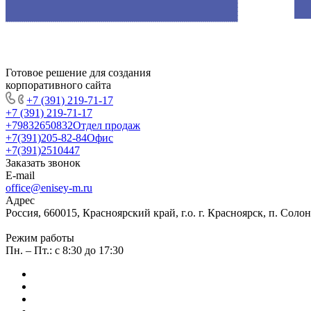
Готовое решение для создания
корпоративного сайта
+7 (391) 219-71-17
+7 (391) 219-71-17
+79832650832
Отдел продаж
+7(391)205-82-84
Офис
+7(391)2510447
Заказать звонок
E-mail
office@enisey-m.ru
Адрес
Россия, 660015, Красноярский край, г.о. г. Красноярск, п. Соло
Режим работы
Пн. – Пт.: c 8:30 до 17:30