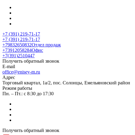
+7 (391) 219-71-17
+7 (391) 219-71-17
+79832650832
Отдел продаж
+73912058284
Офис
+7(391)2510447
Получить обратный звонок
E-mail
office@enisey-m.ru
Адрес
​Торговый квартал, 1а/2, пос. Солонцы, Емельяновский район
Режим работы
Пн. – Пт.: с 8:30 до 17:30
Получить обратный звонок