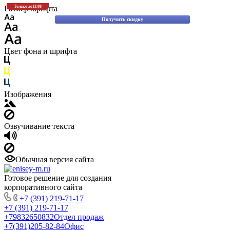
Скидки до 30% на оригинальные запасные части для вилочных погрузчиков
Размер шрифта
Только до
13.08
Komatsu!
Получить скидку
Цвет фона и шрифта
Изображения
Озвучивание текста
Обычная версия сайта
Готовое решение для создания
корпоративного сайта
+7 (391) 219-71-17
+7 (391) 219-71-17
+79832650832
Отдел продаж
+7(391)205-82-84
Офис