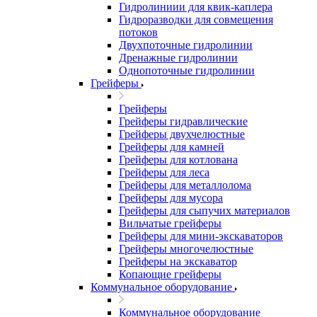
Гидролиниии для квик-каплера
Гидроразводки для совмещения
потоков
Двухпоточные гидролинии
Дренажные гидролинии
Однопоточные гидролинии
Грейферы
Грейферы
Грейферы гидравлические
Грейферы двухчелюстные
Грейферы для камней
Грейферы для котлована
Грейферы для леса
Грейферы для металлолома
Грейферы для мусора
Грейферы для сыпучих материалов
Вильчатые грейферы
Грейферы для мини-экскаваторов
Грейферы многочелюстные
Грейферы на экскаватор
Копающие грейферы
Коммунальное оборудование
Коммунальное оборудование