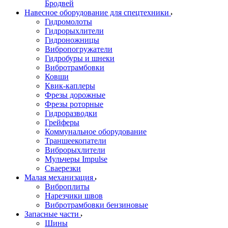
Бродвей
Навесное оборудование для спецтехники
Гидромолоты
Гидрорыхлители
Гидроножницы
Вибропогружатели
Гидробуры и шнеки
Вибротрамбовки
Ковши
Квик-каплеры
Фрезы дорожные
Фрезы роторные
Гидроразводки
Грейферы
Коммунальное оборудование
Траншеекопатели
Виброрыхлители
Мульчеры Impulse
Сваерезки
Малая механизация
Виброплиты
Нарезчики швов
Вибротрамбовки бензиновые
Запасные части
Шины