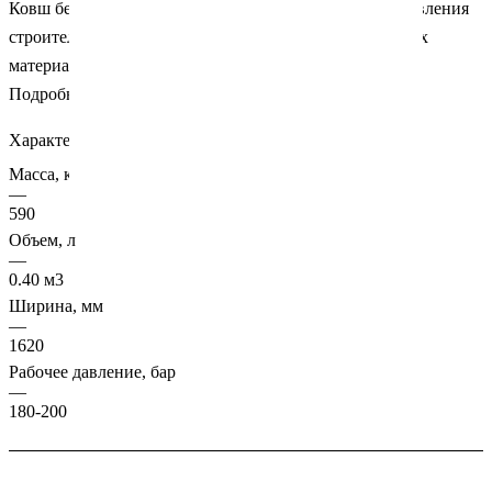
Ковш бетоносмесительный предназначен для приготовления
строительных смесей и бетонного раствора из сыпучих
материалов и воды.
Подробности
Характеристики
Масса, кг
—
590
Объем, л
—
0.40 м3
Ширина, мм
—
1620
Рабочее давление, бар
—
180-200