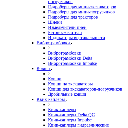
погрузчиков
Гидробуры для мини-экскаваторов
Гидробуры для мини-погрузчиков
Гидробуры для тракторов
Шнеки
Измельчители пней
Бетоносмесители
Индикаторы вертикальности
Вибротрамбовки
Вибротрамбовки
Вибротрамбовки Delta
Вибротрамбовки Impulse
Ковши
Ковши
Ковши на экскаваторы
Ковши для экскаваторов-погрузчиков
Дробильные ковши
Квик-каплеры
Квик-каплеры
Квик-каплеры Delta QC
Квик-каплеры Impulse
Квик-каплеры гидравлические