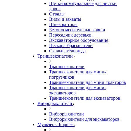
Щетки коммунальные для чистки
дорог
Отвалы
Вилы и захваты
Шнекороторы
Бетоносмесительные ковши
Пересадчик деревьев
Экскаваторное оборудование
Пескоразбрасыватели
Скалыватели льда
Траншеекопатели
Траншеекопатели
Траншеекопатели для мини-
погрузчиков
Траншеекопатели для мини-тракторов
Траншеекопатели для мини-
экскаваторов
Траншеекопатели для экскаваторов
Виброрыхлители
Виброрыхлители
Виброрыхлители для экскаваторов
Мульчеры Impulse