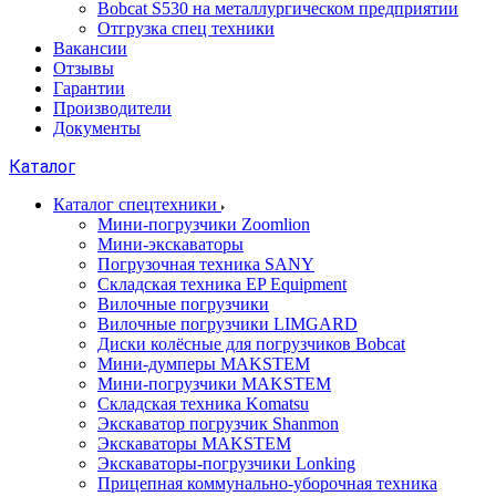
Bobcat S530 на металлургическом предприятии
Отгрузка спец техники
Вакансии
Отзывы
Гарантии
Производители
Документы
Каталог
Каталог спецтехники
Мини-погрузчики Zoomlion
Мини-экскаваторы
Погрузочная техника SANY
Складская техника EP Equipment
Вилочные погрузчики
Вилочные погрузчики LIMGARD
Диски колёсные для погрузчиков Bobcat
Мини-думперы MAKSTEM
Мини-погрузчики MAKSTEM
Складская техника Komatsu
Экскаватор погрузчик Shanmon
Экскаваторы MAKSTEM
Экскаваторы-погрузчики Lonking
Прицепная коммунально-уборочная техника