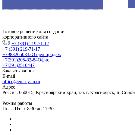
Готовое решение для создания
корпоративного сайта
+7 (391) 219-71-17
+7 (391) 219-71-17
+79832650832
Отдел продаж
+7(391)205-82-84
Офис
+7(391)2510447
Заказать звонок
E-mail
office@enisey-m.ru
Адрес
Россия, 660015, Красноярский край, г.о. г. Красноярск, п. Соло
Режим работы
Пн. – Пт.: c 8:30 до 17:30