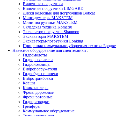
Вилочные погрузчики
Вилочные погрузчики LIMGARD
Диски колёсные для погрузчиков Bobcat
Мини-думперы MAKSTEM
Мини-погрузчики MAKSTEM
Складская техника Komatsu
Экскаватор погрузчик Shanmon
Экскаваторы MAKSTEM
Экскаваторы-погрузчики Lonking
Прицепная коммунально-уборочная техника Бродв
Навесное оборудование для спецтехники
Гидромолоты
Гидрорыхлители
Гидроножницы
Вибропогружатели
Гидробуры и шнеки
Вибротрамбовки
Ковши
Квик-каплеры
Фрезы дорожные
Фрезы роторные
Гидроразводки
Грейферы
Коммунальное оборудование
Траншеекопатели