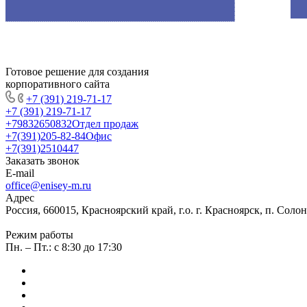
Готовое решение для создания
корпоративного сайта
+7 (391) 219-71-17
+7 (391) 219-71-17
+79832650832
Отдел продаж
+7(391)205-82-84
Офис
+7(391)2510447
Заказать звонок
E-mail
office@enisey-m.ru
Адрес
Россия, 660015, Красноярский край, г.о. г. Красноярск, п. Соло
Режим работы
Пн. – Пт.: c 8:30 до 17:30