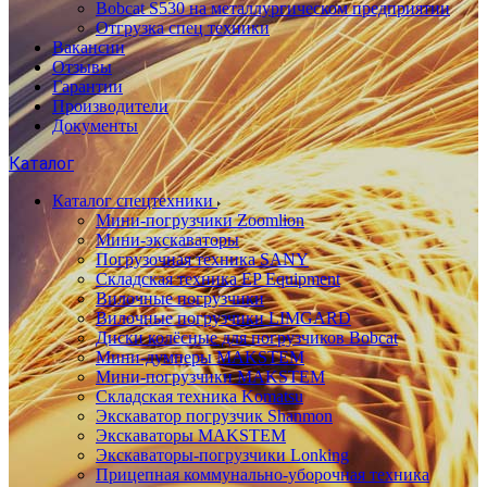
Bobcat S530 на металлургическом предприятии
Отгрузка спец техники
Вакансии
Отзывы
Гарантии
Производители
Документы
Каталог
Каталог спецтехники
Мини-погрузчики Zoomlion
Мини-экскаваторы
Погрузочная техника SANY
Складская техника EP Equipment
Вилочные погрузчики
Вилочные погрузчики LIMGARD
Диски колёсные для погрузчиков Bobcat
Мини-думперы MAKSTEM
Мини-погрузчики MAKSTEM
Складская техника Komatsu
Экскаватор погрузчик Shanmon
Экскаваторы MAKSTEM
Экскаваторы-погрузчики Lonking
Прицепная коммунально-уборочная техника