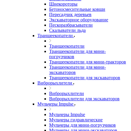
Шнекороторы
Бетоносмесительные ковши
Пересадчик деревьев
Экскаваторное оборудование
Пескоразбрасыватели
Скалыватели льда
Траншеекопатели
Траншеекопатели
Траншеекопатели для мини-
погрузчиков
Траншеекопатели для мини-тракторов
Траншеекопатели для мини-
экскаваторов
Траншеекопатели для экскаваторов
Виброрыхлители
Виброрыхлители
Виброрыхлители для экскаваторов
Мульчеры Impulse
Мульчеры Impulse
Мульчеры гидравлические
Мульчеры для мини-погрузчиков
Мульчеры для мини-экскаваторов