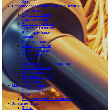
Бродвей
Навесное оборудование для спецтехники
Гидромолоты
Гидрорыхлители
Гидроножницы
Вибропогружатели
Гидробуры и шнеки
Вибротрамбовки
Ковши
Квик-каплеры
Фрезы дорожные
Фрезы роторные
Гидроразводки
Грейферы
Коммунальное оборудование
Траншеекопатели
Виброрыхлители
Мульчеры Impulse
Сваерезки
Малая механизация
Виброплиты
Нарезчики швов
Вибротрамбовки бензиновые
Запасные части
Шины