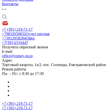
Контакты
+7 (391) 219-71-17
+79832650832
Отдел продаж
+73912058284
Офис
+7(391)2510447
Получить обратный звонок
E-mail
office@enisey-m.ru
Адрес
​Торговый квартал, 1а/2, пос. Солонцы, Емельяновский район
Режим работы
Пн. – Пт.: с 8:30 до 17:30
+7 (391) 219-71-17
+7 (391) 219-71-17