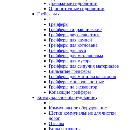
Дренажные гидролинии
Однопоточные гидролинии
Грейферы
Грейферы
Грейферы гидравлические
Грейферы двухчелюстные
Грейферы для камней
Грейферы для котлована
Грейферы для леса
Грейферы для металлолома
Грейферы для мусора
Грейферы для сыпучих материалов
Вильчатые грейферы
Грейферы для мини-экскаваторов
Грейферы многочелюстные
Грейферы на экскаватор
Копающие грейферы
Коммунальное оборудование
Коммунальное оборудование
Щетки коммунальные для чистки
дорог
Отвалы
Вилы и захваты