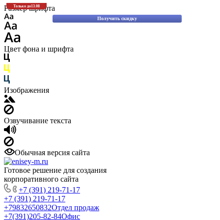
Скидки до 30% на оригинальные запасные части для вилочных погрузчиков
Размер шрифта
Только до
13.08
Komatsu!
Получить скидку
Цвет фона и шрифта
Изображения
Озвучивание текста
Обычная версия сайта
Готовое решение для создания
корпоративного сайта
+7 (391) 219-71-17
+7 (391) 219-71-17
+79832650832
Отдел продаж
+7(391)205-82-84
Офис