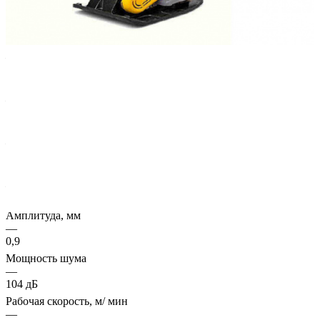
Характеристики
Двигатель
—
Honda GX160
Вибрационная сила, кН
—
20
Эксплуатационная масса, кг
—
135,0
Частота колебаний, Гц
—
80
Амплитуда, мм
—
0,9
Мощность шума
—
104 дБ
Рабочая скорость, м/ мин
—