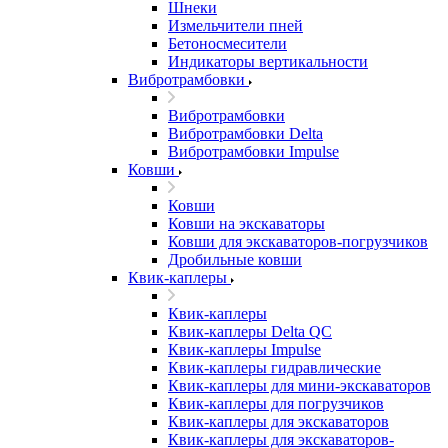
Шнеки
Измельчители пней
Бетоносмесители
Индикаторы вертикальности
Вибротрамбовки
Вибротрамбовки
Вибротрамбовки Delta
Вибротрамбовки Impulse
Ковши
Ковши
Ковши на экскаваторы
Ковши для экскаваторов-погрузчиков
Дробильные ковши
Квик-каплеры
Квик-каплеры
Квик-каплеры Delta QC
Квик-каплеры Impulse
Квик-каплеры гидравлические
Квик-каплеры для мини-экскаваторов
Квик-каплеры для погрузчиков
Квик-каплеры для экскаваторов
Квик-каплеры для экскаваторов-