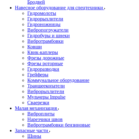
Бродвей
Навесное оборудование для спецтехники
Гидромолоты
Гидрорыхлители
Гидроножницы
Вибропогружатели
Гидробуры и шнеки
Вибротрамбовки
Ковши
Квик-каплеры
Фрезы дорожные
Фрезы роторные
Гидроразводки
Грейферы
Коммунальное оборудование
Траншеекопатели
Виброрыхлители
Мульчеры Impulse
Сваерезки
Малая механизация
Виброплиты
Нарезчики швов
Вибротрамбовки бензиновые
Запасные части
Шины