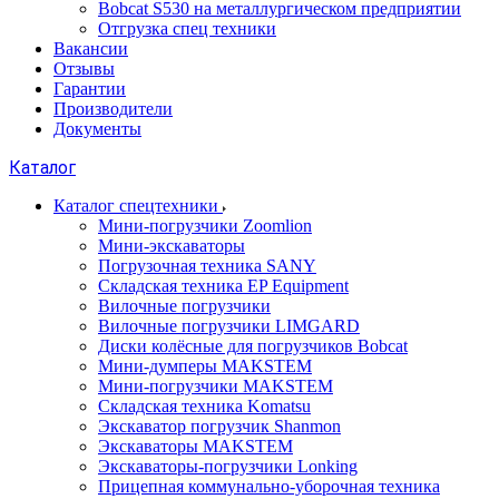
Bobcat S530 на металлургическом предприятии
Отгрузка спец техники
Вакансии
Отзывы
Гарантии
Производители
Документы
Каталог
Каталог спецтехники
Мини-погрузчики Zoomlion
Мини-экскаваторы
Погрузочная техника SANY
Складская техника EP Equipment
Вилочные погрузчики
Вилочные погрузчики LIMGARD
Диски колёсные для погрузчиков Bobcat
Мини-думперы MAKSTEM
Мини-погрузчики MAKSTEM
Складская техника Komatsu
Экскаватор погрузчик Shanmon
Экскаваторы MAKSTEM
Экскаваторы-погрузчики Lonking
Прицепная коммунально-уборочная техника