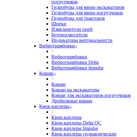
погрузчиков
Гидробуры для мини-экскаваторов
Гидробуры для мини-погрузчиков
Гидробуры для тракторов
Шнеки
Измельчители пней
Бетоносмесители
Индикаторы вертикальности
Вибротрамбовки
Вибротрамбовки
Вибротрамбовки Delta
Вибротрамбовки Impulse
Ковши
Ковши
Ковши на экскаваторы
Ковши для экскаваторов-погрузчиков
Дробильные ковши
Квик-каплеры
Квик-каплеры
Квик-каплеры Delta QC
Квик-каплеры Impulse
Квик-каплеры гидравлические