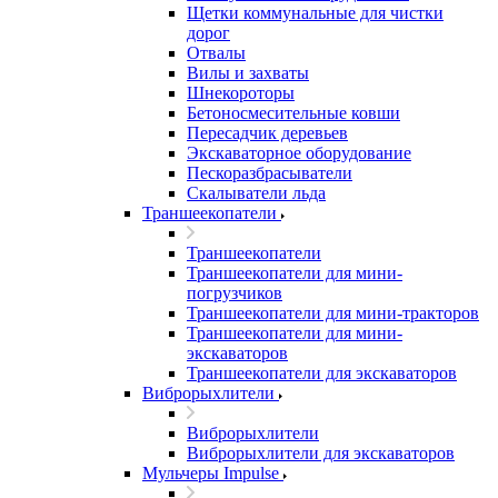
Щетки коммунальные для чистки
дорог
Отвалы
Вилы и захваты
Шнекороторы
Бетоносмесительные ковши
Пересадчик деревьев
Экскаваторное оборудование
Пескоразбрасыватели
Скалыватели льда
Траншеекопатели
Траншеекопатели
Траншеекопатели для мини-
погрузчиков
Траншеекопатели для мини-тракторов
Траншеекопатели для мини-
экскаваторов
Траншеекопатели для экскаваторов
Виброрыхлители
Виброрыхлители
Виброрыхлители для экскаваторов
Мульчеры Impulse