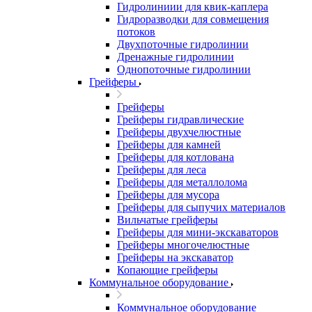
Гидролиниии для квик-каплера
Гидроразводки для совмещения
потоков
Двухпоточные гидролинии
Дренажные гидролинии
Однопоточные гидролинии
Грейферы
Грейферы
Грейферы гидравлические
Грейферы двухчелюстные
Грейферы для камней
Грейферы для котлована
Грейферы для леса
Грейферы для металлолома
Грейферы для мусора
Грейферы для сыпучих материалов
Вильчатые грейферы
Грейферы для мини-экскаваторов
Грейферы многочелюстные
Грейферы на экскаватор
Копающие грейферы
Коммунальное оборудование
Коммунальное оборудование