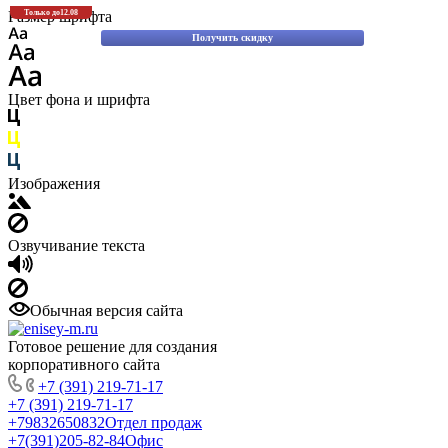
Скидки до 30% на оригинальные запасные части для вилочных погрузчиков
Размер шрифта
Только до
12.08
Komatsu!
Получить скидку
Цвет фона и шрифта
Изображения
Озвучивание текста
Обычная версия сайта
Готовое решение для создания
корпоративного сайта
+7 (391) 219-71-17
+7 (391) 219-71-17
+79832650832
Отдел продаж
+7(391)205-82-84
Офис