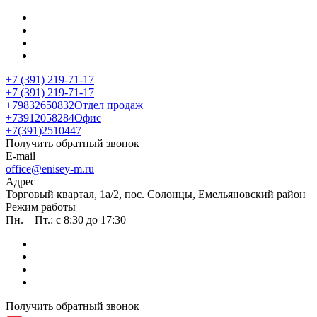
+7 (391) 219-71-17
+7 (391) 219-71-17
+79832650832
Отдел продаж
+73912058284
Офис
+7(391)2510447
Получить обратный звонок
E-mail
office@enisey-m.ru
Адрес
​Торговый квартал, 1а/2, пос. Солонцы, Емельяновский район
Режим работы
Пн. – Пт.: с 8:30 до 17:30
Получить обратный звонок