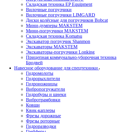
Складская техника EP Equipment
Вилочные погрузчики
Вилочные погрузчики LIMGARD
Диски колёсные для погрузчиков Bobcat
Мини-думперы MAKSTEM
Мини-погрузчики MAKSTEM
Складская техника Komatsu
Экскаватор погрузчик Shanmon
Экскаваторы MAKSTEM
Экскаваторы-погрузчики Lonking
Прицепная коммунально-уборочная техника
Бродвей
Навесное оборудование для спецтехники
Гидромолоты
Гидрорыхлители
Гидроножницы
Вибропогружатели
Гидробуры и шнеки
Вибротрамбовки
Ковши
Квик-каплеры
Фрезы дорожные
Фрезы роторные
Гидроразводки
Грейферы