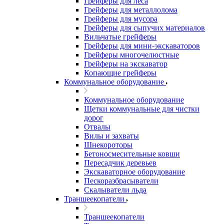
Грейферы для леса
Грейферы для металлолома
Грейферы для мусора
Грейферы для сыпучих материалов
Вильчатые грейферы
Грейферы для мини-экскаваторов
Грейферы многочелюстные
Грейферы на экскаватор
Копающие грейферы
Коммунальное оборудование
Коммунальное оборудование
Щетки коммунальные для чистки
дорог
Отвалы
Вилы и захваты
Шнекороторы
Бетоносмесительные ковши
Пересадчик деревьев
Экскаваторное оборудование
Пескоразбрасыватели
Скалыватели льда
Траншеекопатели
Траншеекопатели