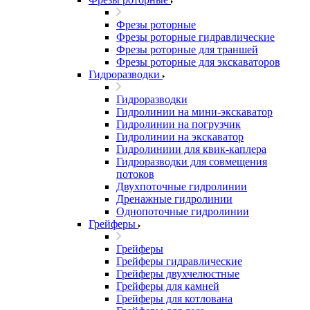
Фрезы роторные
Фрезы роторные гидравлические
Фрезы роторные для траншей
Фрезы роторные для экскаваторов
Гидроразводки
Гидроразводки
Гидролинии на мини-экскаватор
Гидролинии на погрузчик
Гидролинии на экскаватор
Гидролиниии для квик-каплера
Гидроразводки для совмещения
потоков
Двухпоточные гидролинии
Дренажные гидролинии
Однопоточные гидролинии
Грейферы
Грейферы
Грейферы гидравлические
Грейферы двухчелюстные
Грейферы для камней
Грейферы для котлована