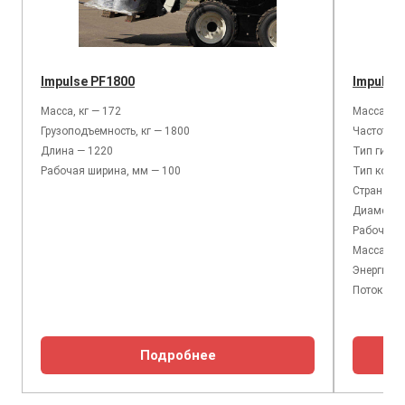
Impulse PF1800
Impulse
Масса, кг — 172
Масса, кг
Грузоподъемность, кг — 1800
Частота у
Длина — 1220
Тип гидр
Рабочая ширина, мм — 100
Тип корпу
Страна пр
Диаметр п
Рабочее д
Масса баз
Энергия у
Поток мас
Подробнее