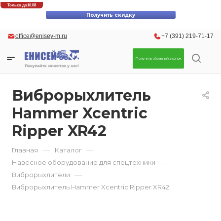
Скидки до 30% на оригинальные запасные части для вилочных
Только до
10.08
погрузчиков Komatsu!
Получить скидку
office@enisey-m.ru
+7 (391) 219-71-17
Получить обратный звонок
Виброрыхлитель
Hammer Xcentric
Ripper XR42
—
—
Главная
Каталог
—
Навесное оборудование для спецтехники
—
Виброрыхлители
Виброрыхлитель Hammer Xcentric Ripper XR42