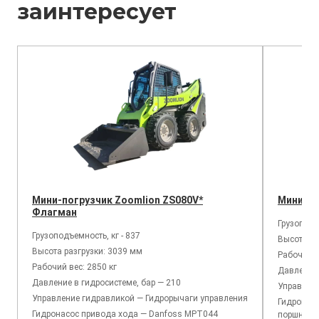
заинтересует
Мини-погрузчик Zoomlion ZS080V*
Мини-по
Флагман
Грузоподъ
Грузоподъемность, кг - 837
Высота ра
Высота разгрузки: 3039 мм
Рабочий в
Рабочий вес: 2850 кг
Давление 
Давление в гидросистеме, бар — 210
Управлен
Управление гидравликой — Гидрорычаги управления
Гидронасо
Гидронасос привода хода — Danfoss MPT044
поршнево