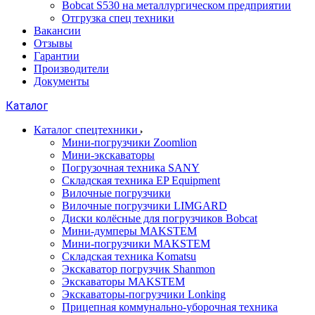
Bobcat S530 на металлургическом предприятии
Отгрузка спец техники
Вакансии
Отзывы
Гарантии
Производители
Документы
Каталог
Каталог спецтехники
Мини-погрузчики Zoomlion
Мини-экскаваторы
Погрузочная техника SANY
Складская техника EP Equipment
Вилочные погрузчики
Вилочные погрузчики LIMGARD
Диски колёсные для погрузчиков Bobcat
Мини-думперы MAKSTEM
Мини-погрузчики MAKSTEM
Складская техника Komatsu
Экскаватор погрузчик Shanmon
Экскаваторы MAKSTEM
Экскаваторы-погрузчики Lonking
Прицепная коммунально-уборочная техника