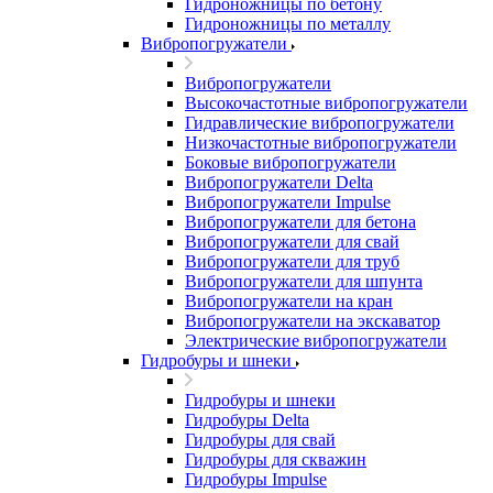
Гидроножницы по бетону
Гидроножницы по металлу
Вибропогружатели
Вибропогружатели
Высокочастотные вибропогружатели
Гидравлические вибропогружатели
Низкочастотные вибропогружатели
Боковые вибропогружатели
Вибропогружатели Delta
Вибропогружатели Impulse
Вибропогружатели для бетона
Вибропогружатели для свай
Вибропогружатели для труб
Вибропогружатели для шпунта
Вибропогружатели на кран
Вибропогружатели на экскаватор
Электрические вибропогружатели
Гидробуры и шнеки
Гидробуры и шнеки
Гидробуры Delta
Гидробуры для свай
Гидробуры для скважин
Гидробуры Impulse