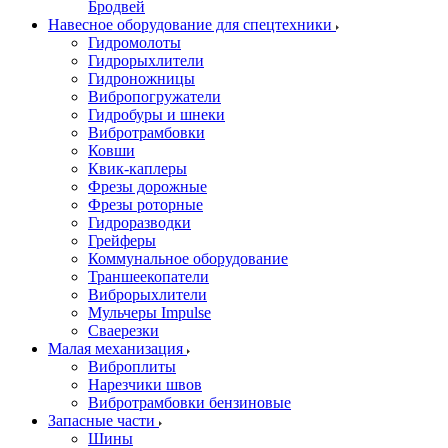
Бродвей
Навесное оборудование для спецтехники
Гидромолоты
Гидрорыхлители
Гидроножницы
Вибропогружатели
Гидробуры и шнеки
Вибротрамбовки
Ковши
Квик-каплеры
Фрезы дорожные
Фрезы роторные
Гидроразводки
Грейферы
Коммунальное оборудование
Траншеекопатели
Виброрыхлители
Мульчеры Impulse
Сваерезки
Малая механизация
Виброплиты
Нарезчики швов
Вибротрамбовки бензиновые
Запасные части
Шины