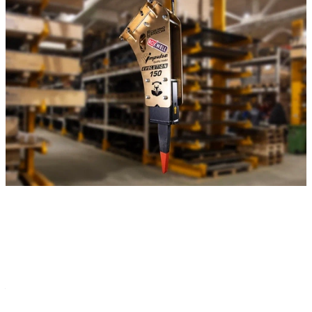
Золотой гидрорыхлитель Impulse R150 Evolution
гидравлическое навесное оборудование для разрушения
асфальта, бетона, рыхления мерзлого грунта и других
общестроительных работ.
Характеристики
Тип техники
—
Экскаватор-погрузчик