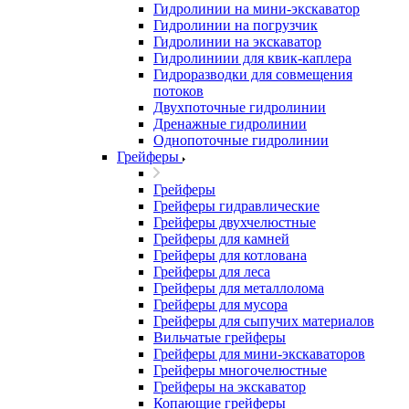
Гидролинии на мини-экскаватор
Гидролинии на погрузчик
Гидролинии на экскаватор
Гидролиниии для квик-каплера
Гидроразводки для совмещения
потоков
Двухпоточные гидролинии
Дренажные гидролинии
Однопоточные гидролинии
Грейферы
Грейферы
Грейферы гидравлические
Грейферы двухчелюстные
Грейферы для камней
Грейферы для котлована
Грейферы для леса
Грейферы для металлолома
Грейферы для мусора
Грейферы для сыпучих материалов
Вильчатые грейферы
Грейферы для мини-экскаваторов
Грейферы многочелюстные
Грейферы на экскаватор
Копающие грейферы