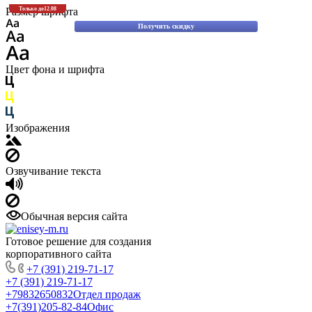
Скидки до 30% на оригинальные запасные части для вилочных погрузчиков
Размер шрифта
Только до
12.08
Komatsu!
Получить скидку
Цвет фона и шрифта
Изображения
Озвучивание текста
Обычная версия сайта
Готовое решение для создания
корпоративного сайта
+7 (391) 219-71-17
+7 (391) 219-71-17
+79832650832
Отдел продаж
+7(391)205-82-84
Офис