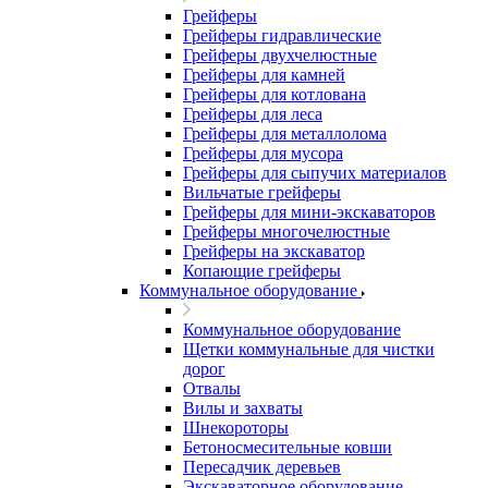
Грейферы
Грейферы гидравлические
Грейферы двухчелюстные
Грейферы для камней
Грейферы для котлована
Грейферы для леса
Грейферы для металлолома
Грейферы для мусора
Грейферы для сыпучих материалов
Вильчатые грейферы
Грейферы для мини-экскаваторов
Грейферы многочелюстные
Грейферы на экскаватор
Копающие грейферы
Коммунальное оборудование
Коммунальное оборудование
Щетки коммунальные для чистки
дорог
Отвалы
Вилы и захваты
Шнекороторы
Бетоносмесительные ковши
Пересадчик деревьев
Экскаваторное оборудование