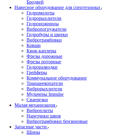
Бродвей
Навесное оборудование для спецтехники
Гидромолоты
Гидрорыхлители
Гидроножницы
Вибропогружатели
Гидробуры и шнеки
Вибротрамбовки
Ковши
Квик-каплеры
Фрезы дорожные
Фрезы роторные
Гидроразводки
Грейферы
Коммунальное оборудование
Траншеекопатели
Виброрыхлители
Мульчеры Impulse
Сваерезки
Малая механизация
Виброплиты
Нарезчики швов
Вибротрамбовки бензиновые
Запасные части
Шины