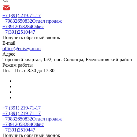
+7 (391) 219-71-17
+79832650832
Отдел продаж
+73912058284
Офис
+7(391)2510447
Получить обратный звонок
E-mail
office@enisey-m.ru
Адрес
​Торговый квартал, 1а/2, пос. Солонцы, Емельяновский район
Режим работы
Пн. – Пт.: с 8:30 до 17:30
+7 (391) 219-71-17
+7 (391) 219-71-17
+79832650832
Отдел продаж
+73912058284
Офис
+7(391)2510447
Получить обратный звонок