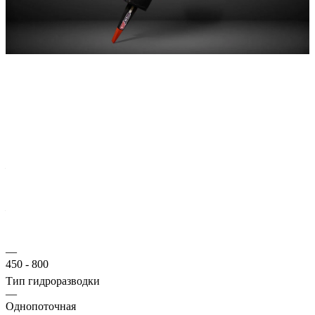
Золотой гидрорыхлитель Impulse R100 Evolution
гидравлическое навесное оборудование для разрушения
асфальта, бетона, рыхления мерзлого грунта и других
общестроительных работ.
Характеристики
Тип техники
—
Мини-погрузчик
Масса, кг
—
320
Частота ударов, уд./мин
—
450 - 800
Тип гидроразводки
—
Однопоточная