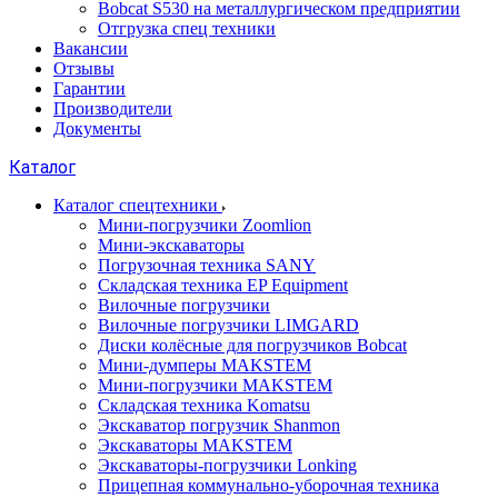
Bobcat S530 на металлургическом предприятии
Отгрузка спец техники
Вакансии
Отзывы
Гарантии
Производители
Документы
Каталог
Каталог спецтехники
Мини-погрузчики Zoomlion
Мини-экскаваторы
Погрузочная техника SANY
Складская техника EP Equipment
Вилочные погрузчики
Вилочные погрузчики LIMGARD
Диски колёсные для погрузчиков Bobcat
Мини-думперы MAKSTEM
Мини-погрузчики MAKSTEM
Складская техника Komatsu
Экскаватор погрузчик Shanmon
Экскаваторы MAKSTEM
Экскаваторы-погрузчики Lonking
Прицепная коммунально-уборочная техника