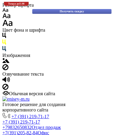
Скидки до 30% на оригинальные запасные части для вилочных погрузчиков
Размер шрифта
Только до
11.08
Komatsu!
Получить скидку
Цвет фона и шрифта
Изображения
Озвучивание текста
Обычная версия сайта
Готовое решение для создания
корпоративного сайта
+7 (391) 219-71-17
+7 (391) 219-71-17
+79832650832
Отдел продаж
+7(391)205-82-84
Офис