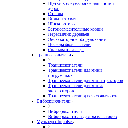
Щетки коммунальные для чистки
дорог
Отвалы
Вилы и захваты
Шнекороторы
Бетоносмесительные ковши
Пересадчик деревьев
Экскаваторное оборудование
Пескоразбрасыватели
Скалыватели льда
Траншеекопатели
Траншеекопатели
Траншеекопатели для мини-
погрузчиков
Траншеекопатели для мини-тракторов
Траншеекопатели для мини-
экскаваторов
Траншеекопатели для экскаваторов
Виброрыхлители
Виброрыхлители
Виброрыхлители для экскаваторов
Мульчеры Impulse