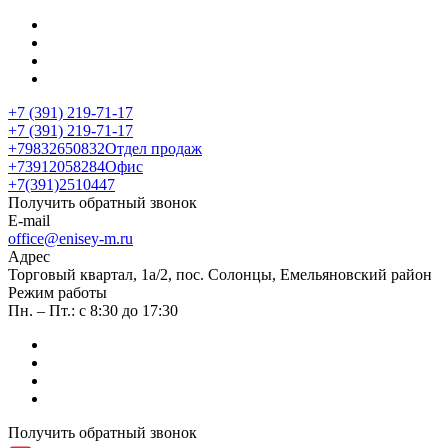
+7 (391) 219-71-17
+7 (391) 219-71-17
+79832650832
Отдел продаж
+73912058284
Офис
+7(391)2510447
Получить обратный звонок
E-mail
office@enisey-m.ru
Адрес
​Торговый квартал, 1а/2, пос. Солонцы, Емельяновский район
Режим работы
Пн. – Пт.: с 8:30 до 17:30
Получить обратный звонок