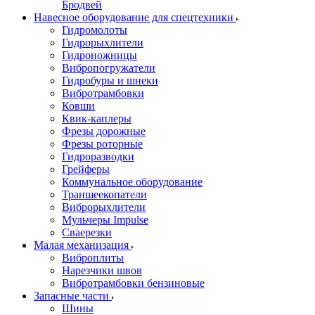
Бродвей
Навесное оборудование для спецтехники
Гидромолоты
Гидрорыхлители
Гидроножницы
Вибропогружатели
Гидробуры и шнеки
Вибротрамбовки
Ковши
Квик-каплеры
Фрезы дорожные
Фрезы роторные
Гидроразводки
Грейферы
Коммунальное оборудование
Траншеекопатели
Виброрыхлители
Мульчеры Impulse
Сваерезки
Малая механизация
Виброплиты
Нарезчики швов
Вибротрамбовки бензиновые
Запасные части
Шины