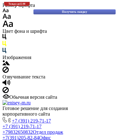
Скидки до 30% на оригинальные запасные части для вилочных погрузчиков
Размер шрифта
Только до
12.08
Komatsu!
Получить скидку
Цвет фона и шрифта
Изображения
Озвучивание текста
Обычная версия сайта
Готовое решение для создания
корпоративного сайта
+7 (391) 219-71-17
+7 (391) 219-71-17
+79832650832
Отдел продаж
+7(391)205-82-84
Офис