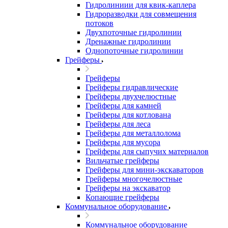
Гидролиниии для квик-каплера
Гидроразводки для совмещения
потоков
Двухпоточные гидролинии
Дренажные гидролинии
Однопоточные гидролинии
Грейферы
Грейферы
Грейферы гидравлические
Грейферы двухчелюстные
Грейферы для камней
Грейферы для котлована
Грейферы для леса
Грейферы для металлолома
Грейферы для мусора
Грейферы для сыпучих материалов
Вильчатые грейферы
Грейферы для мини-экскаваторов
Грейферы многочелюстные
Грейферы на экскаватор
Копающие грейферы
Коммунальное оборудование
Коммунальное оборудование