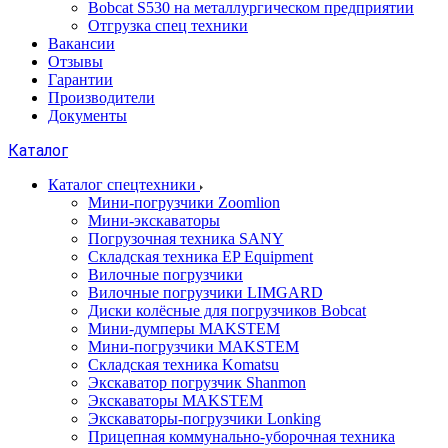
Bobcat S530 на металлургическом предприятии
Отгрузка спец техники
Вакансии
Отзывы
Гарантии
Производители
Документы
Каталог
Каталог спецтехники
Мини-погрузчики Zoomlion
Мини-экскаваторы
Погрузочная техника SANY
Складская техника EP Equipment
Вилочные погрузчики
Вилочные погрузчики LIMGARD
Диски колёсные для погрузчиков Bobcat
Мини-думперы MAKSTEM
Мини-погрузчики MAKSTEM
Складская техника Komatsu
Экскаватор погрузчик Shanmon
Экскаваторы MAKSTEM
Экскаваторы-погрузчики Lonking
Прицепная коммунально-уборочная техника