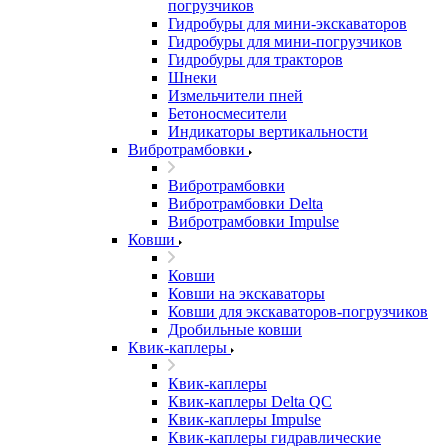
погрузчиков
Гидробуры для мини-экскаваторов
Гидробуры для мини-погрузчиков
Гидробуры для тракторов
Шнеки
Измельчители пней
Бетоносмесители
Индикаторы вертикальности
Вибротрамбовки
Вибротрамбовки
Вибротрамбовки Delta
Вибротрамбовки Impulse
Ковши
Ковши
Ковши на экскаваторы
Ковши для экскаваторов-погрузчиков
Дробильные ковши
Квик-каплеры
Квик-каплеры
Квик-каплеры Delta QC
Квик-каплеры Impulse
Квик-каплеры гидравлические