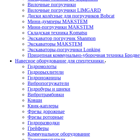
Вилочные погрузчики
Вилочные погрузчики LIMGARD
Диски колёсные для погрузчиков Bobcat
Мини-думперы MAKSTEM
Мини-погрузчики MAKSTEM
Складская техника Komatsu
Экскаватор погрузчик Shanmon
Экскаваторы MAKSTEM
Экскаваторы-погрузчики Lonking
Прицепная коммунально-уборочная техника Бродв
Навесное оборудование для спецтехники
Гидромолоты
Гидрорыхлители
Гидроножницы
Вибропогружатели
Гидробуры и шнеки
Вибротрамбовки
Ковши
Квик-каплеры
Фрезы дорожные
Фрезы роторные
Гидроразводки
Грейферы
Коммунальное оборудование
Траншеекопатели