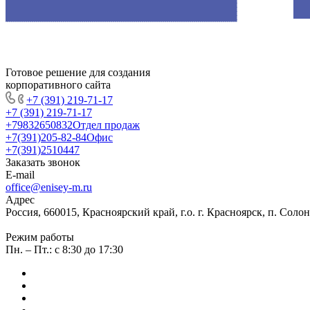
Готовое решение для создания
корпоративного сайта
+7 (391) 219-71-17
+7 (391) 219-71-17
+79832650832
Отдел продаж
+7(391)205-82-84
Офис
+7(391)2510447
Заказать звонок
E-mail
office@enisey-m.ru
Адрес
Россия, 660015, Красноярский край, г.о. г. Красноярск, п. Соло
Режим работы
Пн. – Пт.: c 8:30 до 17:30