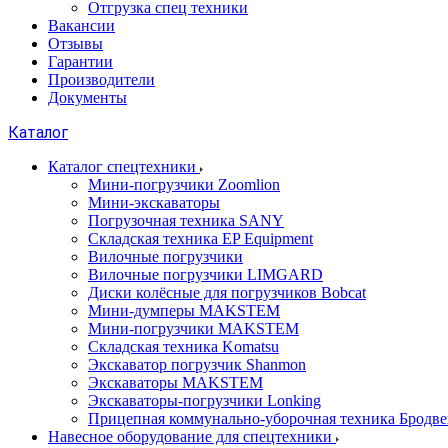
Отгрузка спец техники
Вакансии
Отзывы
Гарантии
Производители
Документы
Каталог
Каталог спецтехники
Мини-погрузчики Zoomlion
Мини-экскаваторы
Погрузочная техника SANY
Складская техника EP Equipment
Вилочные погрузчики
Вилочные погрузчики LIMGARD
Диски колёсные для погрузчиков Bobcat
Мини-думперы MAKSTEM
Мини-погрузчики MAKSTEM
Складская техника Komatsu
Экскаватор погрузчик Shanmon
Экскаваторы MAKSTEM
Экскаваторы-погрузчики Lonking
Прицепная коммунально-уборочная техника Бродв
Навесное оборудование для спецтехники