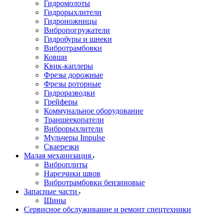
Гидромолоты
Гидрорыхлители
Гидроножницы
Вибропогружатели
Гидробуры и шнеки
Вибротрамбовки
Ковши
Квик-каплеры
Фрезы дорожные
Фрезы роторные
Гидроразводки
Грейферы
Коммунальное оборудование
Траншеекопатели
Виброрыхлители
Мульчеры Impulse
Сваерезки
Малая механизация
Виброплиты
Нарезчики швов
Вибротрамбовки бензиновые
Запасные части
Шины
Сервисное обслуживание и ремонт спецтехники