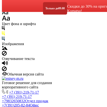
Размер шрифта
Скидки до 30% на ориг
Только до
09.08
Komatsu!
Цвет фона и шрифта
Изображения
Озвучивание текста
Обычная версия сайта
Готовое решение для создания
корпоративного сайта
+7 (391) 219-71-17
+7 (391) 219-71-17
+79832650832
Отдел продаж
+7(391)205-82-84
Офис