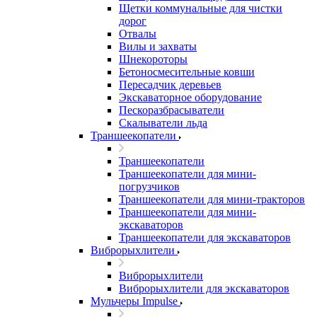
Щетки коммунальные для чистки
дорог
Отвалы
Вилы и захваты
Шнекороторы
Бетоносмесительные ковши
Пересадчик деревьев
Экскаваторное оборудование
Пескоразбрасыватели
Скалыватели льда
Траншеекопатели
Траншеекопатели
Траншеекопатели для мини-
погрузчиков
Траншеекопатели для мини-тракторов
Траншеекопатели для мини-
экскаваторов
Траншеекопатели для экскаваторов
Виброрыхлители
Виброрыхлители
Виброрыхлители для экскаваторов
Мульчеры Impulse