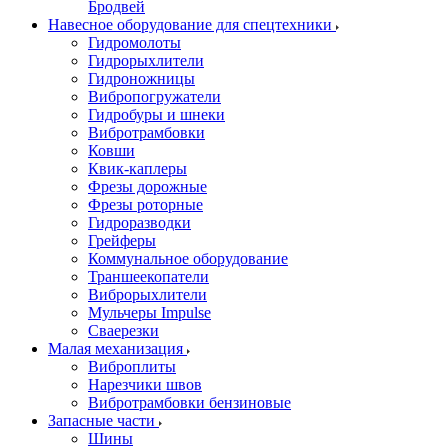
Бродвей
Навесное оборудование для спецтехники
Гидромолоты
Гидрорыхлители
Гидроножницы
Вибропогружатели
Гидробуры и шнеки
Вибротрамбовки
Ковши
Квик-каплеры
Фрезы дорожные
Фрезы роторные
Гидроразводки
Грейферы
Коммунальное оборудование
Траншеекопатели
Виброрыхлители
Мульчеры Impulse
Сваерезки
Малая механизация
Виброплиты
Нарезчики швов
Вибротрамбовки бензиновые
Запасные части
Шины