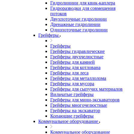
Гидролиниии для квик-каплера
Гидроразводки для совмещения
потоков
Двухпоточные гидролинии
Дренажные гидролинии
Однопоточные гидролинии
Грейферы
Грейферы
Грейферы гидравлические
Грейферы двухчелюстные
Грейферы для камней
Грейферы для котлована
Грейферы для леса
Грейферы для металлолома
Грейферы для мусора
Грейферы для сыпучих материалов
Вильчатые грейферы
Грейферы для мини-экскаваторов
Грейферы многочелюстные
Грейферы на экскаватор
Копающие грейферы
Коммунальное оборудование
Коммунальное оборудование