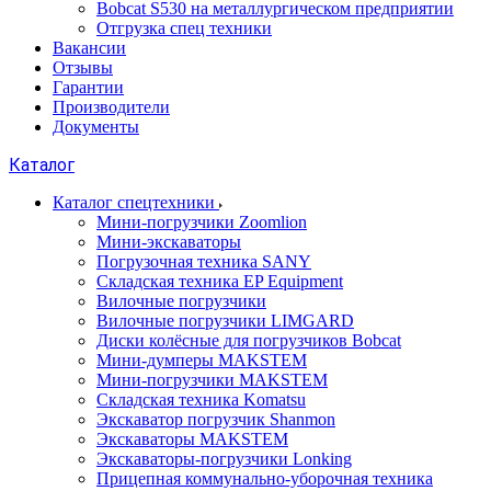
Bobcat S530 на металлургическом предприятии
Отгрузка спец техники
Вакансии
Отзывы
Гарантии
Производители
Документы
Каталог
Каталог спецтехники
Мини-погрузчики Zoomlion
Мини-экскаваторы
Погрузочная техника SANY
Складская техника EP Equipment
Вилочные погрузчики
Вилочные погрузчики LIMGARD
Диски колёсные для погрузчиков Bobcat
Мини-думперы MAKSTEM
Мини-погрузчики MAKSTEM
Складская техника Komatsu
Экскаватор погрузчик Shanmon
Экскаваторы MAKSTEM
Экскаваторы-погрузчики Lonking
Прицепная коммунально-уборочная техника