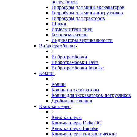
погрузчиков
Гидробуры для мини-экскаваторов
Гидробуры для мини-погрузчиков
Гидробуры для тракторов
Шнеки
Измельчители пней
Бетоносмесители
Индикаторы вертикальности
Вибротрамбовки
Вибротрамбовки
Вибротрамбовки Delta
Вибротрамбовки Impulse
Ковши
Ковши
Ковши на экскаваторы
Ковши для экскаваторов-погрузчиков
Дробильные ковши
Квик-каплеры
Квик-каплеры
Квик-каплеры Delta QC
Квик-каплеры Impulse
Квик-каплеры гидравлические