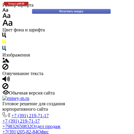
Скидки до 30% на оригинальные запасные части для вилочных погрузчиков
Размер шрифта
Только до
09.08
Komatsu!
Получить скидку
Цвет фона и шрифта
Изображения
Озвучивание текста
Обычная версия сайта
Готовое решение для создания
корпоративного сайта
+7 (391) 219-71-17
+7 (391) 219-71-17
+79832650832
Отдел продаж
+7(391)205-82-84
Офис