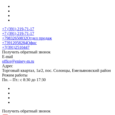
+7 (391) 219-71-17
+7 (391) 219-71-17
+79832650832
Отдел продаж
+73912058284
Офис
+7(391)2510447
Получить обратный звонок
E-mail
office@enisey-m.ru
Адрес
​Торговый квартал, 1а/2, пос. Солонцы, Емельяновский район
Режим работы
Пн. – Пт.: с 8:30 до 17:30
Получить обратный звонок