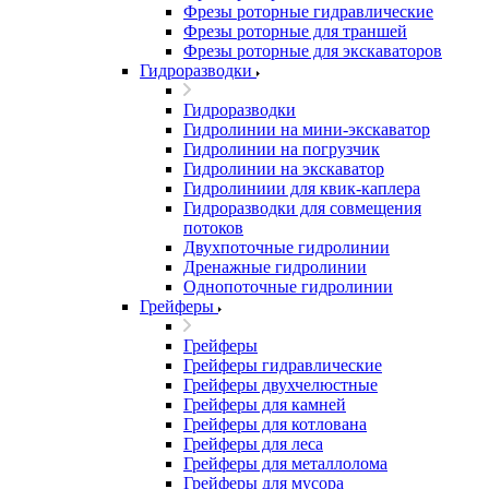
Фрезы роторные гидравлические
Фрезы роторные для траншей
Фрезы роторные для экскаваторов
Гидроразводки
Гидроразводки
Гидролинии на мини-экскаватор
Гидролинии на погрузчик
Гидролинии на экскаватор
Гидролиниии для квик-каплера
Гидроразводки для совмещения
потоков
Двухпоточные гидролинии
Дренажные гидролинии
Однопоточные гидролинии
Грейферы
Грейферы
Грейферы гидравлические
Грейферы двухчелюстные
Грейферы для камней
Грейферы для котлована
Грейферы для леса
Грейферы для металлолома
Грейферы для мусора