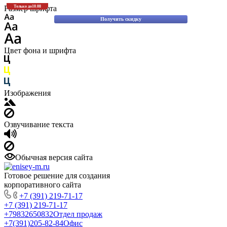
Скидки до 30% на оригинальные запасные части для вилочных погрузчиков
Размер шрифта
Только до
10.08
Komatsu!
Получить скидку
Цвет фона и шрифта
Изображения
Озвучивание текста
Обычная версия сайта
Готовое решение для создания
корпоративного сайта
+7 (391) 219-71-17
+7 (391) 219-71-17
+79832650832
Отдел продаж
+7(391)205-82-84
Офис