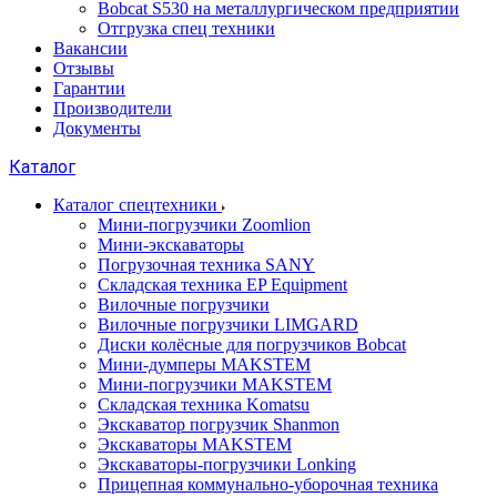
Bobcat S530 на металлургическом предприятии
Отгрузка спец техники
Вакансии
Отзывы
Гарантии
Производители
Документы
Каталог
Каталог спецтехники
Мини-погрузчики Zoomlion
Мини-экскаваторы
Погрузочная техника SANY
Складская техника EP Equipment
Вилочные погрузчики
Вилочные погрузчики LIMGARD
Диски колёсные для погрузчиков Bobcat
Мини-думперы MAKSTEM
Мини-погрузчики MAKSTEM
Складская техника Komatsu
Экскаватор погрузчик Shanmon
Экскаваторы MAKSTEM
Экскаваторы-погрузчики Lonking
Прицепная коммунально-уборочная техника