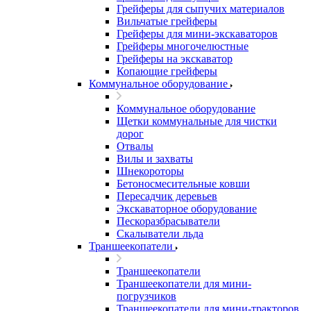
Грейферы для сыпучих материалов
Вильчатые грейферы
Грейферы для мини-экскаваторов
Грейферы многочелюстные
Грейферы на экскаватор
Копающие грейферы
Коммунальное оборудование
Коммунальное оборудование
Щетки коммунальные для чистки
дорог
Отвалы
Вилы и захваты
Шнекороторы
Бетоносмесительные ковши
Пересадчик деревьев
Экскаваторное оборудование
Пескоразбрасыватели
Скалыватели льда
Траншеекопатели
Траншеекопатели
Траншеекопатели для мини-
погрузчиков
Траншеекопатели для мини-тракторов