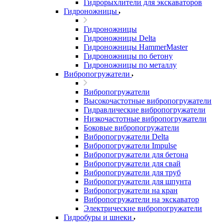
Гидрорыхлители для экскаваторов
Гидроножницы
Гидроножницы
Гидроножницы Delta
Гидроножницы HammerMaster
Гидроножницы по бетону
Гидроножницы по металлу
Вибропогружатели
Вибропогружатели
Высокочастотные вибропогружатели
Гидравлические вибропогружатели
Низкочастотные вибропогружатели
Боковые вибропогружатели
Вибропогружатели Delta
Вибропогружатели Impulse
Вибропогружатели для бетона
Вибропогружатели для свай
Вибропогружатели для труб
Вибропогружатели для шпунта
Вибропогружатели на кран
Вибропогружатели на экскаватор
Электрические вибропогружатели
Гидробуры и шнеки