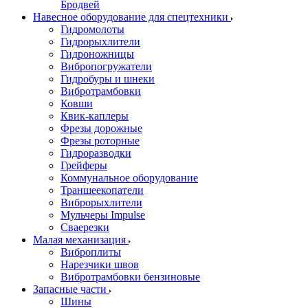
Бродвей
Навесное оборудование для спецтехники
Гидромолоты
Гидрорыхлители
Гидроножницы
Вибропогружатели
Гидробуры и шнеки
Вибротрамбовки
Ковши
Квик-каплеры
Фрезы дорожные
Фрезы роторные
Гидроразводки
Грейферы
Коммунальное оборудование
Траншеекопатели
Виброрыхлители
Мульчеры Impulse
Сваерезки
Малая механизация
Виброплиты
Нарезчики швов
Вибротрамбовки бензиновые
Запасные части
Шины