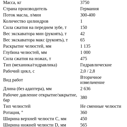
Масса, кг
3750
Страна производитель
Германия
Поток масла, л/мин
300-400
Количество цилиндров
1
Сила сжатия на переднем зубе, т
150
Вес экскаватора мин (рукоять), т
42
Вес экскаватора макс (рукоять), т
65
Раскрытие челюстей, мм
1 135
Глубина челюстей, мм
1 000
Сила сжатия на ножах, т
475
Тип (механика/гидравлика)
Гидравлические
Рабочий цикл, с
2,0 / 2,8
Вторичное
Вид работ
измельчение
Длина (без адаптера), мм
2 636
Рабочее давление открытие/закрытие,
380
бар
Тип челюстей
Не сменные челюсти
Ротация, °
360
Ширина верхней челюсти C, мм
450
Ширина нижней челюсти D, мм
565