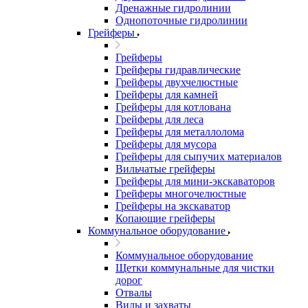
Дренажные гидролинии
Однопоточные гидролинии
Грейферы
Грейферы
Грейферы гидравлические
Грейферы двухчелюстные
Грейферы для камней
Грейферы для котлована
Грейферы для леса
Грейферы для металлолома
Грейферы для мусора
Грейферы для сыпучих материалов
Вильчатые грейферы
Грейферы для мини-экскаваторов
Грейферы многочелюстные
Грейферы на экскаватор
Копающие грейферы
Коммунальное оборудование
Коммунальное оборудование
Щетки коммунальные для чистки
дорог
Отвалы
Вилы и захваты