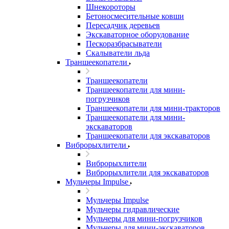
Шнекороторы
Бетоносмесительные ковши
Пересадчик деревьев
Экскаваторное оборудование
Пескоразбрасыватели
Скалыватели льда
Траншеекопатели
Траншеекопатели
Траншеекопатели для мини-
погрузчиков
Траншеекопатели для мини-тракторов
Траншеекопатели для мини-
экскаваторов
Траншеекопатели для экскаваторов
Виброрыхлители
Виброрыхлители
Виброрыхлители для экскаваторов
Мульчеры Impulse
Мульчеры Impulse
Мульчеры гидравлические
Мульчеры для мини-погрузчиков
Мульчеры для мини-экскаваторов