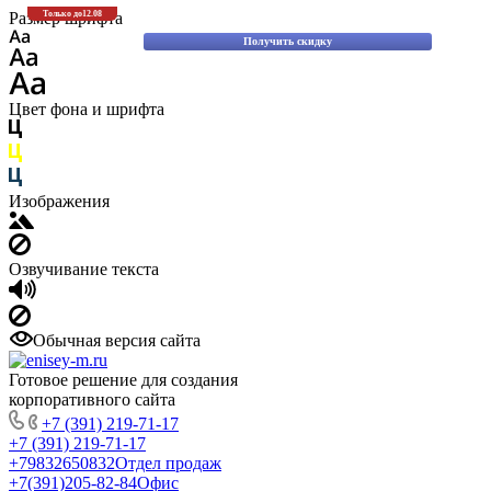
Скидки до 30% на оригинальные запасные части для вилочных пог
Размер шрифта
Только до
12.08
Komatsu!
Получить скидку
Цвет фона и шрифта
Изображения
Озвучивание текста
Обычная версия сайта
Готовое решение для создания
корпоративного сайта
+7 (391) 219-71-17
+7 (391) 219-71-17
+79832650832
Отдел продаж
+7(391)205-82-84
Офис