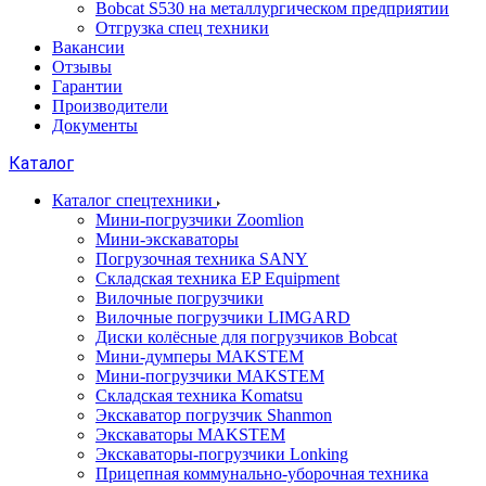
Bobcat S530 на металлургическом предприятии
Отгрузка спец техники
Вакансии
Отзывы
Гарантии
Производители
Документы
Каталог
Каталог спецтехники
Мини-погрузчики Zoomlion
Мини-экскаваторы
Погрузочная техника SANY
Складская техника EP Equipment
Вилочные погрузчики
Вилочные погрузчики LIMGARD
Диски колёсные для погрузчиков Bobcat
Мини-думперы MAKSTEM
Мини-погрузчики MAKSTEM
Складская техника Komatsu
Экскаватор погрузчик Shanmon
Экскаваторы MAKSTEM
Экскаваторы-погрузчики Lonking
Прицепная коммунально-уборочная техника