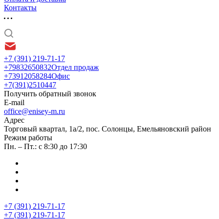
Контакты
+7 (391) 219-71-17
+79832650832
Отдел продаж
+73912058284
Офис
+7(391)2510447
Получить обратный звонок
E-mail
office@enisey-m.ru
Адрес
​Торговый квартал, 1а/2, пос. Солонцы, Емельяновский район
Режим работы
Пн. – Пт.: с 8:30 до 17:30
+7 (391) 219-71-17
+7 (391) 219-71-17