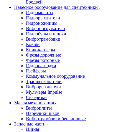
Бродвей
Навесное оборудование для спецтехники
Гидромолоты
Гидрорыхлители
Гидроножницы
Вибропогружатели
Гидробуры и шнеки
Вибротрамбовки
Ковши
Квик-каплеры
Фрезы дорожные
Фрезы роторные
Гидроразводки
Грейферы
Коммунальное оборудование
Траншеекопатели
Виброрыхлители
Мульчеры Impulse
Сваерезки
Малая механизация
Виброплиты
Нарезчики швов
Вибротрамбовки бензиновые
Запасные части
Шины