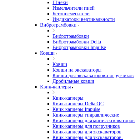
Шнеки
Измельчители пней
Бетоносмесители
Индикаторы вертикальности
Вибротрамбовки
Вибротрамбовки
Вибротрамбовки Delta
Вибротрамбовки Impulse
Ковши
Ковши
Ковши на экскаваторы
Ковши для экскаваторов-погрузчиков
Дробильные ковши
Квик-каплеры
Квик-каплеры
Квик-каплеры Delta QC
Квик-каплеры Impulse
Квик-каплеры гидравлические
Квик-каплеры для мини-экскаваторов
Квик-каплеры для погрузчиков
Квик-каплеры для экскаваторов
Квик-каплеры для экскаваторов-