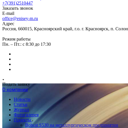
+7(391)2510447
Заказать звонок
E-mail
office@enisey-m.ru
Адрес
Россия, 660015, Красноярский край, г.о. г. Красноярск, п. Соло
Режим работы
Пн. – Пт.: c 8:30 до 17:30
Подать заявку
О компании
Новости
Статьи
Журнал
Фотогалерея
Проекты
Bobcat S530 на металлургическом предприятии