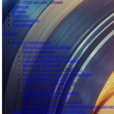
Отгрузка спец техники
Вакансии
Отзывы
Гарантии
Производители
Документы
Каталог
Каталог спецтехники
Мини-погрузчики Zoomlion
Мини-экскаваторы
Погрузочная техника SANY
Складская техника EP Equipment
Вилочные погрузчики
Вилочные погрузчики LIMGARD
Диски колёсные для погрузчиков Bobcat
Мини-думперы MAKSTEM
Мини-погрузчики MAKSTEM
Складская техника Komatsu
Экскаватор погрузчик Shanmon
Экскаваторы MAKSTEM
Экскаваторы-погрузчики Lonking
Прицепная коммунально-уборочная техника Бродв
Навесное оборудование для спецтехники