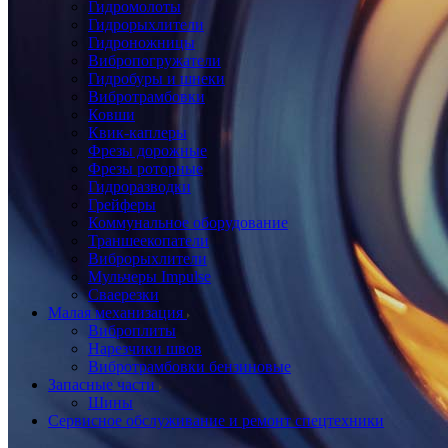
Гидромолоты
Гидрорыхлители
Гидроножницы
Вибропогружатели
Гидробуры и шнеки
Вибротрамбовки
Ковши
Квик-каплеры
Фрезы дорожные
Фрезы роторные
Гидроразводки
Грейферы
Коммунальное оборудование
Траншеекопатели
Виброрыхлители
Мульчеры Impulse
Сваерезки
Малая механизация
Виброплиты
Нарезчики швов
Вибротрамбовки бензиновые
Запасные части
Шины
Сервисное обслуживание и ремонт спецтехники