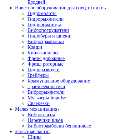
Бродвей
Навесное оборудование для спецтехники
Гидромолоты
Гидрорыхлители
Гидроножницы
Вибропогружатели
Гидробуры и шнеки
Вибротрамбовки
Ковши
Квик-каплеры
Фрезы дорожные
Фрезы роторные
Гидроразводки
Грейферы
Коммунальное оборудование
Траншеекопатели
Виброрыхлители
Мульчеры Impulse
Сваерезки
Малая механизация
Виброплиты
Нарезчики швов
Вибротрамбовки бензиновые
Запасные части
Шины