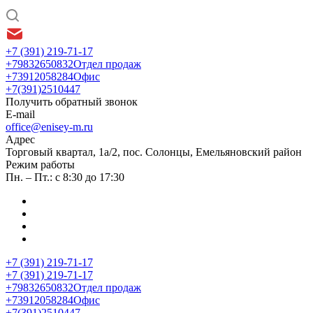
+7 (391) 219-71-17
+79832650832
Отдел продаж
+73912058284
Офис
+7(391)2510447
Получить обратный звонок
E-mail
office@enisey-m.ru
Адрес
​Торговый квартал, 1а/2, пос. Солонцы, Емельяновский район
Режим работы
Пн. – Пт.: с 8:30 до 17:30
+7 (391) 219-71-17
+7 (391) 219-71-17
+79832650832
Отдел продаж
+73912058284
Офис
+7(391)2510447