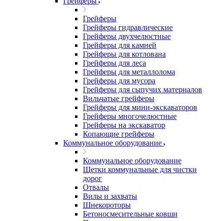
Грейферы
Грейферы
Грейферы гидравлические
Грейферы двухчелюстные
Грейферы для камней
Грейферы для котлована
Грейферы для леса
Грейферы для металлолома
Грейферы для мусора
Грейферы для сыпучих материалов
Вильчатые грейферы
Грейферы для мини-экскаваторов
Грейферы многочелюстные
Грейферы на экскаватор
Копающие грейферы
Коммунальное оборудование
Коммунальное оборудование
Щетки коммунальные для чистки
дорог
Отвалы
Вилы и захваты
Шнекороторы
Бетоносмесительные ковши