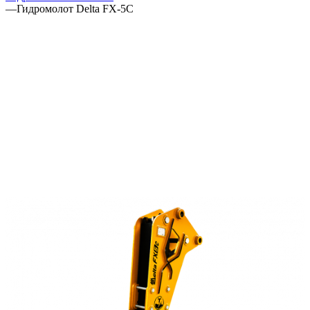
—
Гидромолот Delta FX-5C