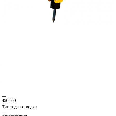
Гидромолот Delta FX-5 C гидравлическое навесное
оборудование для разрушения асфальта, бетона, рыхления
мерзлого грунта и других общестроительных работ.
Подробности
Характеристики
Тип техники
—
Экскаватор-погрузчик
Масса, кг
—
275
Частота ударов, уд./мин
—
450-900
Тип гидроразводки
—