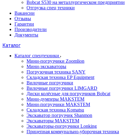
Bobcat S530 на металлургическом предприятии
Отгрузка спец техники
Вакансии
Отзывы
Гарантии
Производители
Документы
Каталог
Каталог спецтехники
Мини-погрузчики Zoomlion
Мини-экскаваторы
Погрузочная техника SANY
Складская техника EP Equipment
Вилочные погрузчики
Вилочные погрузчики LIMGARD
Диски колёсные для погрузчиков Bobcat
Мини-думперы MAKSTEM
Мини-погрузчики MAKSTEM
Складская техника Komatsu
Экскаватор погрузчик Shanmon
Экскаваторы MAKSTEM
Экскаваторы-погрузчики Lonking
Прицепная коммунально-уборочная техника