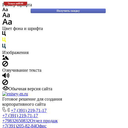
Скидки до 30% на оригинальные запасные части для вилочных погрузчиков
Размер шрифта
Только до
09.08
Komatsu!
Получить скидку
Цвет фона и шрифта
Изображения
Озвучивание текста
Обычная версия сайта
Готовое решение для создания
корпоративного сайта
+7 (391) 219-71-17
+7 (391) 219-71-17
+79832650832
Отдел продаж
+7(391)205-82-84
Офис