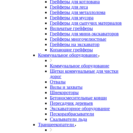
Грейферы для котлована
Грейферы для леса
Грейферы для металлолома
Грейферы для мусора
Грейферы для сыпучих материалов
Вильчатые грейферы
Грейферы для мини-экскаваторов
Грейферы многочелюстные
Грейферы на экскаватор
Копающие грейферы
Коммунальное оборудование
Коммунальное оборудование
Щетки коммунальные для чистки
дорог
Отвалы
Вилы и захваты
Шнекороторы
Бетоносмесительные ковши
Пересадчик деревьев
Экскаваторное оборудование
Пескоразбрасыватели
Скалыватели льда
Траншеекопатели