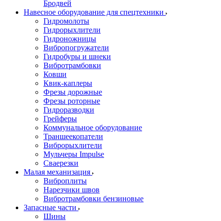
Бродвей
Навесное оборудование для спецтехники
Гидромолоты
Гидрорыхлители
Гидроножницы
Вибропогружатели
Гидробуры и шнеки
Вибротрамбовки
Ковши
Квик-каплеры
Фрезы дорожные
Фрезы роторные
Гидроразводки
Грейферы
Коммунальное оборудование
Траншеекопатели
Виброрыхлители
Мульчеры Impulse
Сваерезки
Малая механизация
Виброплиты
Нарезчики швов
Вибротрамбовки бензиновые
Запасные части
Шины