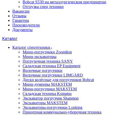
Bobcat S530 на металлургическом предприятии
Отгрузка спец техники
Вакансии
Отзывы
Гарантии
Производители
Документы
Каталог
Каталог спецтехники
Мини-погрузчики Zoomlion
Мини-экскаваторы
Погрузочная техника SANY
Складская техника EP Equipment
Вилочные погрузчики
Вилочные погрузчики LIMGARD
Диски колёсные для погрузчиков Bobcat
Мини-думперы MAKSTEM
Мини-погрузчики MAKSTEM
Складская техника Komatsu
Экскаватор погрузчик Shanmon
Экскаваторы MAKSTEM
Экскаваторы-погрузчики Lonking
Прицепная коммунально-уборочная техника