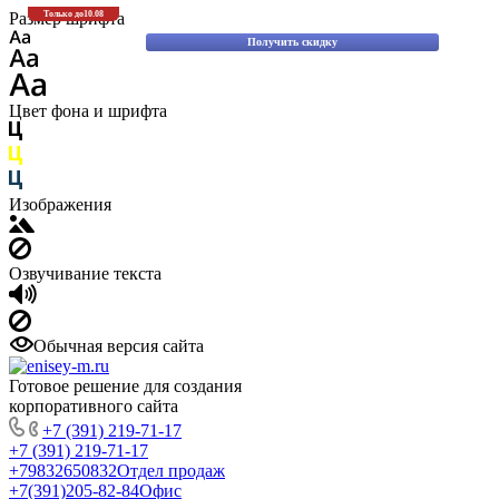
Скидки до 30% на оригинальные запасные части для вилочных пог
Размер шрифта
Только до
10.08
Komatsu!
Получить скидку
Цвет фона и шрифта
Изображения
Озвучивание текста
Обычная версия сайта
Готовое решение для создания
корпоративного сайта
+7 (391) 219-71-17
+7 (391) 219-71-17
+79832650832
Отдел продаж
+7(391)205-82-84
Офис