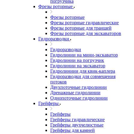
погрузчика
Фрезы роторные
Фрезы роторные
Фрезы роторные гидравлические
Фрезы роторные для траншей
Фрезы роторные для экскаваторов
Гидроразводки
Гидроразводки
Гидролинии на мини-экскаватор
Гидролинии на погрузчик
Гидролинии на экскаватор
Гидролиниии для квик-каплера
Гидроразводки для совмещения
потоков
Двухпоточные гидролинии
Дренажные гидролинии
Однопоточные гидролинии
Грейферы
Грейферы
Грейферы гидравлические
Грейферы двухчелюстные
Грейферы для камней