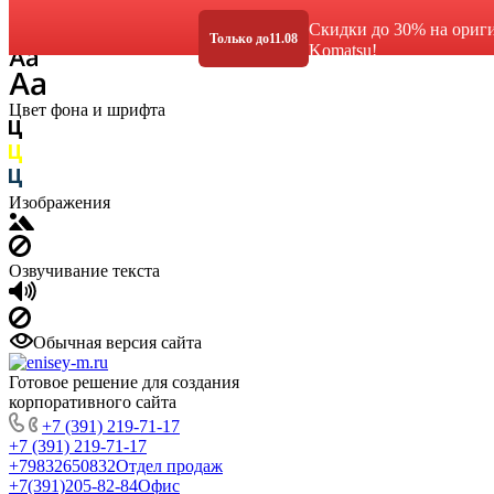
Размер шрифта
Скидки до 30% на ориг
Только до
11.08
Komatsu!
Цвет фона и шрифта
Изображения
Озвучивание текста
Обычная версия сайта
Готовое решение для создания
корпоративного сайта
+7 (391) 219-71-17
+7 (391) 219-71-17
+79832650832
Отдел продаж
+7(391)205-82-84
Офис