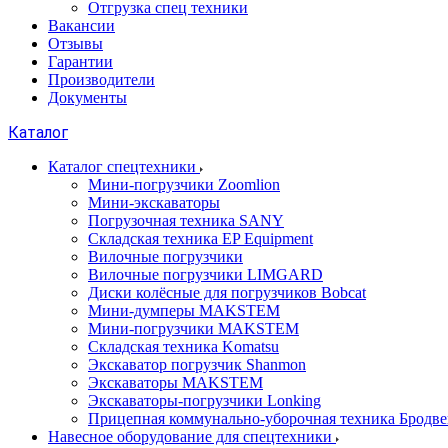
Отгрузка спец техники
Вакансии
Отзывы
Гарантии
Производители
Документы
Каталог
Каталог спецтехники
Мини-погрузчики Zoomlion
Мини-экскаваторы
Погрузочная техника SANY
Складская техника EP Equipment
Вилочные погрузчики
Вилочные погрузчики LIMGARD
Диски колёсные для погрузчиков Bobcat
Мини-думперы MAKSTEM
Мини-погрузчики MAKSTEM
Складская техника Komatsu
Экскаватор погрузчик Shanmon
Экскаваторы MAKSTEM
Экскаваторы-погрузчики Lonking
Прицепная коммунально-уборочная техника Бродв
Навесное оборудование для спецтехники