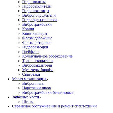
Гидромолоты
Гидрорыхлители
Гидроножницы
Вибропогружатели
Гидробуры и шнеки
Вибротрамбовки
Ковши
Квик-каплеры
Фрезы дорожные
Фрезы роторные
Гидроразводки
Грейферы
Коммунальное оборудование
Траншеекопатели
Виброрыхлители
Мульчеры Impulse
Сваерезки
Малая механизация
Виброплиты
Нарезчики швов
Вибротрамбовки бензиновые
Запасные части
Шины
Сервисное обслуживание и ремонт спецтехники