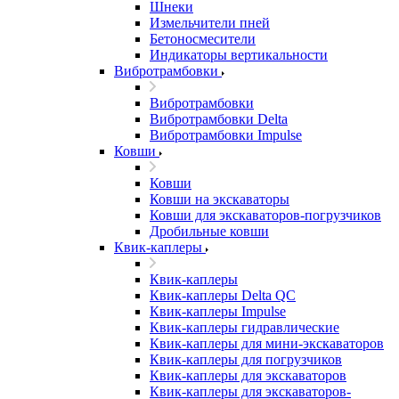
Шнеки
Измельчители пней
Бетоносмесители
Индикаторы вертикальности
Вибротрамбовки
Вибротрамбовки
Вибротрамбовки Delta
Вибротрамбовки Impulse
Ковши
Ковши
Ковши на экскаваторы
Ковши для экскаваторов-погрузчиков
Дробильные ковши
Квик-каплеры
Квик-каплеры
Квик-каплеры Delta QC
Квик-каплеры Impulse
Квик-каплеры гидравлические
Квик-каплеры для мини-экскаваторов
Квик-каплеры для погрузчиков
Квик-каплеры для экскаваторов
Квик-каплеры для экскаваторов-