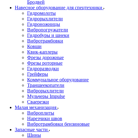
Бродвей
Навесное оборудование для спецтехники
Гидромолоты
Гидрорыхлители
Гидроножницы
Вибропогружатели
Гидробуры и шнеки
Вибротрамбовки
Ковши
Квик-каплеры
Фрезы дорожные
Фрезы роторные
Гидроразводки
Грейферы
Коммунальное оборудование
Траншеекопатели
Виброрыхлители
Мульчеры Impulse
Сваерезки
Малая механизация
Виброплиты
Нарезчики швов
Вибротрамбовки бензиновые
Запасные части
Шины