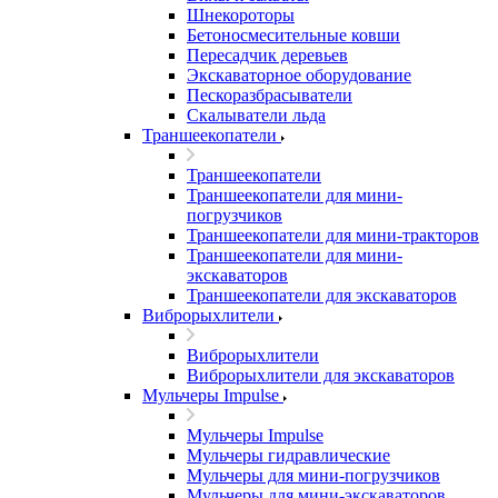
Шнекороторы
Бетоносмесительные ковши
Пересадчик деревьев
Экскаваторное оборудование
Пескоразбрасыватели
Скалыватели льда
Траншеекопатели
Траншеекопатели
Траншеекопатели для мини-
погрузчиков
Траншеекопатели для мини-тракторов
Траншеекопатели для мини-
экскаваторов
Траншеекопатели для экскаваторов
Виброрыхлители
Виброрыхлители
Виброрыхлители для экскаваторов
Мульчеры Impulse
Мульчеры Impulse
Мульчеры гидравлические
Мульчеры для мини-погрузчиков
Мульчеры для мини-экскаваторов