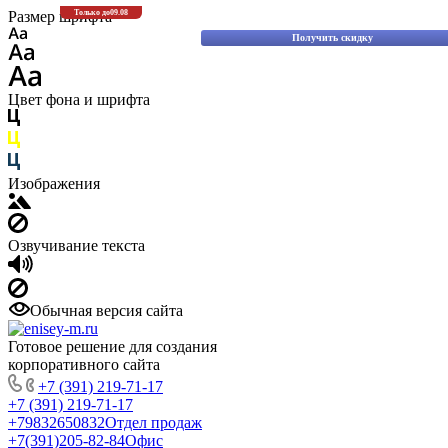
Скидки до 30% на оригинальные запасные 
Размер шрифта
Только до
09.08
Komatsu!
Получить скидку
Цвет фона и шрифта
Изображения
Озвучивание текста
Обычная версия сайта
Готовое решение для создания
корпоративного сайта
+7 (391) 219-71-17
+7 (391) 219-71-17
+79832650832
Отдел продаж
+7(391)205-82-84
Офис