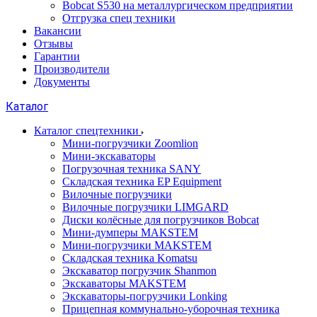
Bobcat S530 на металлургическом предприятии
Отгрузка спец техники
Вакансии
Отзывы
Гарантии
Производители
Документы
Каталог
Каталог спецтехники
Мини-погрузчики Zoomlion
Мини-экскаваторы
Погрузочная техника SANY
Складская техника EP Equipment
Вилочные погрузчики
Вилочные погрузчики LIMGARD
Диски колёсные для погрузчиков Bobcat
Мини-думперы MAKSTEM
Мини-погрузчики MAKSTEM
Складская техника Komatsu
Экскаватор погрузчик Shanmon
Экскаваторы MAKSTEM
Экскаваторы-погрузчики Lonking
Прицепная коммунально-уборочная техника