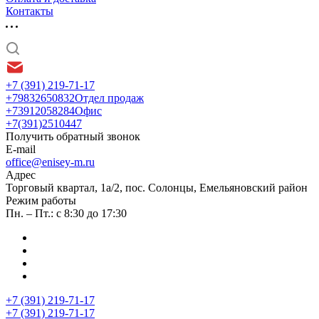
Контакты
+7 (391) 219-71-17
+79832650832
Отдел продаж
+73912058284
Офис
+7(391)2510447
Получить обратный звонок
E-mail
office@enisey-m.ru
Адрес
​Торговый квартал, 1а/2, пос. Солонцы, Емельяновский район
Режим работы
Пн. – Пт.: с 8:30 до 17:30
+7 (391) 219-71-17
+7 (391) 219-71-17