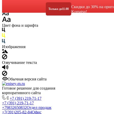
Размер шрифта
Скидки до 30% на ориг
Только до
11.08
Komatsu!
Цвет фона и шрифта
Изображения
Озвучивание текста
Обычная версия сайта
Готовое решение для создания
корпоративного сайта
+7 (391) 219-71-17
+7 (391) 219-71-17
+79832650832
Отдел продаж
+7(391)205-82-84
Офис