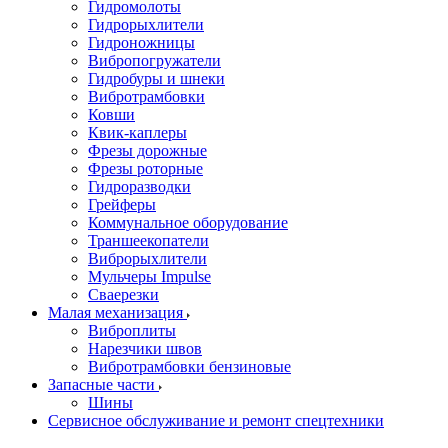
Гидромолоты
Гидрорыхлители
Гидроножницы
Вибропогружатели
Гидробуры и шнеки
Вибротрамбовки
Ковши
Квик-каплеры
Фрезы дорожные
Фрезы роторные
Гидроразводки
Грейферы
Коммунальное оборудование
Траншеекопатели
Виброрыхлители
Мульчеры Impulse
Сваерезки
Малая механизация
Виброплиты
Нарезчики швов
Вибротрамбовки бензиновые
Запасные части
Шины
Сервисное обслуживание и ремонт спецтехники