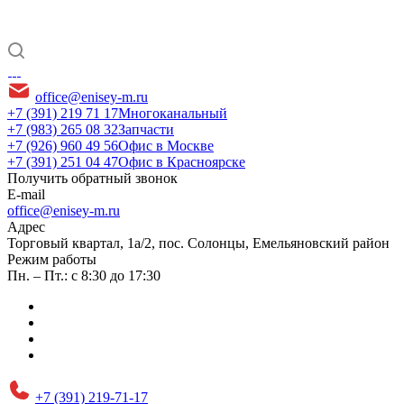
office@enisey-m.ru
+7 (391) 219 71 17
Многоканальный
+7 (983) 265 08 32
Запчасти
+7 (926) 960 49 56
Офис в Москве
+7 (391) 251 04 47
Офис в Красноярске
Получить обратный звонок
E-mail
office@enisey-m.ru
Адрес
​Торговый квартал, 1а/2, пос. Солонцы, Емельяновский район
Режим работы
Пн. – Пт.: с 8:30 до 17:30
+7 (391) 219-71-17