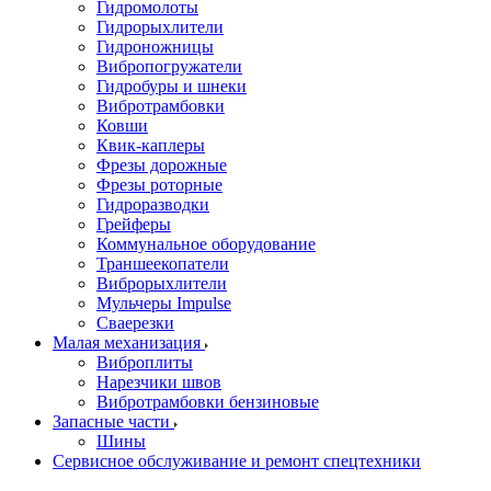
Гидромолоты
Гидрорыхлители
Гидроножницы
Вибропогружатели
Гидробуры и шнеки
Вибротрамбовки
Ковши
Квик-каплеры
Фрезы дорожные
Фрезы роторные
Гидроразводки
Грейферы
Коммунальное оборудование
Траншеекопатели
Виброрыхлители
Мульчеры Impulse
Сваерезки
Малая механизация
Виброплиты
Нарезчики швов
Вибротрамбовки бензиновые
Запасные части
Шины
Сервисное обслуживание и ремонт спецтехники