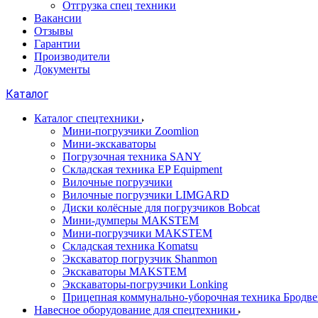
Отгрузка спец техники
Вакансии
Отзывы
Гарантии
Производители
Документы
Каталог
Каталог спецтехники
Мини-погрузчики Zoomlion
Мини-экскаваторы
Погрузочная техника SANY
Складская техника EP Equipment
Вилочные погрузчики
Вилочные погрузчики LIMGARD
Диски колёсные для погрузчиков Bobcat
Мини-думперы MAKSTEM
Мини-погрузчики MAKSTEM
Складская техника Komatsu
Экскаватор погрузчик Shanmon
Экскаваторы MAKSTEM
Экскаваторы-погрузчики Lonking
Прицепная коммунально-уборочная техника Бродв
Навесное оборудование для спецтехники