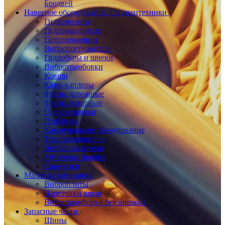
Бродвей
Навесное оборудование для спецтехники
Гидромолоты
Гидрорыхлители
Гидроножницы
Вибропогружатели
Гидробуры и шнеки
Вибротрамбовки
Ковши
Квик-каплеры
Фрезы дорожные
Фрезы роторные
Гидроразводки
Грейферы
Коммунальное оборудование
Траншеекопатели
Виброрыхлители
Мульчеры Impulse
Сваерезки
Малая механизация
Виброплиты
Нарезчики швов
Вибротрамбовки бензиновые
Запасные части
Шины