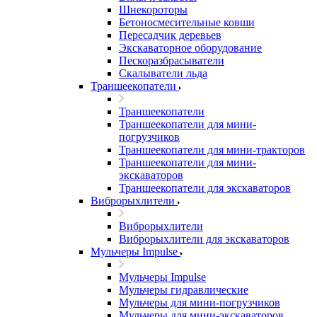
Шнекороторы
Бетоносмесительные ковши
Пересадчик деревьев
Экскаваторное оборудование
Пескоразбрасыватели
Скалыватели льда
Траншеекопатели
Траншеекопатели
Траншеекопатели для мини-
погрузчиков
Траншеекопатели для мини-тракторов
Траншеекопатели для мини-
экскаваторов
Траншеекопатели для экскаваторов
Виброрыхлители
Виброрыхлители
Виброрыхлители для экскаваторов
Мульчеры Impulse
Мульчеры Impulse
Мульчеры гидравлические
Мульчеры для мини-погрузчиков
Мульчеры для мини-экскаваторов