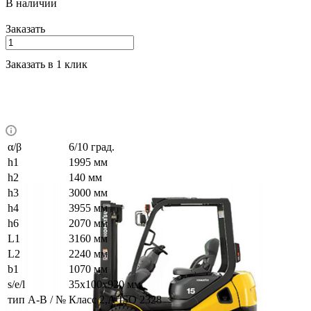
В наличии
Заказать
Заказать в 1 клик
α/β
6/10 град.
h1
1995 мм
h2
140 мм
h3
3000 мм
h4
3955 мм
h6
2070 мм
L1
3160 мм
L2
2240 мм
b1
1070 мм
s/e/l
35х100х920 мм
тип A-B / №
Класс 2,А ISO 2328