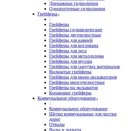
Дренажные гидролинии
Однопоточные гидролинии
Грейферы
Грейферы
Грейферы гидравлические
Грейферы двухчелюстные
Грейферы для камней
Грейферы для котлована
Грейферы для леса
Грейферы для металлолома
Грейферы для мусора
Грейферы для сыпучих материалов
Вильчатые грейферы
Грейферы для мини-экскаваторов
Грейферы многочелюстные
Грейферы на экскаватор
Копающие грейферы
Коммунальное оборудование
Коммунальное оборудование
Щетки коммунальные для чистки
дорог
Отвалы
Вилы и захваты