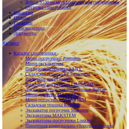
Bobcat S530 на металлургическом предприятии
Отгрузка спец техники
Вакансии
Отзывы
Гарантии
Производители
Документы
Каталог
Каталог спецтехники
Мини-погрузчики Zoomlion
Мини-экскаваторы
Погрузочная техника SANY
Складская техника EP Equipment
Вилочные погрузчики
Вилочные погрузчики LIMGARD
Диски колёсные для погрузчиков Bobcat
Мини-думперы MAKSTEM
Мини-погрузчики MAKSTEM
Складская техника Komatsu
Экскаватор погрузчик Shanmon
Экскаваторы MAKSTEM
Экскаваторы-погрузчики Lonking
Прицепная коммунально-уборочная техника