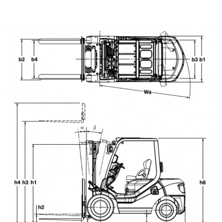
Дизельные погрузчики Komatsu показывают выдающиеся
результаты, обеспечивая минимальные эксплуатационные
расходы, беспрецедентный уровень безопасности,
производительности и комфорта.Komatsu FD15T-21 относится
к погрузчикам серии AX/BX.
Отличительные особенности:
Плавное трогание, даже при повороте на месте;
Легкий подъем груза, без необходимости развивать
высокие обороты двигателя;
Свободное руление на месте и изменение направления
незначительным усилием;
Дизельный двигатель отвечающий самым
требовательным экологическим стандартам;
Дополнительная безопасность, за счет сенсорной
системы определения присутствия оператора.
Навесное оборудование:
Устройство бокового сдвига
Устройство позиционирования
Стабилизатор груза
Поворотные вилы