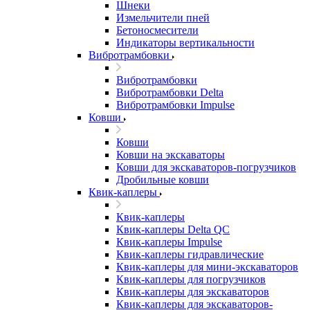
Шнеки
Измельчители пней
Бетоносмесители
Индикаторы вертикальности
Вибротрамбовки
Вибротрамбовки
Вибротрамбовки Delta
Вибротрамбовки Impulse
Ковши
Ковши
Ковши на экскаваторы
Ковши для экскаваторов-погрузчиков
Дробильные ковши
Квик-каплеры
Квик-каплеры
Квик-каплеры Delta QC
Квик-каплеры Impulse
Квик-каплеры гидравлические
Квик-каплеры для мини-экскаваторов
Квик-каплеры для погрузчиков
Квик-каплеры для экскаваторов
Квик-каплеры для экскаваторов-