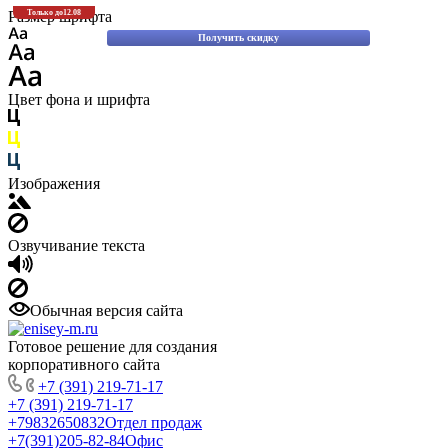
Скидки до 30% на оригинальные запасные части для вилочных погрузчиков
Размер шрифта
Только до
12.08
Komatsu!
Получить скидку
Цвет фона и шрифта
Изображения
Озвучивание текста
Обычная версия сайта
Готовое решение для создания
корпоративного сайта
+7 (391) 219-71-17
+7 (391) 219-71-17
+79832650832
Отдел продаж
+7(391)205-82-84
Офис