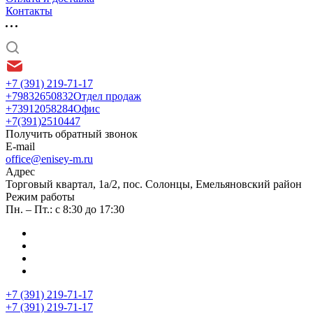
Контакты
+7 (391) 219-71-17
+79832650832
Отдел продаж
+73912058284
Офис
+7(391)2510447
Получить обратный звонок
E-mail
office@enisey-m.ru
Адрес
​Торговый квартал, 1а/2, пос. Солонцы, Емельяновский район
Режим работы
Пн. – Пт.: с 8:30 до 17:30
+7 (391) 219-71-17
+7 (391) 219-71-17