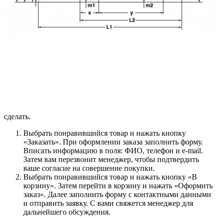
Шарнирные вилы
Захват для рулонов
Захват для тюков
Вилочный захват
Захват для бочек
Захват для блоков
Шинный манипулятор
Как купить
Чтобы приобрести понравившийся товар, необходимо его
заказать. Есть несколько сценариев того, как это можно
сделать.
Выбрать понравившийся товар и нажать кнопку
«Заказать». При оформлении заказа заполнить форму.
Вписать информацию в поля: ФИО, телефон и e-mail.
Затем вам перезвонит менеджер, чтобы подтвердить
ваше согласие на совершение покупки.
Выбрать понравившийся товар и нажать кнопку «В
корзину». Затем перейти в корзину и нажать «Оформить
заказ». Далее заполнить форму с контактными данными
и отправить заявку. С вами свяжется менеджер для
дальнейшего обсуждения.