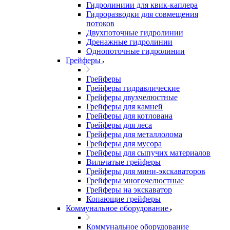
Гидролиниии для квик-каплера
Гидроразводки для совмещения
потоков
Двухпоточные гидролинии
Дренажные гидролинии
Однопоточные гидролинии
Грейферы
Грейферы
Грейферы гидравлические
Грейферы двухчелюстные
Грейферы для камней
Грейферы для котлована
Грейферы для леса
Грейферы для металлолома
Грейферы для мусора
Грейферы для сыпучих материалов
Вильчатые грейферы
Грейферы для мини-экскаваторов
Грейферы многочелюстные
Грейферы на экскаватор
Копающие грейферы
Коммунальное оборудование
Коммунальное оборудование