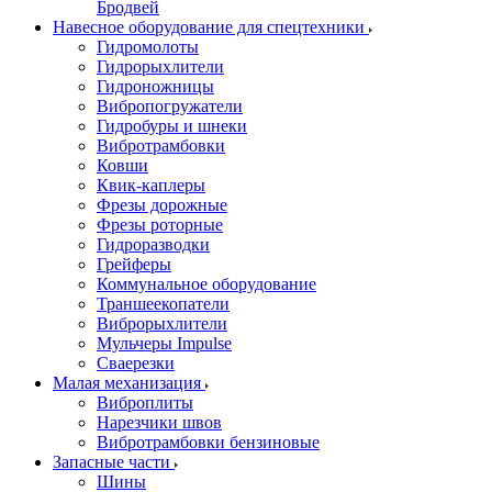
Бродвей
Навесное оборудование для спецтехники
Гидромолоты
Гидрорыхлители
Гидроножницы
Вибропогружатели
Гидробуры и шнеки
Вибротрамбовки
Ковши
Квик-каплеры
Фрезы дорожные
Фрезы роторные
Гидроразводки
Грейферы
Коммунальное оборудование
Траншеекопатели
Виброрыхлители
Мульчеры Impulse
Сваерезки
Малая механизация
Виброплиты
Нарезчики швов
Вибротрамбовки бензиновые
Запасные части
Шины