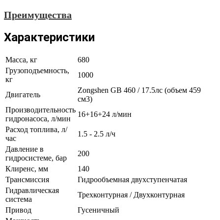
Преимущества
Характеристики
Масса, кг
680
Грузоподъемность,
1000
кг
Zongshen GB 460 / 17.5лс (объем 459
Двигатель
см3)
Производительность
16+16+24 л/мин
гидронасоса, л/мин
Расход топлива, л/
1.5 - 2.5 л/ч
час
Давление в
200
гидросистеме, бар
Клиренс, мм
140
Трансмиссия
Гидрообъемная двухступенчатая
Гидравлическая
Трехконтурная / Двухконтурная
система
Привод
Гусеничный