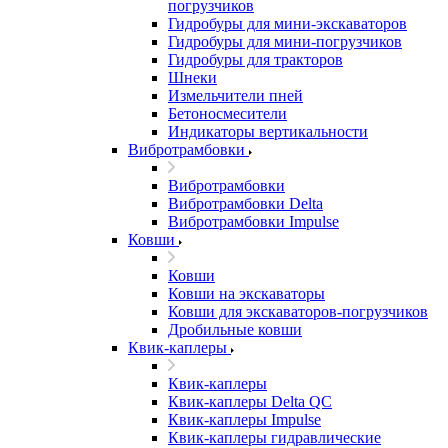
погрузчиков
Гидробуры для мини-экскаваторов
Гидробуры для мини-погрузчиков
Гидробуры для тракторов
Шнеки
Измельчители пней
Бетоносмесители
Индикаторы вертикальности
Вибротрамбовки
Вибротрамбовки
Вибротрамбовки Delta
Вибротрамбовки Impulse
Ковши
Ковши
Ковши на экскаваторы
Ковши для экскаваторов-погрузчиков
Дробильные ковши
Квик-каплеры
Квик-каплеры
Квик-каплеры Delta QC
Квик-каплеры Impulse
Квик-каплеры гидравлические