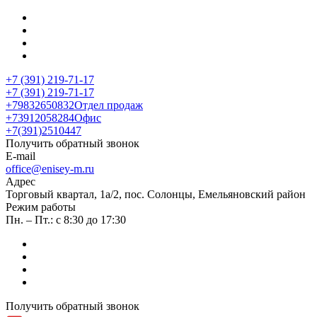
+7 (391) 219-71-17
+7 (391) 219-71-17
+79832650832
Отдел продаж
+73912058284
Офис
+7(391)2510447
Получить обратный звонок
E-mail
office@enisey-m.ru
Адрес
​Торговый квартал, 1а/2, пос. Солонцы, Емельяновский район
Режим работы
Пн. – Пт.: с 8:30 до 17:30
Получить обратный звонок