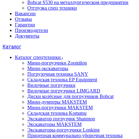
Bobcat S530 на металлургическом предприятии
Отгрузка спец техники
Вакансии
Отзывы
Гарантии
Производители
Документы
Каталог
Каталог спецтехники
Мини-погрузчики Zoomlion
Мини-экскаваторы
Погрузочная техника SANY
Складская техника EP Equipment
Вилочные погрузчики
Вилочные погрузчики LIMGARD
Диски колёсные для погрузчиков Bobcat
Мини-думперы MAKSTEM
Мини-погрузчики MAKSTEM
Складская техника Komatsu
Экскаватор погрузчик Shanmon
Экскаваторы MAKSTEM
Экскаваторы-погрузчики Lonking
Прицепная коммунально-уборочная техника