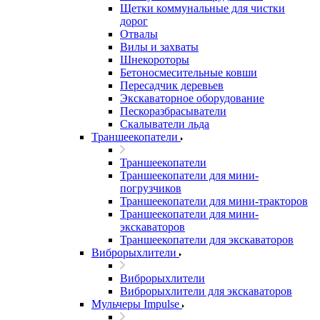
Щетки коммунальные для чистки
дорог
Отвалы
Вилы и захваты
Шнекороторы
Бетоносмесительные ковши
Пересадчик деревьев
Экскаваторное оборудование
Пескоразбрасыватели
Скалыватели льда
Траншеекопатели
Траншеекопатели
Траншеекопатели для мини-
погрузчиков
Траншеекопатели для мини-тракторов
Траншеекопатели для мини-
экскаваторов
Траншеекопатели для экскаваторов
Виброрыхлители
Виброрыхлители
Виброрыхлители для экскаваторов
Мульчеры Impulse