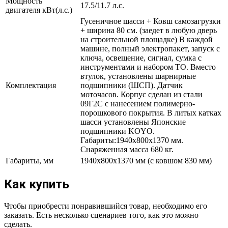
Мощность
17.5/11.7 л.с.
двигателя кВт(л.с.)
Гусеничное шасси + Ковш самозагрузки
+ ширина 80 см. (заедет в любую дверь
на строительной площадке) В каждой
машине, полный электропакет, запуск с
ключа, освещение, сигнал, сумка с
инструментами и набором ТО. Вместо
втулок, установлены шарнирные
Комплектация
подшипники (ШСП). Датчик
моточасов. Корпус сделан из стали
09Г2С с нанесением полимерно-
порошкового покрытия. В литых катках
шасси установлены Японские
подшипники KOYO.
Габариты:1940x800x1370 мм.
Снаряженная масса 680 кг.
Габариты, мм
1940x800x1370 мм (с ковшом 830 мм)
Как купить
Чтобы приобрести понравившийся товар, необходимо его
заказать. Есть несколько сценариев того, как это можно
сделать.