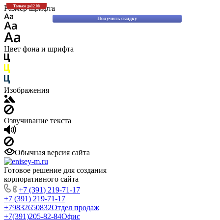
Скидки до 30% на оригинальные запасные части для вилочных погрузчиков
Размер шрифта
Только до
12.08
Komatsu!
Получить скидку
Цвет фона и шрифта
Изображения
Озвучивание текста
Обычная версия сайта
Готовое решение для создания
корпоративного сайта
+7 (391) 219-71-17
+7 (391) 219-71-17
+79832650832
Отдел продаж
+7(391)205-82-84
Офис