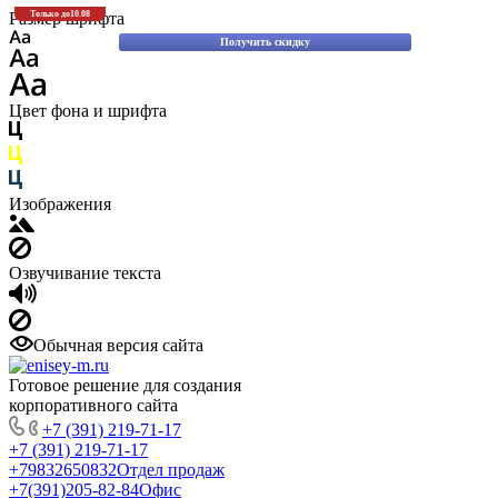
Скидки до 30% на оригинальные запасные части для вилочных погрузчиков
Размер шрифта
Только до
10.08
Komatsu!
Получить скидку
Цвет фона и шрифта
Изображения
Озвучивание текста
Обычная версия сайта
Готовое решение для создания
корпоративного сайта
+7 (391) 219-71-17
+7 (391) 219-71-17
+79832650832
Отдел продаж
+7(391)205-82-84
Офис