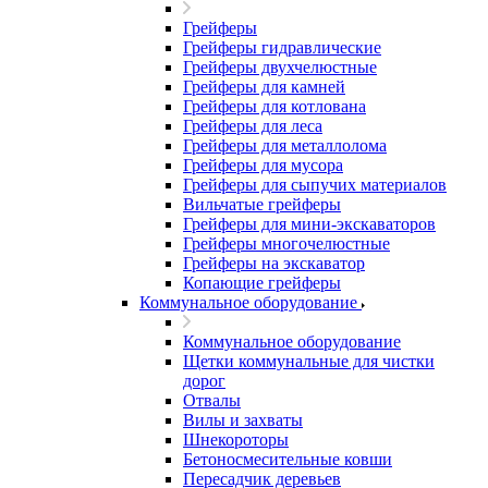
Грейферы
Грейферы гидравлические
Грейферы двухчелюстные
Грейферы для камней
Грейферы для котлована
Грейферы для леса
Грейферы для металлолома
Грейферы для мусора
Грейферы для сыпучих материалов
Вильчатые грейферы
Грейферы для мини-экскаваторов
Грейферы многочелюстные
Грейферы на экскаватор
Копающие грейферы
Коммунальное оборудование
Коммунальное оборудование
Щетки коммунальные для чистки
дорог
Отвалы
Вилы и захваты
Шнекороторы
Бетоносмесительные ковши
Пересадчик деревьев