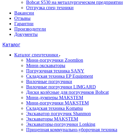
Bobcat S530 на металлургическом предприятии
Отгрузка спец техники
Вакансии
Отзывы
Гарантии
Производители
Документы
Каталог
Каталог спецтехники
Мини-погрузчики Zoomlion
Мини-экскаваторы
Погрузочная техника SANY
Складская техника EP Equipment
Вилочные погрузчики
Вилочные погрузчики LIMGARD
Диски колёсные для погрузчиков Bobcat
Мини-думперы MAKSTEM
Мини-погрузчики MAKSTEM
Складская техника Komatsu
Экскаватор погрузчик Shanmon
Экскаваторы MAKSTEM
Экскаваторы-погрузчики Lonking
Прицепная коммунально-уборочная техника