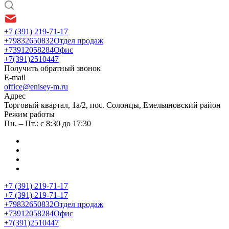
+7 (391) 219-71-17
+79832650832
Отдел продаж
+73912058284
Офис
+7(391)2510447
Получить обратный звонок
E-mail
office@enisey-m.ru
Адрес
​Торговый квартал, 1а/2, пос. Солонцы, Емельяновский район
Режим работы
Пн. – Пт.: с 8:30 до 17:30
+7 (391) 219-71-17
+7 (391) 219-71-17
+79832650832
Отдел продаж
+73912058284
Офис
+7(391)2510447