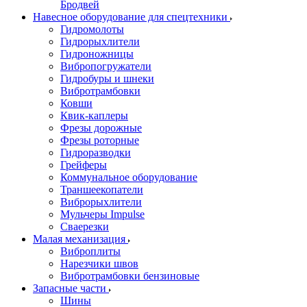
Бродвей
Навесное оборудование для спецтехники
Гидромолоты
Гидрорыхлители
Гидроножницы
Вибропогружатели
Гидробуры и шнеки
Вибротрамбовки
Ковши
Квик-каплеры
Фрезы дорожные
Фрезы роторные
Гидроразводки
Грейферы
Коммунальное оборудование
Траншеекопатели
Виброрыхлители
Мульчеры Impulse
Сваерезки
Малая механизация
Виброплиты
Нарезчики швов
Вибротрамбовки бензиновые
Запасные части
Шины