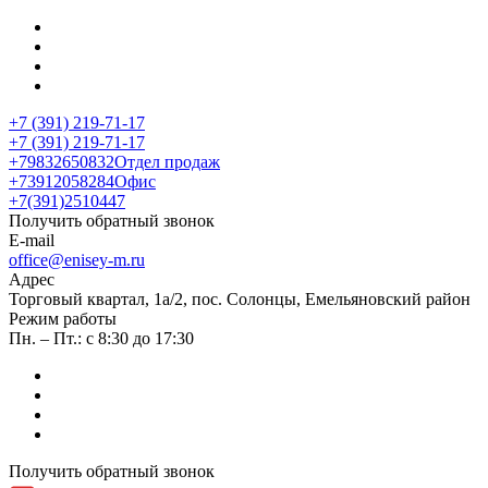
+7 (391) 219-71-17
+7 (391) 219-71-17
+79832650832
Отдел продаж
+73912058284
Офис
+7(391)2510447
Получить обратный звонок
E-mail
office@enisey-m.ru
Адрес
​Торговый квартал, 1а/2, пос. Солонцы, Емельяновский район
Режим работы
Пн. – Пт.: с 8:30 до 17:30
Получить обратный звонок