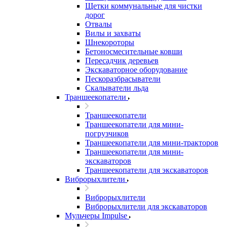
Щетки коммунальные для чистки
дорог
Отвалы
Вилы и захваты
Шнекороторы
Бетоносмесительные ковши
Пересадчик деревьев
Экскаваторное оборудование
Пескоразбрасыватели
Скалыватели льда
Траншеекопатели
Траншеекопатели
Траншеекопатели для мини-
погрузчиков
Траншеекопатели для мини-тракторов
Траншеекопатели для мини-
экскаваторов
Траншеекопатели для экскаваторов
Виброрыхлители
Виброрыхлители
Виброрыхлители для экскаваторов
Мульчеры Impulse