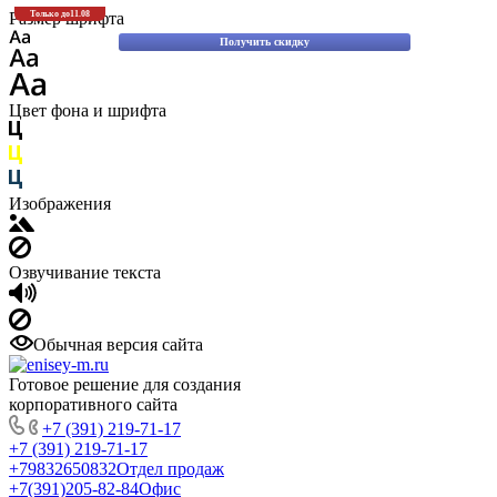
Скидки до 30% на оригинальные запасные части для вилочных погрузчиков
Размер шрифта
Только до
11.08
Komatsu!
Получить скидку
Цвет фона и шрифта
Изображения
Озвучивание текста
Обычная версия сайта
Готовое решение для создания
корпоративного сайта
+7 (391) 219-71-17
+7 (391) 219-71-17
+79832650832
Отдел продаж
+7(391)205-82-84
Офис