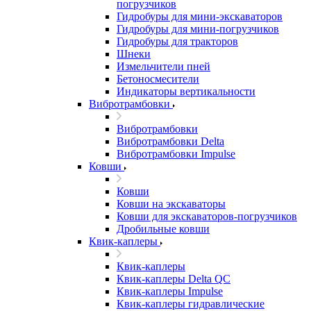
погрузчиков
Гидробуры для мини-экскаваторов
Гидробуры для мини-погрузчиков
Гидробуры для тракторов
Шнеки
Измельчители пней
Бетоносмесители
Индикаторы вертикальности
Вибротрамбовки
Вибротрамбовки
Вибротрамбовки Delta
Вибротрамбовки Impulse
Ковши
Ковши
Ковши на экскаваторы
Ковши для экскаваторов-погрузчиков
Дробильные ковши
Квик-каплеры
Квик-каплеры
Квик-каплеры Delta QC
Квик-каплеры Impulse
Квик-каплеры гидравлические