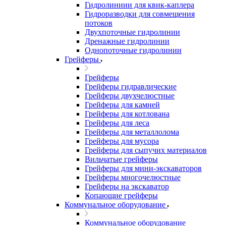
Гидролиниии для квик-каплера
Гидроразводки для совмещения
потоков
Двухпоточные гидролинии
Дренажные гидролинии
Однопоточные гидролинии
Грейферы
Грейферы
Грейферы гидравлические
Грейферы двухчелюстные
Грейферы для камней
Грейферы для котлована
Грейферы для леса
Грейферы для металлолома
Грейферы для мусора
Грейферы для сыпучих материалов
Вильчатые грейферы
Грейферы для мини-экскаваторов
Грейферы многочелюстные
Грейферы на экскаватор
Копающие грейферы
Коммунальное оборудование
Коммунальное оборудование