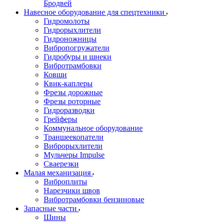
Бродвей
Навесное оборудование для спецтехники
Гидромолоты
Гидрорыхлители
Гидроножницы
Вибропогружатели
Гидробуры и шнеки
Вибротрамбовки
Ковши
Квик-каплеры
Фрезы дорожные
Фрезы роторные
Гидроразводки
Грейферы
Коммунальное оборудование
Траншеекопатели
Виброрыхлители
Мульчеры Impulse
Сваерезки
Малая механизация
Виброплиты
Нарезчики швов
Вибротрамбовки бензиновые
Запасные части
Шины