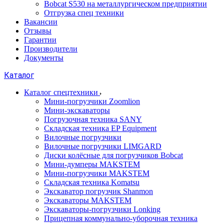
Bobcat S530 на металлургическом предприятии
Отгрузка спец техники
Вакансии
Отзывы
Гарантии
Производители
Документы
Каталог
Каталог спецтехники
Мини-погрузчики Zoomlion
Мини-экскаваторы
Погрузочная техника SANY
Складская техника EP Equipment
Вилочные погрузчики
Вилочные погрузчики LIMGARD
Диски колёсные для погрузчиков Bobcat
Мини-думперы MAKSTEM
Мини-погрузчики MAKSTEM
Складская техника Komatsu
Экскаватор погрузчик Shanmon
Экскаваторы MAKSTEM
Экскаваторы-погрузчики Lonking
Прицепная коммунально-уборочная техника