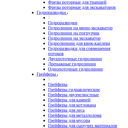
Фрезы роторные для траншей
Фрезы роторные для экскаваторов
Гидроразводки
Гидроразводки
Гидролинии на мини-экскаватор
Гидролинии на погрузчик
Гидролинии на экскаватор
Гидролиниии для квик-каплера
Гидроразводки для совмещения
потоков
Двухпоточные гидролинии
Дренажные гидролинии
Однопоточные гидролинии
Грейферы
Грейферы
Грейферы гидравлические
Грейферы двухчелюстные
Грейферы для камней
Грейферы для котлована
Грейферы для леса
Грейферы для металлолома
Грейферы для мусора
Грейферы для сыпучих материалов