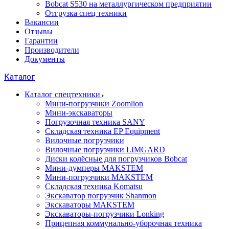
Bobcat S530 на металлургическом предприятии
Отгрузка спец техники
Вакансии
Отзывы
Гарантии
Производители
Документы
Каталог
Каталог спецтехники
Мини-погрузчики Zoomlion
Мини-экскаваторы
Погрузочная техника SANY
Складская техника EP Equipment
Вилочные погрузчики
Вилочные погрузчики LIMGARD
Диски колёсные для погрузчиков Bobcat
Мини-думперы MAKSTEM
Мини-погрузчики MAKSTEM
Складская техника Komatsu
Экскаватор погрузчик Shanmon
Экскаваторы MAKSTEM
Экскаваторы-погрузчики Lonking
Прицепная коммунально-уборочная техника