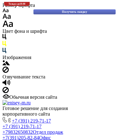
Скидки до 30% на оригинальные запасные части для вилочных погрузчиков
Размер шрифта
Только до
10.08
Komatsu!
Получить скидку
Цвет фона и шрифта
Изображения
Озвучивание текста
Обычная версия сайта
Готовое решение для создания
корпоративного сайта
+7 (391) 219-71-17
+7 (391) 219-71-17
+79832650832
Отдел продаж
+7(391)205-82-84
Офис