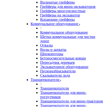
Вильчатые грейферы
Грейферы для мини-экскаваторов
Грейферы многочелюстные
Грейферы на экскаватор
Копающие грейферы
Коммунальное оборудование
Коммунальное оборудование
Щетки коммунальные для чистки
дорог
Отвалы
Вилы и захваты
Шнекороторы
Бетоносмесительные ковши
Пересадчик деревьев
Экскаваторное оборудование
Пескоразбрасыватели
Скалыватели льда
Траншеекопатели
Траншеекопатели
Траншеекопатели для мини-
погрузчиков
Траншеекопатели для мини-тракторов
Траншеекопатели для мини-