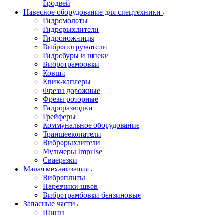
Бродвей
Навесное оборудование для спецтехники
Гидромолоты
Гидрорыхлители
Гидроножницы
Вибропогружатели
Гидробуры и шнеки
Вибротрамбовки
Ковши
Квик-каплеры
Фрезы дорожные
Фрезы роторные
Гидроразводки
Грейферы
Коммунальное оборудование
Траншеекопатели
Виброрыхлители
Мульчеры Impulse
Сваерезки
Малая механизация
Виброплиты
Нарезчики швов
Вибротрамбовки бензиновые
Запасные части
Шины