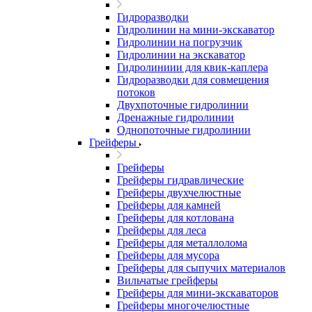
Гидроразводки
Гидролинии на мини-экскаватор
Гидролинии на погрузчик
Гидролинии на экскаватор
Гидролиниии для квик-каплера
Гидроразводки для совмещения
потоков
Двухпоточные гидролинии
Дренажные гидролинии
Однопоточные гидролинии
Грейферы
Грейферы
Грейферы гидравлические
Грейферы двухчелюстные
Грейферы для камней
Грейферы для котлована
Грейферы для леса
Грейферы для металлолома
Грейферы для мусора
Грейферы для сыпучих материалов
Вильчатые грейферы
Грейферы для мини-экскаваторов
Грейферы многочелюстные