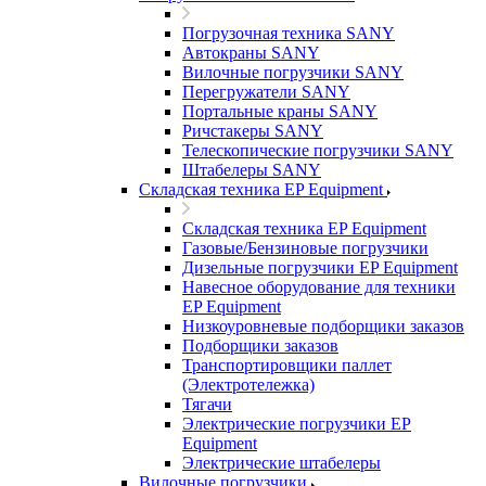
Погрузочная техника SANY
Автокраны SANY
Вилочные погрузчики SANY
Перегружатели SANY
Портальные краны SANY
Ричстакеры SANY
Телескопические погрузчики SANY
Штабелеры SANY
Складская техника EP Equipment
Складская техника EP Equipment
Газовые/Бензиновые погрузчики
Дизельные погрузчики EP Equipment
Навесное оборудование для техники
EP Equipment
Низкоуровневые подборщики заказов
Подборщики заказов
Транспортировщики паллет
(Электротележка)
Тягачи
Электрические погрузчики EP
Equipment
Электрические штабелеры
Вилочные погрузчики