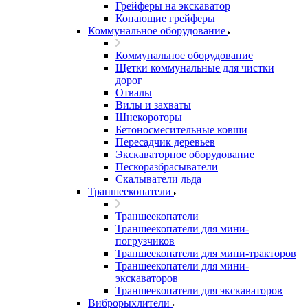
Грейферы на экскаватор
Копающие грейферы
Коммунальное оборудование
Коммунальное оборудование
Щетки коммунальные для чистки
дорог
Отвалы
Вилы и захваты
Шнекороторы
Бетоносмесительные ковши
Пересадчик деревьев
Экскаваторное оборудование
Пескоразбрасыватели
Скалыватели льда
Траншеекопатели
Траншеекопатели
Траншеекопатели для мини-
погрузчиков
Траншеекопатели для мини-тракторов
Траншеекопатели для мини-
экскаваторов
Траншеекопатели для экскаваторов
Виброрыхлители