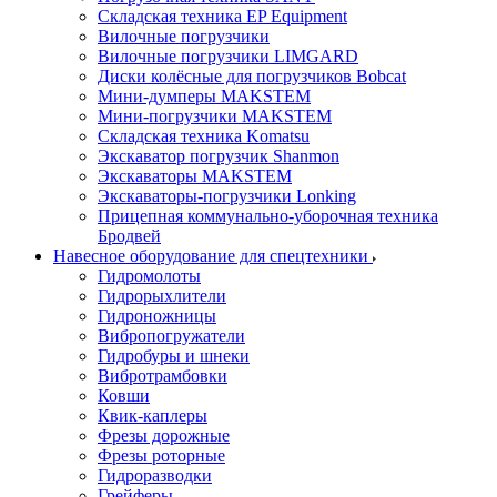
Складская техника EP Equipment
Вилочные погрузчики
Вилочные погрузчики LIMGARD
Диски колёсные для погрузчиков Bobcat
Мини-думперы MAKSTEM
Мини-погрузчики MAKSTEM
Складская техника Komatsu
Экскаватор погрузчик Shanmon
Экскаваторы MAKSTEM
Экскаваторы-погрузчики Lonking
Прицепная коммунально-уборочная техника
Бродвей
Навесное оборудование для спецтехники
Гидромолоты
Гидрорыхлители
Гидроножницы
Вибропогружатели
Гидробуры и шнеки
Вибротрамбовки
Ковши
Квик-каплеры
Фрезы дорожные
Фрезы роторные
Гидроразводки
Грейферы