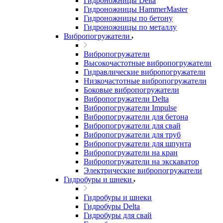
Гидроножницы Delta
Гидроножницы HammerMaster
Гидроножницы по бетону
Гидроножницы по металлу
Вибропогружатели
Вибропогружатели
Высокочастотные вибропогружатели
Гидравлические вибропогружатели
Низкочастотные вибропогружатели
Боковые вибропогружатели
Вибропогружатели Delta
Вибропогружатели Impulse
Вибропогружатели для бетона
Вибропогружатели для свай
Вибропогружатели для труб
Вибропогружатели для шпунта
Вибропогружатели на кран
Вибропогружатели на экскаватор
Электрические вибропогружатели
Гидробуры и шнеки
Гидробуры и шнеки
Гидробуры Delta
Гидробуры для свай