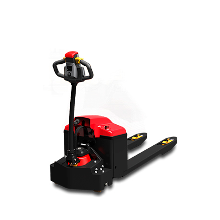
Для удовлетворения нужд предприятий складской,
дистрибуционной, логистической, торговой сфер компания
Енисей - М предлагает
транспортировщик паллет EP
EPT16-ET
грузоподъемностью 1600 кг.