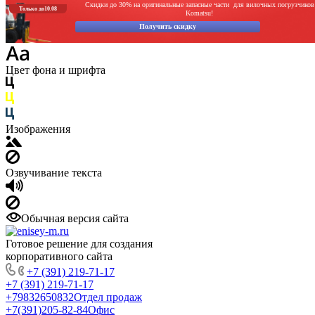
Скидки до 30% на оригинальные запасные части для вилочных погрузчиков
Размер шрифта
Только до
10.08
Komatsu!
Получить скидку
Цвет фона и шрифта
Изображения
Озвучивание текста
Обычная версия сайта
Готовое решение для создания
корпоративного сайта
+7 (391) 219-71-17
+7 (391) 219-71-17
+79832650832
Отдел продаж
+7(391)205-82-84
Офис