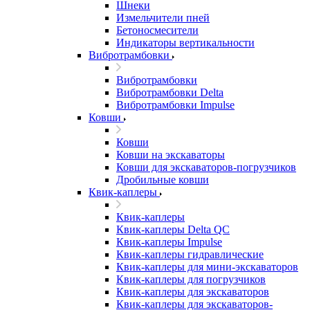
Шнеки
Измельчители пней
Бетоносмесители
Индикаторы вертикальности
Вибротрамбовки
Вибротрамбовки
Вибротрамбовки Delta
Вибротрамбовки Impulse
Ковши
Ковши
Ковши на экскаваторы
Ковши для экскаваторов-погрузчиков
Дробильные ковши
Квик-каплеры
Квик-каплеры
Квик-каплеры Delta QC
Квик-каплеры Impulse
Квик-каплеры гидравлические
Квик-каплеры для мини-экскаваторов
Квик-каплеры для погрузчиков
Квик-каплеры для экскаваторов
Квик-каплеры для экскаваторов-