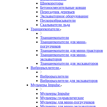
Шнекороторы
Бетоносмесительные ковши
Пересадчик деревьев
Экскаваторное оборудование
Пескоразбрасыватели
Скалыватели льда
Траншеекопатели
Траншеекопатели
Траншеекопатели для мини-
погрузчиков
Траншеекопатели для мини-тракторов
Траншеекопатели для мини-
экскаваторов
Траншеекопатели для экскаваторов
Виброрыхлители
Виброрыхлители
Виброрыхлители для экскаваторов
Мульчеры Impulse
Мульчеры Impulse
Мульчеры гидравлические
Мульчеры для мини-погрузчиков
Мульчеры для мини-экскаваторов