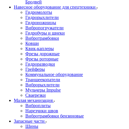
Бродвей
Навесное оборудование для спецтехники
Гидромолоты
Гидрорыхлители
Гидроножницы
Вибропогружатели
Гидробуры и шнеки
Вибротрамбовки
Ковши
Квик-каплеры
Фрезы дорожные
Фрезы роторные
Гидроразводки
Грейферы
Коммунальное оборудование
Траншеекопатели
Виброрыхлители
Мульчеры Impulse
Сваерезки
Малая механизация
Виброплиты
Нарезчики швов
Вибротрамбовки бензиновые
Запасные части
Шины