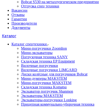
Bobcat S530 на металлургическом предприятии
Отгрузка спец техники
Вакансии
Отзывы
Гарантии
Производители
Документы
Каталог
Каталог спецтехники
Мини-погрузчики Zoomlion
Мини-экскаваторы
Погрузочная техника SANY
Складская техника EP Equipment
Вилочные погрузчики
Вилочные погрузчики LIMGARD
Диски колёсные для погрузчиков Bobcat
Мини-думперы MAKSTEM
Мини-погрузчики MAKSTEM
Складская техника Komatsu
Экскаватор погрузчик Shanmon
Экскаваторы MAKSTEM
Экскаваторы-погрузчики Lonking
Прицепная коммунально-уборочная техника