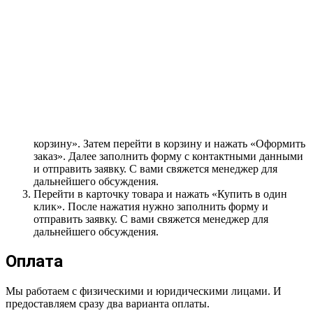
Чтобы приобрести понравившийся товар, необходимо его
заказать. Есть несколько сценариев того, как это можно
сделать.
Выбрать понравившийся товар и нажать кнопку
«Заказать». При оформлении заказа заполнить форму.
Вписать информацию в поля: ФИО, телефон и e-mail.
Затем вам перезвонит менеджер, чтобы подтвердить
ваше согласие на совершение покупки.
Выбрать понравившийся товар и нажать кнопку «В
корзину». Затем перейти в корзину и нажать «Оформить
заказ». Далее заполнить форму с контактными данными
и отправить заявку. С вами свяжется менеджер для
дальнейшего обсуждения.
Перейти в карточку товара и нажать «Купить в один
клик». После нажатия нужно заполнить форму и
отправить заявку. С вами свяжется менеджер для
дальнейшего обсуждения.
Оплата
Мы работаем с физическими и юридическими лицами. И
предоставляем сразу два варианта оплаты.