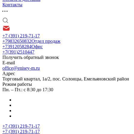
Контакты
+7 (391) 219-71-17
+79832650832
Отдел продаж
+73912058284
Офис
+7(391)2510447
Получить обратный звонок
E-mail
office@enisey-m.ru
Адрес
​Торговый квартал, 1а/2, пос. Солонцы, Емельяновский район
Режим работы
Пн. – Пт.: с 8:30 до 17:30
+7 (391) 219-71-17
+7 (391) 219-71-17