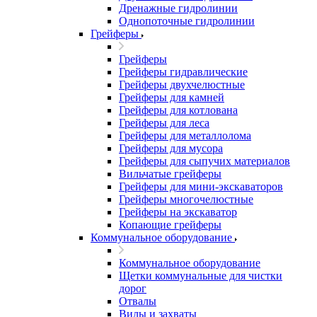
Дренажные гидролинии
Однопоточные гидролинии
Грейферы
Грейферы
Грейферы гидравлические
Грейферы двухчелюстные
Грейферы для камней
Грейферы для котлована
Грейферы для леса
Грейферы для металлолома
Грейферы для мусора
Грейферы для сыпучих материалов
Вильчатые грейферы
Грейферы для мини-экскаваторов
Грейферы многочелюстные
Грейферы на экскаватор
Копающие грейферы
Коммунальное оборудование
Коммунальное оборудование
Щетки коммунальные для чистки
дорог
Отвалы
Вилы и захваты