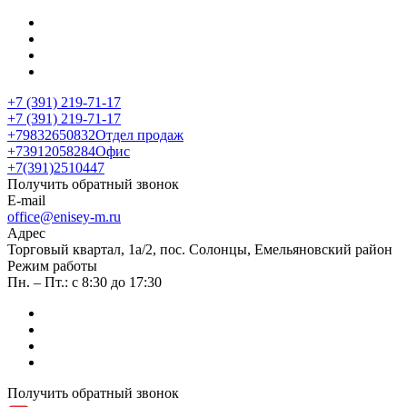
+7 (391) 219-71-17
+7 (391) 219-71-17
+79832650832
Отдел продаж
+73912058284
Офис
+7(391)2510447
Получить обратный звонок
E-mail
office@enisey-m.ru
Адрес
​Торговый квартал, 1а/2, пос. Солонцы, Емельяновский район
Режим работы
Пн. – Пт.: с 8:30 до 17:30
Получить обратный звонок