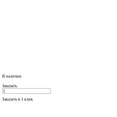
Высота подъема мачты
—
1600
Вес, кг
—
235
Цена действительна для заказа через сайт, но в зависимости от
курса иностранных валют может быть снижена или
увеличена. Оформите заказ, с вами свяжется менеджер и
сообщит актуальную цену на сегодня.
В наличии
Заказать
Заказать в 1 клик