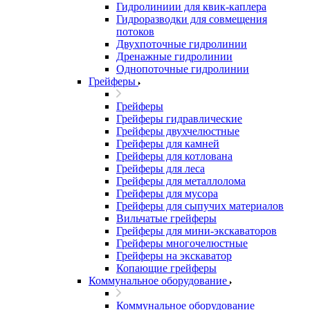
Гидролиниии для квик-каплера
Гидроразводки для совмещения
потоков
Двухпоточные гидролинии
Дренажные гидролинии
Однопоточные гидролинии
Грейферы
Грейферы
Грейферы гидравлические
Грейферы двухчелюстные
Грейферы для камней
Грейферы для котлована
Грейферы для леса
Грейферы для металлолома
Грейферы для мусора
Грейферы для сыпучих материалов
Вильчатые грейферы
Грейферы для мини-экскаваторов
Грейферы многочелюстные
Грейферы на экскаватор
Копающие грейферы
Коммунальное оборудование
Коммунальное оборудование