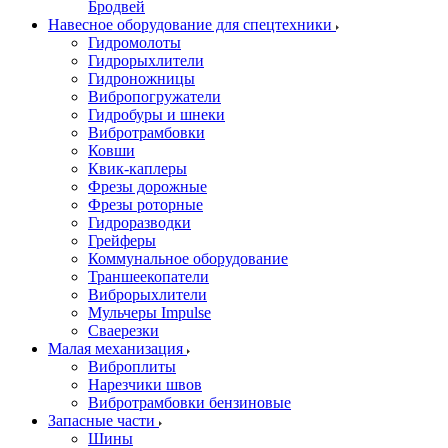
Бродвей
Навесное оборудование для спецтехники
Гидромолоты
Гидрорыхлители
Гидроножницы
Вибропогружатели
Гидробуры и шнеки
Вибротрамбовки
Ковши
Квик-каплеры
Фрезы дорожные
Фрезы роторные
Гидроразводки
Грейферы
Коммунальное оборудование
Траншеекопатели
Виброрыхлители
Мульчеры Impulse
Сваерезки
Малая механизация
Виброплиты
Нарезчики швов
Вибротрамбовки бензиновые
Запасные части
Шины