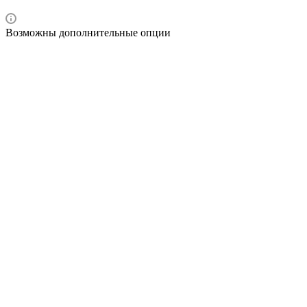
Возможны дополнительные опции
Описание
Как купить
Оплата
Доставка
Преимущества
Описание
Если нужна выносливая, удобная в эксплуатации,
производительная складская техника, обратите внимание на
ручной
гидравлический штабелер EP Equipment MSE