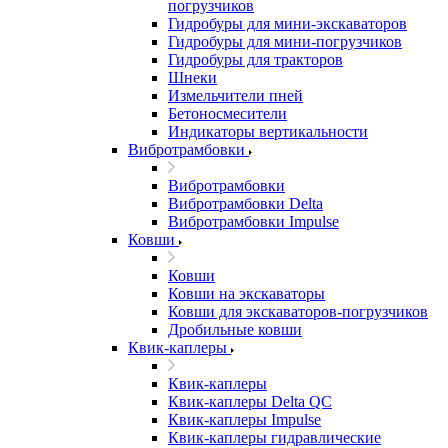
погрузчиков
Гидробуры для мини-экскаваторов
Гидробуры для мини-погрузчиков
Гидробуры для тракторов
Шнеки
Измельчители пней
Бетоносмесители
Индикаторы вертикальности
Вибротрамбовки
Вибротрамбовки
Вибротрамбовки Delta
Вибротрамбовки Impulse
Ковши
Ковши
Ковши на экскаваторы
Ковши для экскаваторов-погрузчиков
Дробильные ковши
Квик-каплеры
Квик-каплеры
Квик-каплеры Delta QC
Квик-каплеры Impulse
Квик-каплеры гидравлические