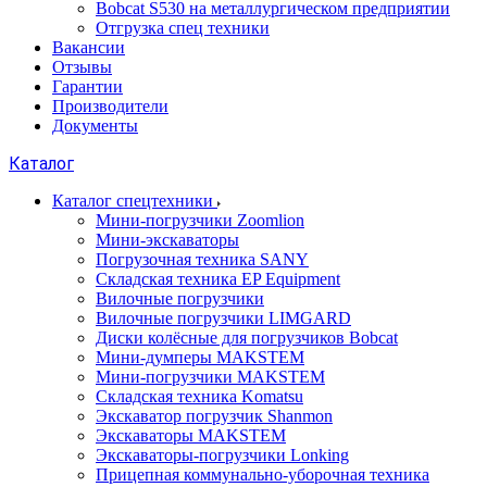
Bobcat S530 на металлургическом предприятии
Отгрузка спец техники
Вакансии
Отзывы
Гарантии
Производители
Документы
Каталог
Каталог спецтехники
Мини-погрузчики Zoomlion
Мини-экскаваторы
Погрузочная техника SANY
Складская техника EP Equipment
Вилочные погрузчики
Вилочные погрузчики LIMGARD
Диски колёсные для погрузчиков Bobcat
Мини-думперы MAKSTEM
Мини-погрузчики MAKSTEM
Складская техника Komatsu
Экскаватор погрузчик Shanmon
Экскаваторы MAKSTEM
Экскаваторы-погрузчики Lonking
Прицепная коммунально-уборочная техника