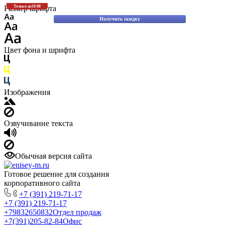
Скидки до 30% на оригинальные запасные части для вилочных погрузчиков
Размер шрифта
Только до
10.08
Komatsu!
Получить скидку
Цвет фона и шрифта
Изображения
Озвучивание текста
Обычная версия сайта
Готовое решение для создания
корпоративного сайта
+7 (391) 219-71-17
+7 (391) 219-71-17
+79832650832
Отдел продаж
+7(391)205-82-84
Офис