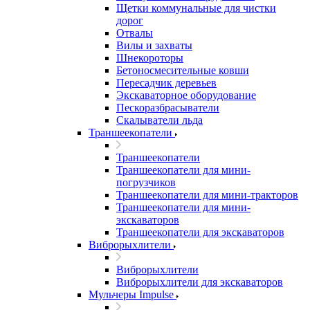
Щетки коммунальные для чистки
дорог
Отвалы
Вилы и захваты
Шнекороторы
Бетоносмесительные ковши
Пересадчик деревьев
Экскаваторное оборудование
Пескоразбрасыватели
Скалыватели льда
Траншеекопатели
Траншеекопатели
Траншеекопатели для мини-
погрузчиков
Траншеекопатели для мини-тракторов
Траншеекопатели для мини-
экскаваторов
Траншеекопатели для экскаваторов
Виброрыхлители
Виброрыхлители
Виброрыхлители для экскаваторов
Мульчеры Impulse