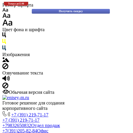
Скидки до 30% на оригинальные запасные части для вилочных погрузчиков
Размер шрифта
Только до
12.08
Komatsu!
Получить скидку
Цвет фона и шрифта
Изображения
Озвучивание текста
Обычная версия сайта
Готовое решение для создания
корпоративного сайта
+7 (391) 219-71-17
+7 (391) 219-71-17
+79832650832
Отдел продаж
+7(391)205-82-84
Офис