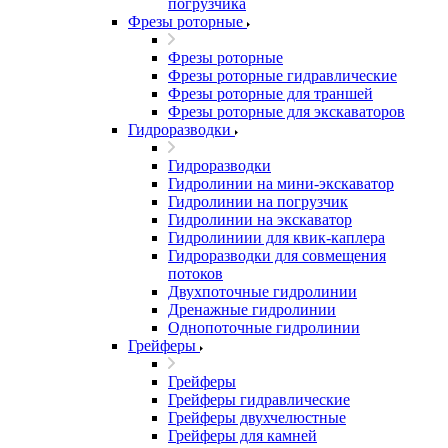
погрузчика
Фрезы роторные
Фрезы роторные
Фрезы роторные гидравлические
Фрезы роторные для траншей
Фрезы роторные для экскаваторов
Гидроразводки
Гидроразводки
Гидролинии на мини-экскаватор
Гидролинии на погрузчик
Гидролинии на экскаватор
Гидролиниии для квик-каплера
Гидроразводки для совмещения
потоков
Двухпоточные гидролинии
Дренажные гидролинии
Однопоточные гидролинии
Грейферы
Грейферы
Грейферы гидравлические
Грейферы двухчелюстные
Грейферы для камней