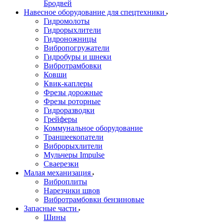
Бродвей
Навесное оборудование для спецтехники
Гидромолоты
Гидрорыхлители
Гидроножницы
Вибропогружатели
Гидробуры и шнеки
Вибротрамбовки
Ковши
Квик-каплеры
Фрезы дорожные
Фрезы роторные
Гидроразводки
Грейферы
Коммунальное оборудование
Траншеекопатели
Виброрыхлители
Мульчеры Impulse
Сваерезки
Малая механизация
Виброплиты
Нарезчики швов
Вибротрамбовки бензиновые
Запасные части
Шины