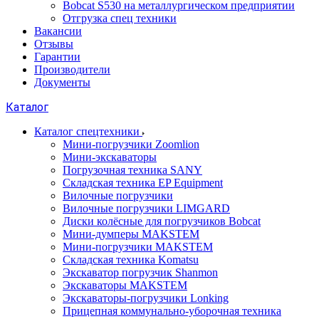
Bobcat S530 на металлургическом предприятии
Отгрузка спец техники
Вакансии
Отзывы
Гарантии
Производители
Документы
Каталог
Каталог спецтехники
Мини-погрузчики Zoomlion
Мини-экскаваторы
Погрузочная техника SANY
Складская техника EP Equipment
Вилочные погрузчики
Вилочные погрузчики LIMGARD
Диски колёсные для погрузчиков Bobcat
Мини-думперы MAKSTEM
Мини-погрузчики MAKSTEM
Складская техника Komatsu
Экскаватор погрузчик Shanmon
Экскаваторы MAKSTEM
Экскаваторы-погрузчики Lonking
Прицепная коммунально-уборочная техника