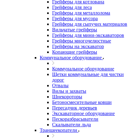
Грейферы для котлована
Грейферы для леса
Грейферы для металлолома
Грейферы для мусора
Грейферы для сыпучих материалов
Вильчатые грейферы
Грейферы для мини-экскаваторов
Грейферы многочелюстные
Грейферы на экскаватор
Копающие грейферы
Коммунальное оборудование
Коммунальное оборудование
Щетки коммунальные для чистки
дорог
Отвалы
Вилы и захваты
Шнекороторы
Бетоносмесительные ковши
Пересадчик деревьев
Экскаваторное оборудование
Пескоразбрасыватели
Скалыватели льда
Траншеекопатели