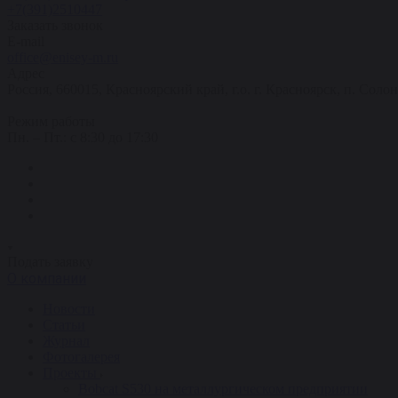
+7(391)2510447
Заказать звонок
E-mail
office@enisey-m.ru
Адрес
Россия, 660015, Красноярский край, г.о. г. Красноярск, п. Соло
Режим работы
Пн. – Пт.: c 8:30 до 17:30
Подать заявку
О компании
Новости
Статьи
Журнал
Фотогалерея
Проекты
Bobcat S530 на металлургическом предприятии