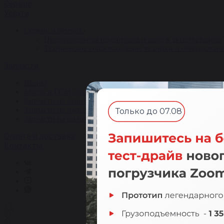
Сервис
Услуги
Сервис и ремонт
Предпродажная подготовка и ввод в эксплуатацию
Техническое сопровождение техники и оборудован
Запчасти
Шины
Масла и ГСМ для спецтехники
Запчасти на мини-погрузчик Bobcat
Запчасти на навесное оборудование
Только до 07.08
Запчасти на вилочный погрузчик
Оплата и доставка
Контакты