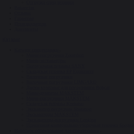
Отгрузка спец техники
Вакансии
Отзывы
Гарантии
Производители
Документы
Каталог
Каталог спецтехники
Мини-погрузчики Zoomlion
Мини-экскаваторы
Погрузочная техника SANY
Складская техника EP Equipment
Вилочные погрузчики
Вилочные погрузчики LIMGARD
Диски колёсные для погрузчиков Bobcat
Мини-думперы MAKSTEM
Мини-погрузчики MAKSTEM
Складская техника Komatsu
Экскаватор погрузчик Shanmon
Экскаваторы MAKSTEM
Экскаваторы-погрузчики Lonking
Прицепная коммунально-уборочная техника Бродв
Навесное оборудование для спецтехники