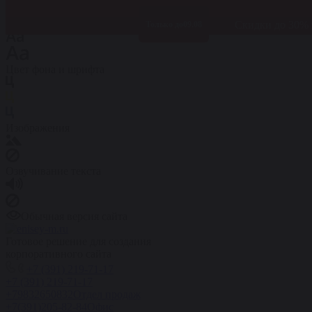
Размер шрифта
Скидки до 30% 
Только до
09.08
Цвет фона и шрифта
Изображения
Озвучивание текста
Обычная версия сайта
Готовое решение для создания
корпоративного сайта
+7 (391) 219-71-17
+7 (391) 219-71-17
+79832650832
Отдел продаж
+7(391)205-82-84
Офис