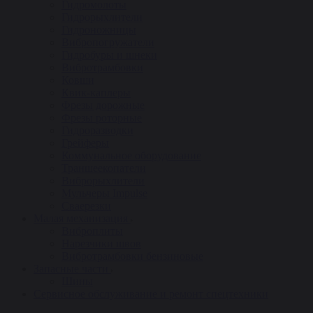
Гидромолоты
Гидрорыхлители
Гидроножницы
Вибропогружатели
Гидробуры и шнеки
Вибротрамбовки
Ковши
Квик-каплеры
Фрезы дорожные
Фрезы роторные
Гидроразводки
Грейферы
Коммунальное оборудование
Траншеекопатели
Виброрыхлители
Мульчеры Impulse
Сваерезки
Малая механизация
Виброплиты
Нарезчики швов
Вибротрамбовки бензиновые
Запасные части
Шины
Сервисное обслуживание и ремонт спецтехники