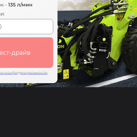
и:
тест-драйв
ки конфиденциальности