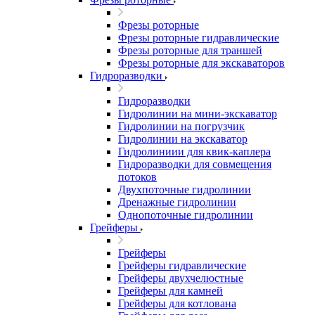
Фрезы роторные
Фрезы роторные гидравлические
Фрезы роторные для траншей
Фрезы роторные для экскаваторов
Гидроразводки
Гидроразводки
Гидролинии на мини-экскаватор
Гидролинии на погрузчик
Гидролинии на экскаватор
Гидролиниии для квик-каплера
Гидроразводки для совмещения
потоков
Двухпоточные гидролинии
Дренажные гидролинии
Однопоточные гидролинии
Грейферы
Грейферы
Грейферы гидравлические
Грейферы двухчелюстные
Грейферы для камней
Грейферы для котлована