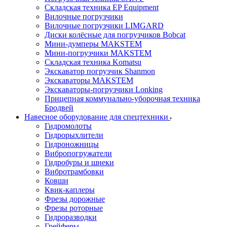
Складская техника EP Equipment
Вилочные погрузчики
Вилочные погрузчики LIMGARD
Диски колёсные для погрузчиков Bobcat
Мини-думперы MAKSTEM
Мини-погрузчики MAKSTEM
Складская техника Komatsu
Экскаватор погрузчик Shanmon
Экскаваторы MAKSTEM
Экскаваторы-погрузчики Lonking
Прицепная коммунально-уборочная техника
Бродвей
Навесное оборудование для спецтехники
Гидромолоты
Гидрорыхлители
Гидроножницы
Вибропогружатели
Гидробуры и шнеки
Вибротрамбовки
Ковши
Квик-каплеры
Фрезы дорожные
Фрезы роторные
Гидроразводки
Грейферы