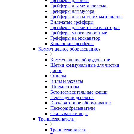
Грейферы для леса
Грейферы для металлолома
Грейферы для мусора
Грейферы для сыпучих материалов
Вильчатые грейферы
Грейферы для мини-экскаваторов
Грейферы многочелюстные
Грейферы на экскаватор
Копающие грейферы
Коммунальное оборудование
Коммунальное оборудование
Щетки коммунальные для чистки
дорог
Отвалы
Вилы и захваты
Шнекороторы
Бетоносмесительные ковши
Пересадчик деревьев
Экскаваторное оборудование
Пескоразбрасыватели
Скалыватели льда
Траншеекопатели
Траншеекопатели