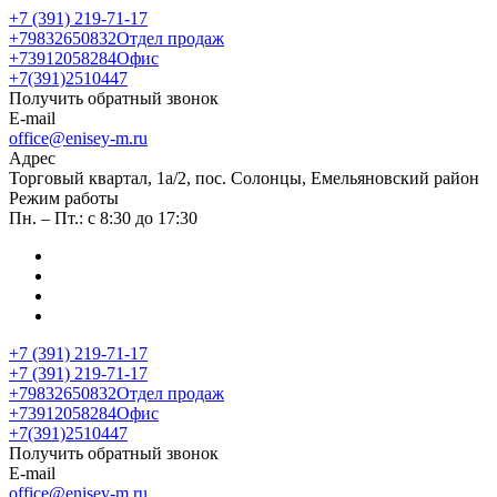
+7 (391) 219-71-17
+79832650832
Отдел продаж
+73912058284
Офис
+7(391)2510447
Получить обратный звонок
E-mail
office@enisey-m.ru
Адрес
​Торговый квартал, 1а/2, пос. Солонцы, Емельяновский район
Режим работы
Пн. – Пт.: с 8:30 до 17:30
+7 (391) 219-71-17
+7 (391) 219-71-17
+79832650832
Отдел продаж
+73912058284
Офис
+7(391)2510447
Получить обратный звонок
E-mail
office@enisey-m.ru